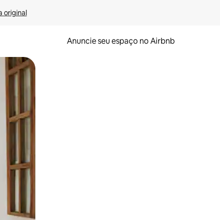
 original
Anuncie seu espaço no Airbnb
 deslizando o dedo na tela.