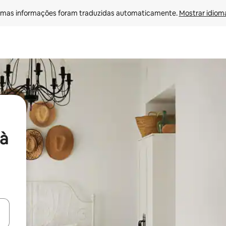
mas informações foram traduzidas automaticamente. 
Mostrar idioma
à
ore-os usando as seta para cima e para baixo do teclado ou tocando e