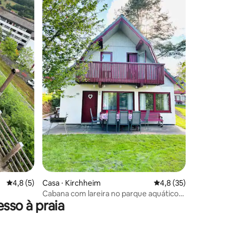
ções
4,8 de uma avaliação média de 5, 5 avaliações
4,8 (5)
Casa ⋅ Kirchheim
4,8 de uma avaliação
4,8 (35)
Cabana com lareira no parque aquático
sso à praia
de Kirchheim