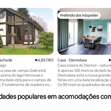
st
Preferido dos hóspedes
st
Preferido dos hóspedes
média de 5, 21 avaliações
eschede
4,83 de uma avaliação média de 5, 181 avalia
4,83 (181)
Casa ⋅ Diemelsee
4
lago
Casa à beira do Diemel – natur
com sauna privativa
ca casa de campo Gabi está
A apenas 100 metros do belo l
a acima do lago Hennese e
Diemelsee está a nossa grande
ma bela vista para o campo de
férias em uma bela localização i
a no
Os 80 metros quadrados de es
e exala aconchego
vivo estão distribuídos em dois
ante em uma atmosfera
banheiro, corredor, toalete e 
dades populares em acomodações com 
30
espaçosa sala de estar com coz
põe de uma sala de estar com
mesa de jantar. Um destaque é
ntegrada, dois quartos com
espaçosa na casa. A grande va