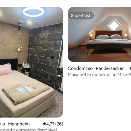
Superhost
Superhost
média de 5, 17 avaliações
Condomínio ⋅ Randersacker
Maisonette moderna no Main-
io ⋅ Mannheim
4,77 de uma avaliação média de 5, 26 avalia
4,77 (26)
amento completo disponível