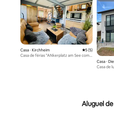
Superho
Casa ⋅ Kirchheim
5 de uma avaliação
5 (5)
Casa de férias "ANkerplatz am See com
lareira e sauna"
Casa ⋅ Di
Casa de l
Aluguel de