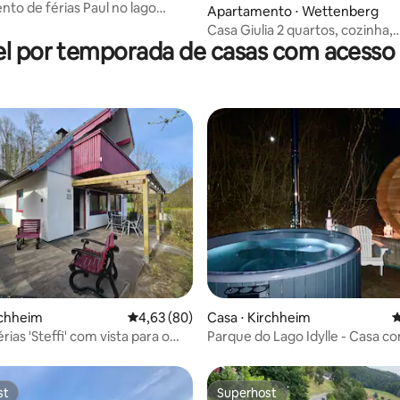
to de férias Paul no lago
Apartamento ⋅ Wettenberg
Casa Giulia 2 quartos, cozinha,
l por temporada de casas com acesso 
estacionamento, Wi-Fi
média de 5, 25 avaliações
rchheim
4,63 de uma avaliação média de 5, 80 avalia
4,63 (80)
Casa ⋅ Kirchheim
4
rias 'Steffi' com vista para o
Parque do Lago Idylle - Casa co
e sauna
st
Superhost