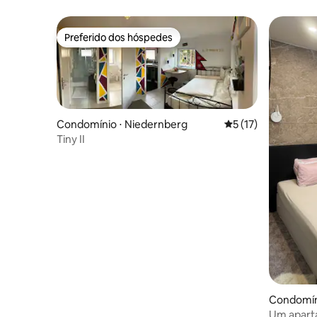
Preferido dos hóspedes
Preferido dos hóspedes
Condomínio ⋅ Niedernberg
5 de uma avaliação 
5 (17)
Tiny II
Condomín
Um apart