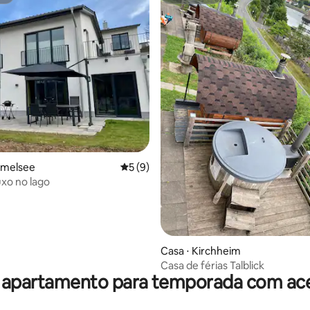
st
Superhost
 média de 5, 5 avaliações
emelsee
5 de uma avaliação média de 5, 9 avalia
5 (9)
uxo no lago
Casa ⋅ Kirchheim
Casa de férias Talblick
 apartamento para temporada com ace