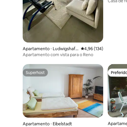
Casa de f
verde
Apartamento ⋅ Ludwigshafe
4,96 de uma avaliação m
4,96 (134)
n
Apartamento com vista para o Reno
Superhost
Preferid
Superhost
Preferid
Apartamen
Apartamento ⋅ Eibelstadt