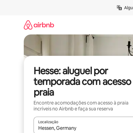
Pular
Algu
para
o
conteúdo
Hesse: aluguel por
temporada com acesso 
praia
Encontre acomodações com acesso à praia
incríveis no Airbnb e faça sua reserva
Localização
Quando os resultados estiverem disponíveis, expl