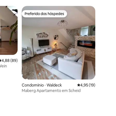
Preferido dos hóspedes
Preferido dos hóspedes
4,88 de uma avaliação média de 5, 89 avaliações
4,88 (89)
Wein
Condomínio ⋅ Waldeck
4,95 de uma avaliação
4,95 (19)
Maberg Apartamento em Scheid
ções