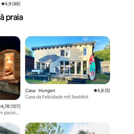
4,9 de uma avaliação média de 5, 48 avaliações
4,9 (48)
à praia
Casa ⋅ Hungen
4,8 de uma avaliaçã
4,8 (5)
Casa da Felicidade mit Seeblick
ções
,78 de uma avaliação média de 5, 107 avaliações
4,78 (107)
m piscina