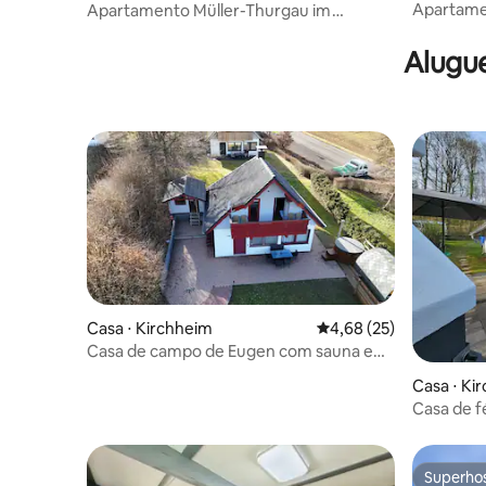
Apartamen
Apartamento Müller-Thurgau im
Aartalsee
Weingut Leininger
Alugue
Casa ⋅ Kirchheim
4,68 de uma avaliação 
4,68 (25)
Casa de campo de Eugen com sauna e
banheira de hidromassagem
Casa ⋅ Ki
Casa de fé
lago
Superho