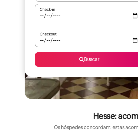
Check-in
Checkout
Buscar
Hesse: acom
Os hóspedes concordam: estas acomod