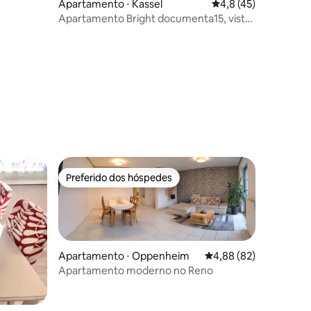
Apartamento ⋅ Kassel
4,8 de uma avaliação
4,8 (45)
Apartamento Bright documenta15, vista
para Hércules, tudo incluso, 5G
Preferido dos hóspedes
Preferido dos hóspedes
Apartamento ⋅ Oppenheim
4,88 de uma avaliação
4,88 (82)
Apartamento moderno no Reno
ções