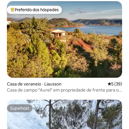
Preferido dos hóspedes
Entre os melhores preferidos dos hóspedes
Casa de veraneio ⋅ Liausson
5 de uma a
5 (39)
Casa de campo "Aurel" em propriedade de frente para o
Lago Salagou
Superhost
Superhost