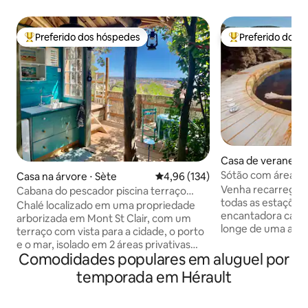
Preferido dos hóspedes
Preferido dos 
Entre os melhores preferidos dos hóspedes
Entre os melhore
Casa de veraneio ⋅
ry
Sótão com área de
Casa na árvore ⋅ Sète
4,96 de uma avaliação média de 
4,96 (134)
jacuzzi
Venha recarregar 
Cabana do pescador piscina terraço
todas as estações
vista mar cidade
Chalé localizado em uma propriedade
encantadora casa 
arborizada em Mont St Clair, com um
longe de uma alde
terraço com vista para a cidade, o porto
Aveyron, entre Albi
e o mar, isolado em 2 áreas privativas
Toulouse / Montpellier). A ár
Comodidades populares em aluguel por
conectadas por uma escada externa.
estar é privatizad
Piso inferior, fechado: quarto de 12 m²
temporada em Hérault
conjunto de equip
com cama de 160 cm, vaso sanitário Piso
qualidade com jac
superior: banheiro com chuveiro,
madeira colocado