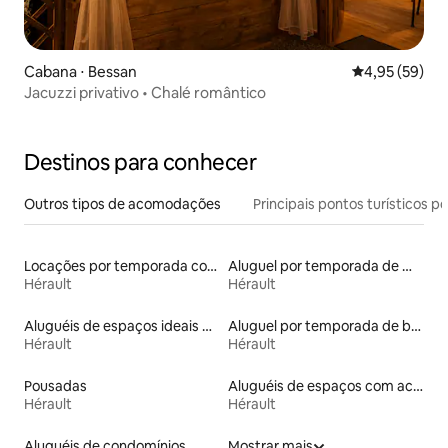
Cabana ⋅ Bessan
4,95 de uma a
4,95 (59)
Jacuzzi privativo • Chalé romântico
Destinos para conhecer
Outros tipos de acomodações
Principais pontos turísticos po
Locações por temporada com piscina
Aluguel por temporada de microcasas
Hérault
Hérault
Aluguéis de espaços ideais para famílias
Aluguel por temporada de barcos
Hérault
Hérault
Pousadas
Aluguéis de espaços com acesso direto a pistas de esqui
Hérault
Hérault
Aluguéis de condomínios
Mostrar mais