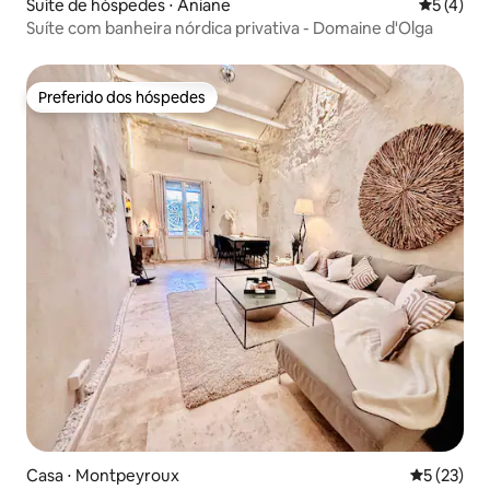
Suíte de hóspedes ⋅ Aniane
5 de uma 
5 (4)
Suíte com banheira nórdica privativa - Domaine d'Olga
Preferido dos hóspedes
Preferido dos hóspedes
Casa ⋅ Montpeyroux
5 de uma a
5 (23)