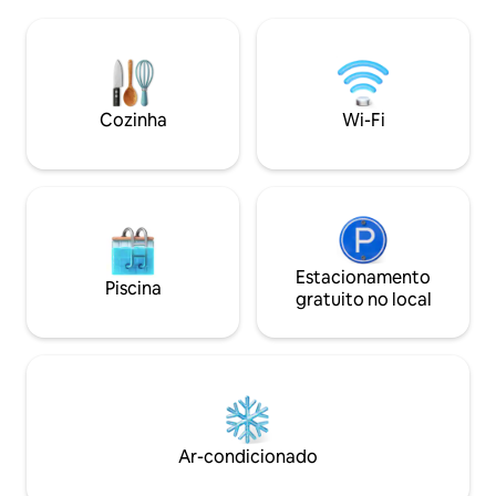
cozinha de verão de 6 m², acesso a um
vista para o vale, s
terraço de 8 m² com mesa Lavanderia
massagem (massa
compartilhada com máquina de lavar e
mediante solicitaç
secar roupa Acesso à piscina comum
você se liberte d
(não aquecida) das 9:00 às 19:00.
sua serenidade.
Estacionamento grátis no lado do quarto
Cozinha
Wi-Fi
para 1 veículo
Estacionamento
Piscina
gratuito no local
Ar-condicionado