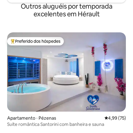
Outros aluguéis por temporada
excelentes em Hérault
Preferido dos hóspedes
Entre os melhores preferidos dos hóspedes
Apartamento ⋅ Pézenas
4,99 de uma a
4,99 (75)
Suíte romântica Santorini com banheira e sauna