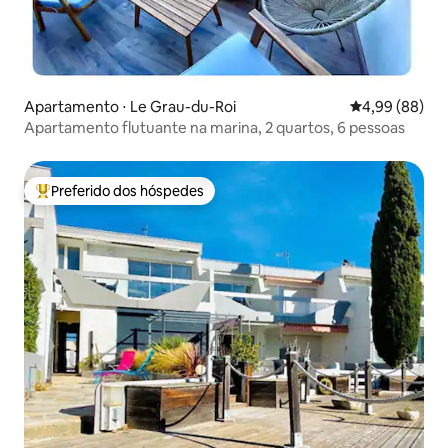
Apartamento ⋅ Le Grau-du-Roi
4,99 de uma av
4,99 (88)
Apartamento flutuante na marina, 2 quartos, 6 pessoas
Preferido dos hóspedes
Entre os melhores preferidos dos hóspedes