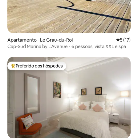
Apartamento ⋅ Le Grau-du-Roi
5 de uma a
5 (17)
Cap-Sud Marina by L'Avenue - 6 pessoas, vista XXL e spa
Preferido dos hóspedes
Entre os melhores preferidos dos hóspedes