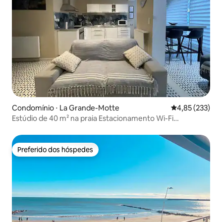
Condomínio ⋅ La Grande-Motte
4,85 de uma av
4,85 (233)
Estúdio de 40 m² na praia Estacionamento Wi-Fi
classificado 2*
Preferido dos hóspedes
Preferido dos hóspedes