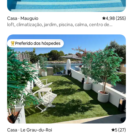
Casa ⋅ Mauguio
4,98 de uma av
4,98 (255)
loft, climatização, jardim, piscina, calma, centro de
exposições,
Preferido dos hóspedes
Entre os melhores preferidos dos hóspedes
Casa ⋅ Le Grau-du-Roi
5 de uma a
5 (27)