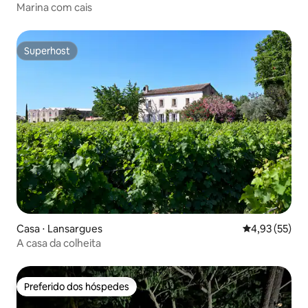
Marina com cais
Superhost
Superhost
Casa ⋅ Lansargues
4,93 de uma a
4,93 (55)
A casa da colheita
Preferido dos hóspedes
Preferido dos hóspedes