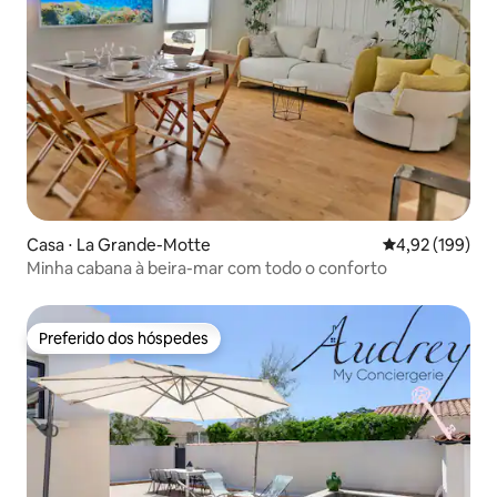
Casa ⋅ La Grande-Motte
4,92 de uma av
4,92 (199)
Minha cabana à beira-mar com todo o conforto
Preferido dos hóspedes
Preferido dos hóspedes