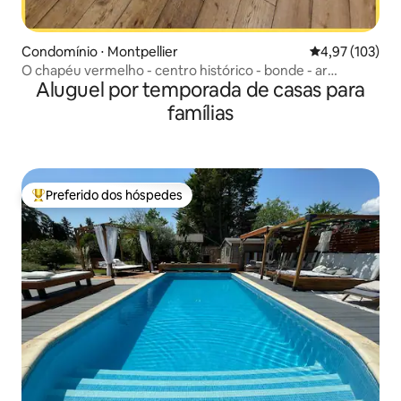
Condomínio ⋅ Montpellier
4,97 de uma av
4,97 (103)
O chapéu vermelho - centro histórico - bonde - ar
Aluguel por temporada de casas para
condicionado
famílias
Preferido dos hóspedes
Entre os melhores preferidos dos hóspedes