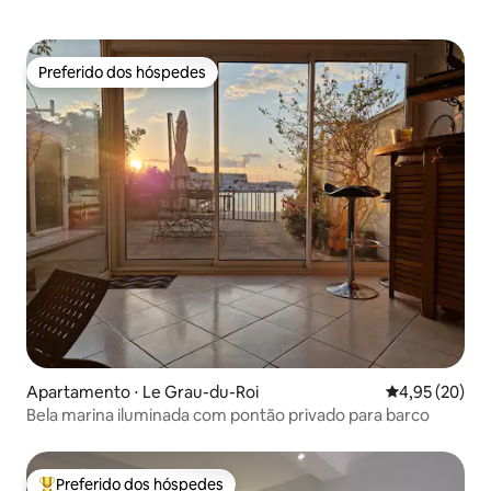
Preferido dos hóspedes
Preferido dos hóspedes
Apartamento ⋅ Le Grau-du-Roi
4,95 de uma a
4,95 (20)
Bela marina iluminada com pontão privado para barco
Preferido dos hóspedes