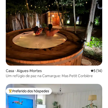
Casa ⋅ Aigues-Mortes
5 de uma a
5 (14)
Um refúgio de paz na Camargue: Mas Petit Corbière
Preferido dos hóspedes
Entre os melhores preferidos dos hóspedes