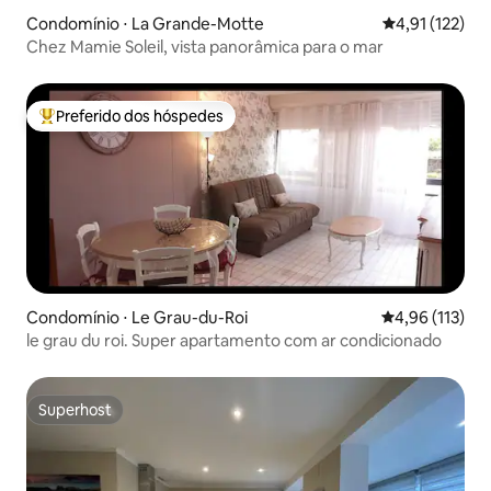
Condomínio ⋅ La Grande-Motte
4,91 de uma av
4,91 (122)
Chez Mamie Soleil, vista panorâmica para o mar
Preferido dos hóspedes
Entre os melhores preferidos dos hóspedes
Condomínio ⋅ Le Grau-du-Roi
4,96 de uma av
4,96 (113)
le grau du roi. Super apartamento com ar condicionado
Superhost
Superhost