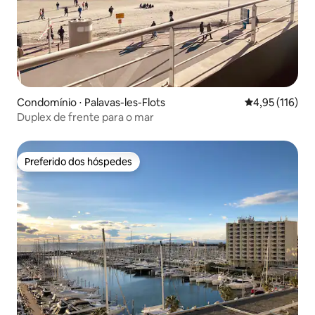
Condomínio ⋅ Palavas-les-Flots
4,95 de uma av
4,95 (116)
Duplex de frente para o mar
Preferido dos hóspedes
Preferido dos hóspedes