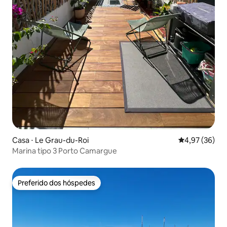
Casa ⋅ Le Grau-du-Roi
4,97 de uma a
4,97 (36)
Marina tipo 3 Porto Camargue
Preferido dos hóspedes
Preferido dos hóspedes