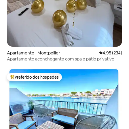
Apartamento ⋅ Montpellier
4,95 de uma av
4,95 (234)
Apartamento aconchegante com spa e pátio privativo
Preferido dos hóspedes
Entre os melhores preferidos dos hóspedes