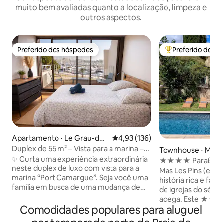
muito bem avaliadas quanto a localização, limpeza e
outros aspectos.
Preferido dos hóspedes
Preferido dos 
Preferido dos hóspedes
Entre os melhore
Apartamento ⋅ Le Grau-du-
4,93 de uma avaliação média de 
4,93 (136)
Roi
Duplex de 55 m² – Vista para a marina –
Townhouse ⋅ Montp
Varandas – Praia a 150 m
✨ Curta uma experiência extraordinária
★★★★ Paraíso ve
neste duplex de luxo com vista para a
perto do centro
Mas Les Pins (em 
marina “Port Camargue”. Seja você uma
história rica e fa
família em busca de uma mudança de
de igrejas do sécu
cenário ou um viajante de negócios em
adega. Este ★★★★ paraíso verdejante
busca de paz e tranquilidade, este lugar
Comodidades populares para aluguel
fica a apenas 3 k
é para você. Acorde com o sol nascendo
de Montpellier (10