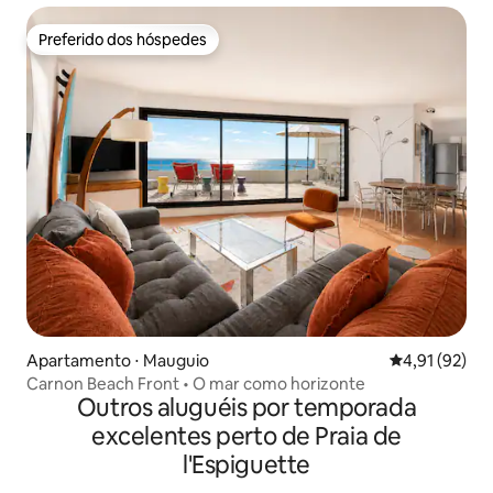
Preferido dos hóspedes
Preferido dos hóspedes
Apartamento ⋅ Mauguio
4,91 de uma a
4,91 (92)
Carnon Beach Front • O mar como horizonte
Outros aluguéis por temporada
excelentes perto de Praia de
l'Espiguette