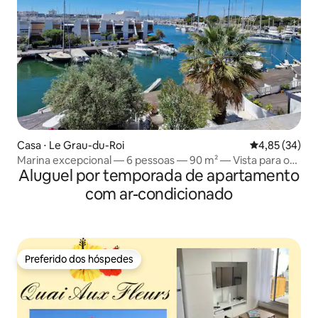
Casa ⋅ Le Grau-du-Roi
4,85 de uma a
4,85 (34)
Marina excepcional — 6 pessoas — 90 m² — Vista para o
Aluguel por temporada de apartamento
mar Cinema
com ar-condicionado
Preferido dos hóspedes
Preferido dos hóspedes