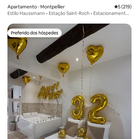
Apartamento ⋅ Montpellier
5 de uma av
5 (219)
Estilo Haussmann • Estação Saint-Roch • Estacionamento •
Ar-condicionado
Preferido dos hóspedes
Preferido dos hóspedes