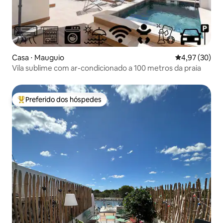
Casa ⋅ Mauguio
4,97 de uma a
4,97 (30)
Vila sublime com ar-condicionado a 100 metros da praia
Preferido dos hóspedes
Entre os melhores preferidos dos hóspedes