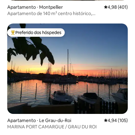
Apartamento ⋅ Montpellier
4,98 de uma av
4,98 (401)
Apartamento de 140 m² centro histórico,
estacionamento.
Preferido dos hóspedes
Entre os melhores preferidos dos hóspedes
Apartamento ⋅ Le Grau-du-Roi
4,94 de uma av
4,94 (105)
MARINA PORT CAMARGUE / GRAU DU ROI