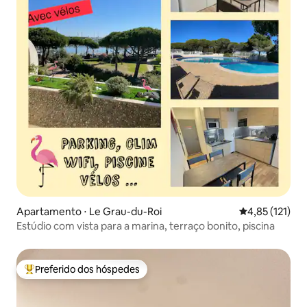
Apartamento ⋅ Le Grau-du-Roi
4,85 de uma av
4,85 (121)
Estúdio com vista para a marina, terraço bonito, piscina
Preferido dos hóspedes
Entre os melhores preferidos dos hóspedes