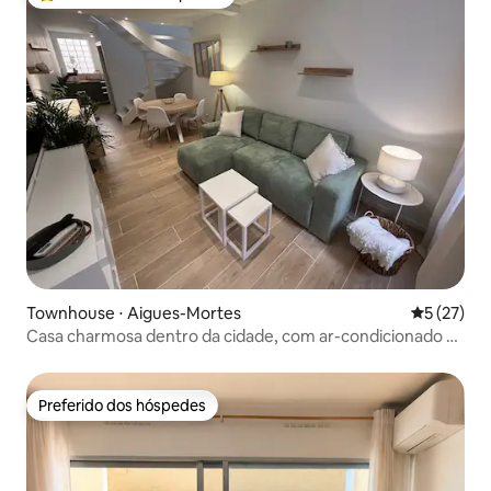
Entre os melhores preferidos dos hóspedes
Townhouse ⋅ Aigues-Mortes
5 de uma a
5 (27)
Casa charmosa dentro da cidade, com ar-condicionado e
estacionamento gratuito
Preferido dos hóspedes
Preferido dos hóspedes