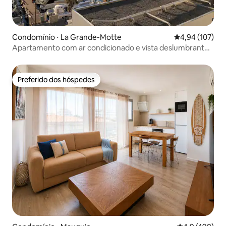
Condomínio ⋅ La Grande-Motte
4,94 de uma av
4,94 (107)
Apartamento com ar condicionado e vista deslumbrante
para o mar/porto
Preferido dos hóspedes
Preferido dos hóspedes