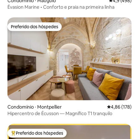
Condomínio ⋅ Mauguio
4,9 de uma av
4,9 (498)
Évasion Marine • Conforto e praia na primeira linha
Preferido dos hóspedes
Preferido dos hóspedes
Condomínio ⋅ Montpellier
4,86 de uma av
4,86 (178)
Hipercentro de Écusson — Magnífico T1 tranquilo
Preferido dos hóspedes
Entre os melhores preferidos dos hóspedes