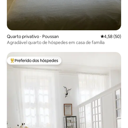
Quarto privativo ⋅ Poussan
4,58 de uma a
4,58 (50)
Agradável quarto de hóspedes em casa de família
Preferido dos hóspedes
Entre os melhores preferidos dos hóspedes