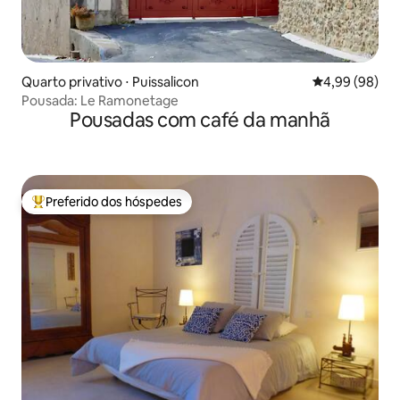
Quarto privativo ⋅ Puissalicon
4,99 de uma av
4,99 (98)
Pousada: Le Ramonetage
Pousadas com café da manhã
Preferido dos hóspedes
Entre os melhores preferidos dos hóspedes