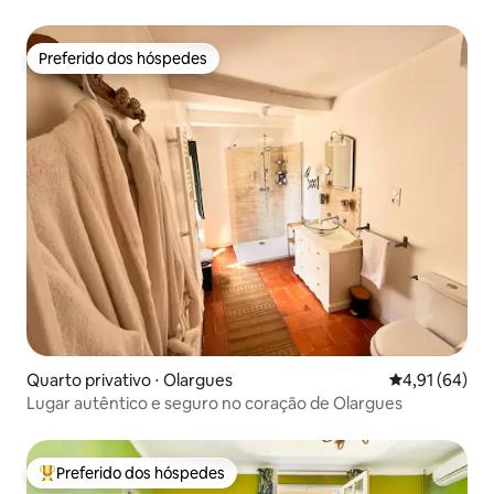
Preferido dos hóspedes
Preferido dos hóspedes
Quarto privativo ⋅ Olargues
4,91 de uma a
4,91 (64)
Lugar autêntico e seguro no coração de Olargues
Preferido dos hóspedes
Entre os melhores preferidos dos hóspedes