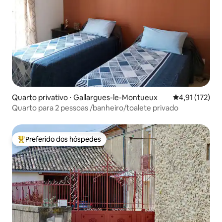
Quarto privativo ⋅ Gallargues-le-Montueux
4,91 de uma av
4,91 (172)
Quarto para 2 pessoas /banheiro/toalete privado
Preferido dos hóspedes
Entre os melhores preferidos dos hóspedes