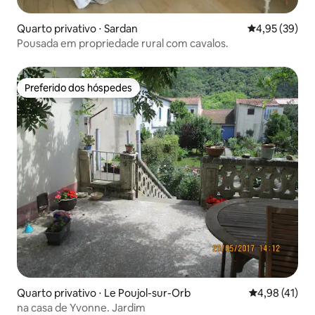
Quarto privativo ⋅ Sardan
4,95 de uma a
4,95 (39)
Pousada em propriedade rural com cavalos.
Preferido dos hóspedes
Preferido dos hóspedes
Quarto privativo ⋅ Le Poujol-sur-Orb
4,98 de uma a
4,98 (41)
na casa de Yvonne. Jardim