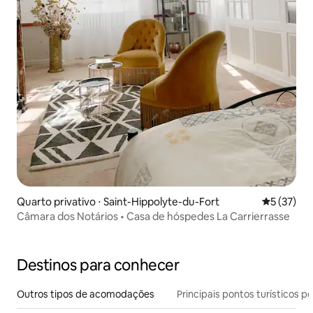
Quarto privativo ⋅ Saint-Hippolyte-du-Fort
5 de uma a
5 (37)
Câmara dos Notários • Casa de hóspedes La Carrierrasse
Destinos para conhecer
Outros tipos de acomodações
Principais pontos turísticos po