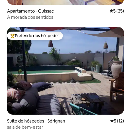
Apartamento ⋅ Quissac
5 de uma a
5 (35)
A morada dos sentidos
Preferido dos hóspedes
Entre os melhores preferidos dos hóspedes
Suíte de hóspedes ⋅ Sérignan
5 de uma a
5 (12)
sala de bem-estar