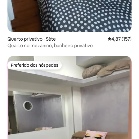
Quarto privativo ⋅ Sète
4,87 de uma av
4,87 (157)
Quarto no mezanino, banheiro privativo
Preferido dos hóspedes
Preferido dos hóspedes