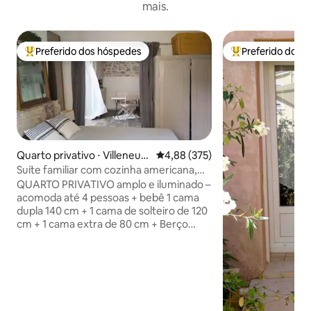
mais.
Preferido dos hóspedes
Preferido dos 
Entre os melhores preferidos dos hóspedes
Entre os melhore
Quarto privativo ⋅ Villeneuv
4,88 de uma avaliação média de 
4,88 (375)
e-lès-Maguelone
Suíte familiar com cozinha americana,
praia e bicicletas em Montpellier
QUARTO PRIVATIVO amplo e iluminado –
acomoda até 4 pessoas + bebê 1 cama
dupla 140 cm + 1 cama de solteiro de 120
cm + 1 cama extra de 80 cm + Berço
disponível WI-FI E BICICLETAS
DISPONÍVEIS Serviço de quarto de café
da manhã disponível Quarto privativo na
casa de um anfitrião (sou um fornecedor
de serviços de catering) = refeições
caseiras para viagem disponíveis