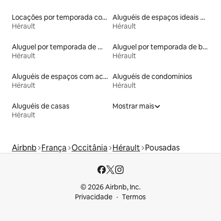
Locações por temporada com piscina
Aluguéis de espaços ideais para famílias
Hérault
Hérault
Aluguel por temporada de microcasas
Aluguel por temporada de barcos
Hérault
Hérault
Aluguéis de espaços com acesso direto a pistas de esqui
Aluguéis de condomínios
Hérault
Hérault
Aluguéis de casas
Mostrar mais
Hérault
Airbnb
França
Occitânia
Hérault
Pousadas
© 2026 Airbnb, Inc.
Privacidade
Termos