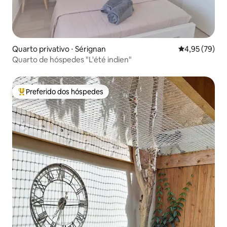
Quarto privativo ⋅ Sérignan
4,95 de uma a
4,95 (79)
Quarto de hóspedes "L'été indien"
Preferido dos hóspedes
Entre os melhores preferidos dos hóspedes