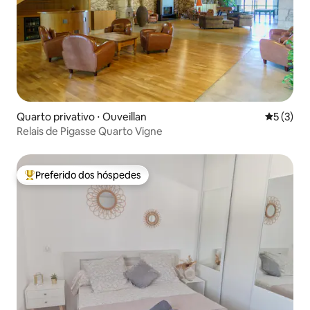
Quarto privativo ⋅ Ouveillan
5 de uma 
5 (3)
Relais de Pigasse Quarto Vigne
Preferido dos hóspedes
Entre os melhores preferidos dos hóspedes