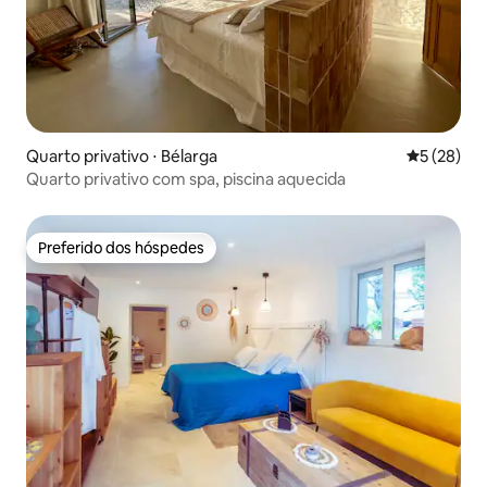
Quarto privativo ⋅ Bélarga
5 de uma a
5 (28)
Quarto privativo com spa, piscina aquecida
Preferido dos hóspedes
Preferido dos hóspedes