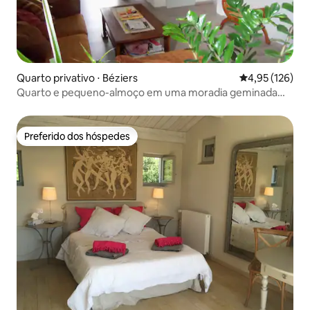
Quarto privativo ⋅ Béziers
4,95 de uma av
4,95 (126)
Quarto e pequeno-almoço em uma moradia geminada
acolhedora
Preferido dos hóspedes
Preferido dos hóspedes