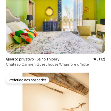
Quarto privativo ⋅ Saint-Thibéry
5 de uma a
5 (12)
Château Carmen Guest house/Chambre d 'hôte
Preferido dos hóspedes
Preferido dos hóspedes