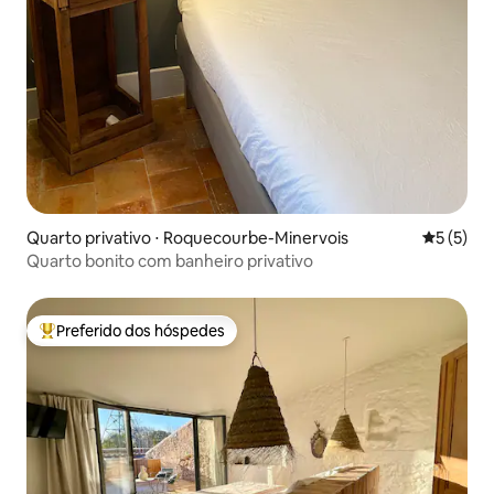
Quarto privativo ⋅ Roquecourbe-Minervois
5 de uma 
5 (5)
Quarto bonito com banheiro privativo
Preferido dos hóspedes
Entre os melhores preferidos dos hóspedes