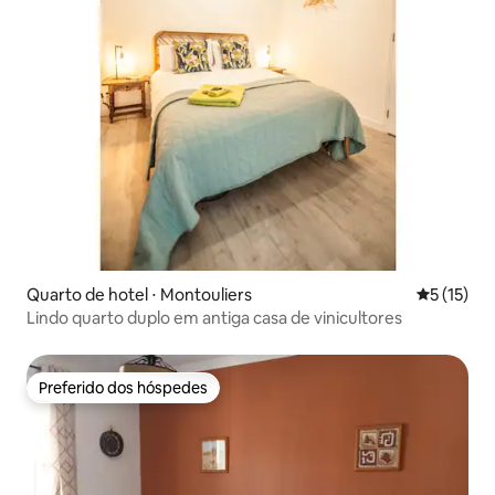
Quarto de hotel ⋅ Montouliers
5 de uma a
5 (15)
Lindo quarto duplo em antiga casa de vinicultores
Preferido dos hóspedes
Preferido dos hóspedes