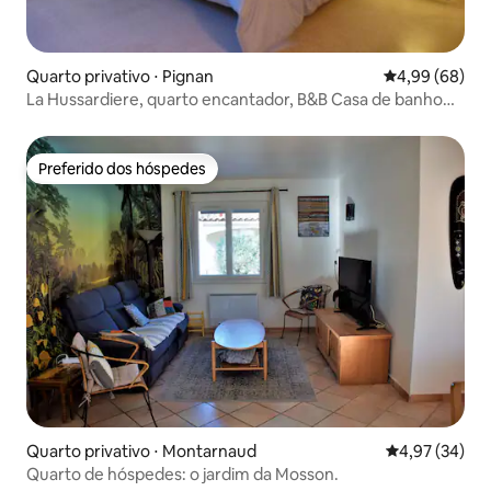
Quarto privativo ⋅ Pignan
4,99 de uma av
4,99 (68)
La Hussardiere, quarto encantador, B&B Casa de banho
privada
Preferido dos hóspedes
Preferido dos hóspedes
Quarto privativo ⋅ Montarnaud
4,97 de uma a
4,97 (34)
Quarto de hóspedes: o jardim da Mosson.