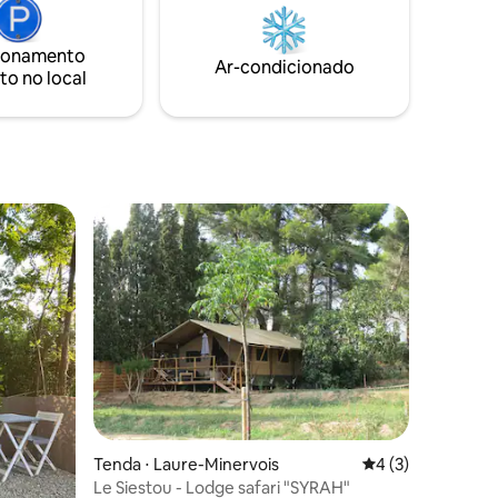
equipada, vaso sanitário e chuveiro
fechado. O estacionamento no terreno é
ionamento
gratuito
Ar-condicionado
to no local
Tenda ⋅ Laure-Minervois
4 de uma avaliaçã
4 (3)
Le Siestou - Lodge safari "SYRAH"