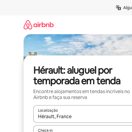
Pular
Algu
para
o
conteúdo
Hérault: aluguel por
temporada em tenda
Encontre alojamentos em tendas incríveis no
Airbnb e faça sua reserva
Localização
Quando os resultados estiverem disponíveis, expl
Check-in