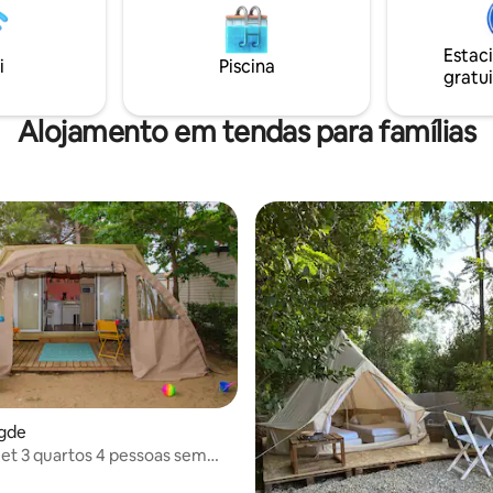
 ar livre com todas as
es a 80 metros de distância.
Estac
 tendas, há um delicioso
i
Piscina
gratui
o ar livre com pia.
mento nas tendas. Bem-vindo!
Alojamento em tendas para famílias
Agde
t 3 quartos 4 pessoas sem