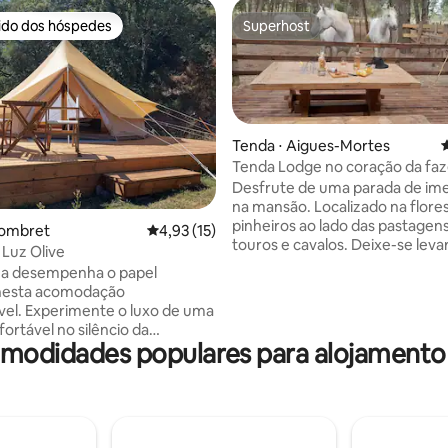
rido dos hóspedes
Superhost
 melhores preferidos dos hóspedes
Superhost
Tenda ⋅ Aigues-Mortes
4
Tenda Lodge no coração da fa
Desfrute de uma parada de ime
na mansão. Localizado na flore
pinheiros ao lado das pastagen
 média de 5, 5 avaliações
Combret
4,93 de uma avaliação média de 5, 15 avalia
4,93 (15)
touros e cavalos. Deixe-se lev
Luz Olive
estadia 100% natural. Uma ime
za desempenha o papel
coração da fazenda para os am
 nesta acomodação
natureza curiosos sobre a pecu
vel. Experimente o luxo de uma
Acessível por Nîmes e Montpell
ortável no silêncio da
de Arles & St Maries de la Mer, a
omodidades populares para alojament
 As 2 tendas estão localizadas
minutos do GdMotte. No coraç
do em um vale com vista para
pequena Camargue, a apenas 1
s rochosas. A poucas dezenas
cidade medieval de Aigues-Mor
, corre o rio refrescante. Cada
km do Grau du Roi e de suas pra
põe de um banheiro privado
lém disso, há uma espaçosa