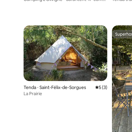
banheiro
da lagoa
Superho
Superho
Tenda ⋅ Saint-Félix-de-Sorgues
5 de uma avaliação
5 (3)
La Prairie