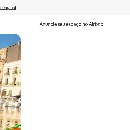
 original
Anuncie seu espaço no Airbnb
 deslizando o dedo na tela.