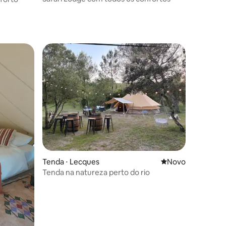
Tenda ⋅ Lecques
Novo lugar para fi
Novo
Tenda na natureza perto do rio