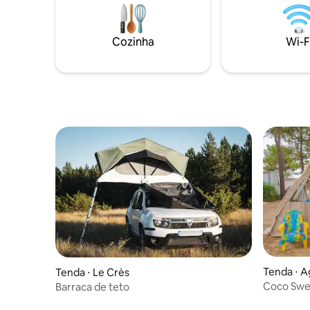
árvores, uma banheira de
cozinha ao
hidromassagem alimentada por
comodidad
nascentes a lenha, floresta sinuosa e
Perto das
Cozinha
Wi-F
caminhadas à beira do riacho e vistas
chuveiro a
incríveis. É idílico.
Estaciona
Tenda ⋅ 
Tenda ⋅ Le Crès
Coco Swee
Barraca de teto
sanitário