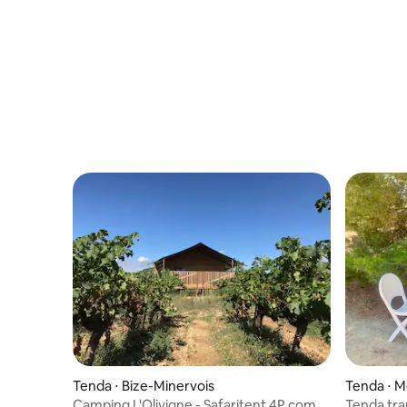
Tenda ⋅ Bize-Minervois
Tenda ⋅ 
Camping L'Olivigne - Safaritent 4P com
Tenda tra