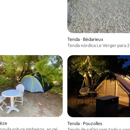
Tenda ⋅ Bédarieux
Tenda nórdica Le Verger para 2
Mèze
Tenda ⋅ Pouzolles
nquila sob os pinheiros, ao pé
Tenda de safári com todo o con