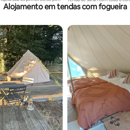
Alojamento em tendas com fogueira
st
st
 média de 5, 3 avaliações