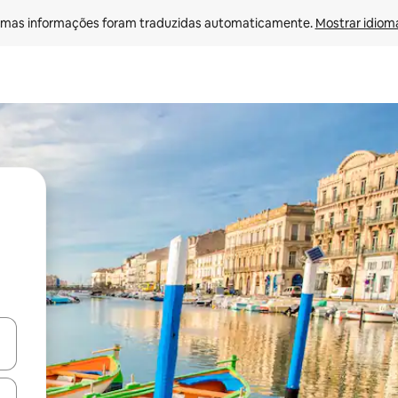
mas informações foram traduzidas automaticamente. 
Mostrar idioma
ore-os usando as seta para cima e para baixo do teclado ou tocando e