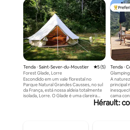
Prefe
Entre os
Tenda ⋅ Saint-Sever-du-Moustier
5 de uma avaliação
5 (5)
Tenda ⋅ 
Forest Glade, Lorre
Glamping 
Escondido em um vale florestal no
A nature
Parque Natural Grandes Causses, no sul
principal
da França, está nossa aldeia totalmente
inesquecí
isolada, Lorre. O Glade é uma clareira
cama conf
Hérault: c
florestal completamente privada, situada
natureza.
acima da aldeia, com uma tenda de sino
em um pra
de 5 metros lindamente equipada. A
formaçõe
aldeia em si está situada em 80 acres de
de metros
floresta privada e cercada pela natureza;
tenda dis
com uma piscina com vista para as
(seco). A