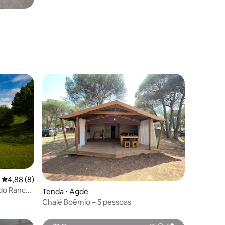
4,88 de uma avaliação média de 5, 8 avaliações
4,88 (8)
do Rance
Tenda ⋅ Agde
Chalé Boêmio – 5 pessoas