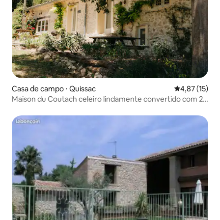
Casa de campo ⋅ Quissac
4,87 de uma a
4,87 (15)
Maison du Coutach celeiro lindamente convertido com 2
camas