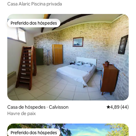
Casa Alaric Piscina privada
Preferido dos hóspedes
Preferido dos hóspedes
Casa de hóspedes ⋅ Calvisson
4,89 de uma a
4,89 (44)
Havre de paix
Preferido dos hóspedes
Preferido dos hóspedes