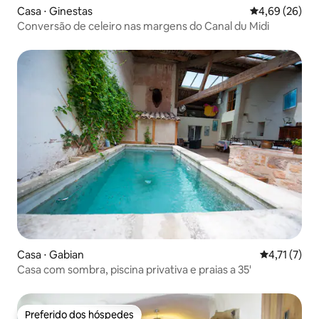
Casa ⋅ Ginestas
4,69 de uma a
4,69 (26)
Conversão de celeiro nas margens do Canal du Midi
Casa ⋅ Gabian
4,71 de uma 
4,71 (7)
Casa com sombra, piscina privativa e praias a 35'
Preferido dos hóspedes