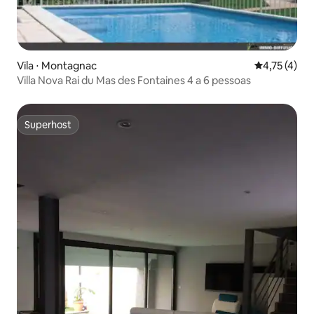
Vila ⋅ Montagnac
4,75 de uma 
4,75 (4)
Villa Nova Rai du Mas des Fontaines 4 a 6 pessoas
Superhost
Superhost