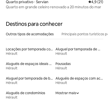
Quarto privativo ⋅ Servian
4,9 de uma a
4,9 (21)
Quarto em grande celeiro renovado a 20 minutos do mar
Destinos para conhecer
Outros tipos de acomodações
Principais pontos turísticos po
Locações por temporada com piscina
Aluguel por temporada de microcasas
Hérault
Hérault
Aluguéis de espaços ideais para famílias
Pousadas
Hérault
Hérault
Aluguel por temporada de barcos
Aluguéis de espaços com acesso direto a pistas de esqui
Hérault
Hérault
Aluguéis de condomínios
Mostrar mais
Hérault