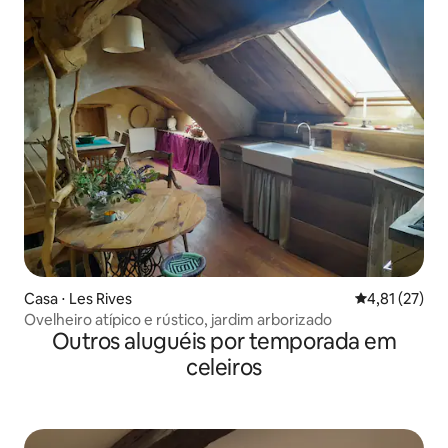
Casa ⋅ Les Rives
4,81 de uma a
4,81 (27)
Ovelheiro atípico e rústico, jardim arborizado
Outros aluguéis por temporada em
celeiros