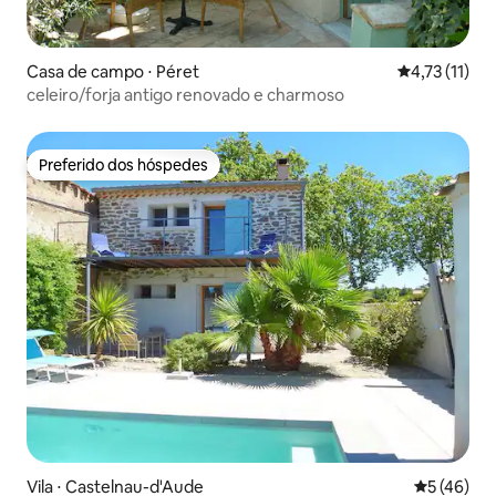
Casa de campo ⋅ Péret
4,73 de uma a
4,73 (11)
celeiro/forja antigo renovado e charmoso
Preferido dos hóspedes
Preferido dos hóspedes
Vila ⋅ Castelnau-d'Aude
5 de uma a
5 (46)