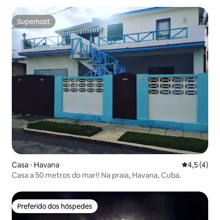
Superhost
Superhost
Casa ⋅ Havana
4,5 de uma 
4,5 (4)
Casa a 50 metros do mar!! Na praia, Havana, Cuba.
Preferido dos hóspedes
Preferido dos hóspedes