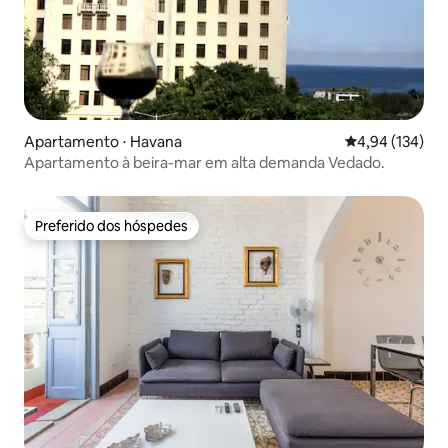
Apartamento ⋅ Havana
4,94 de uma av
4,94 (134)
Apartamento à beira-mar em alta demanda Vedado.
Preferido dos hóspedes
Preferido dos hóspedes