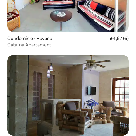
Condomínio ⋅ Havana
4,67 de uma 
4,67 (6)
Catalina Apartament