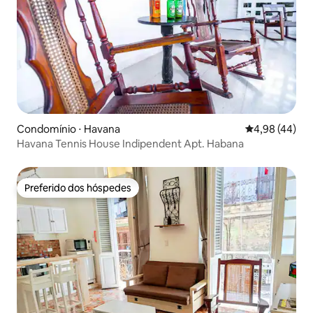
Condomínio ⋅ Havana
4,98 de uma a
4,98 (44)
Havana Tennis House Indipendent Apt. Habana
Preferido dos hóspedes
Preferido dos hóspedes