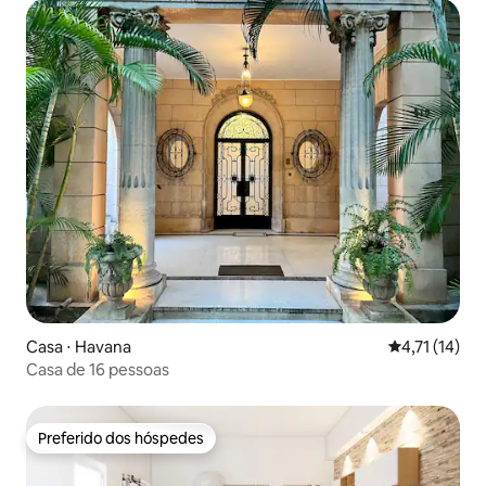
Casa ⋅ Havana
4,71 de uma a
4,71 (14)
Casa de 16 pessoas
Preferido dos hóspedes
Preferido dos hóspedes