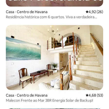
Casa ⋅ Centro de Havana
4,92 de uma a
4,92 (26)
Residência histórica com 6 quartos. Viva a verdadeira
Havana!
Casa ⋅ Centro de Havana
4,68 de uma a
4,68 (53)
Malecon Frente ao Mar 3BR Energia Solar de Backup!