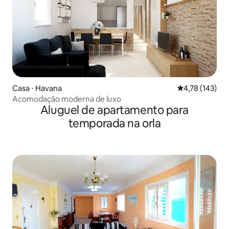
Casa ⋅ Havana
4,78 de uma av
4,78 (143)
Acomodação moderna de luxo
Aluguel de apartamento para
temporada na orla