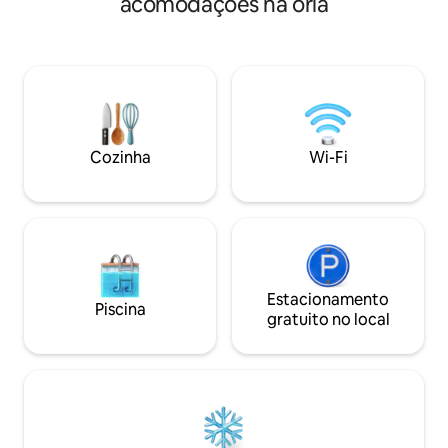
acomodações na orla
minutos a pé de H
para o 3º hóspede com taxa Seguro ·
minutos a pé do V
Independente · Check-in flexível
fornecido com lin
Depósito de bagagem disponível
Cozinha totalment
Traslado do aeroporto e café da manhã
Refrigerador - Bairro seguro e real -
oferecidos Eletricidade 24 horas, 7 dias
Check-in ao vivo - 
por
24 horas por dia, 
Protocolo de higi
Cozinha
Wi-Fi
Estacionamento
Piscina
gratuito no local