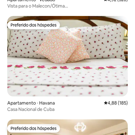
Vista para o Malecon/Ótima
localização/Vedado/2bdr+2wc/Aconchegante
Preferido dos hóspedes
Preferido dos hóspedes
Apartamento ⋅ Havana
4,88 de uma av
4,88 (185)
Casa Nacional de Cuba
Preferido dos hóspedes
Preferido dos hóspedes