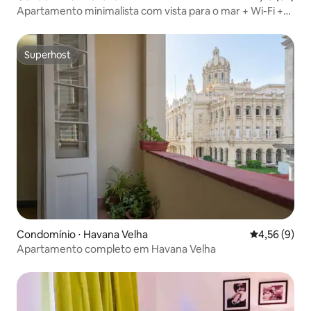
Apartamento minimalista com vista para o mar + Wi-Fi +
energia completa
Superhost
Superhost
Condomínio ⋅ Havana Velha
4,56 de uma 
4,56 (9)
Apartamento completo em Havana Velha