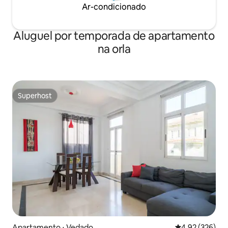
Ar-condicionado
Aluguel por temporada de apartamento
na orla
Superhost
Superhost
Apartamento ⋅ Vedado
4,92 de uma av
4,92 (326)