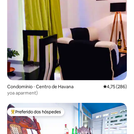
Condomínio ⋅ Centro de Havana
4,75 de uma av
4,75 (286)
yoa aparment)
Preferido dos hóspedes
Entre os melhores preferidos dos hóspedes