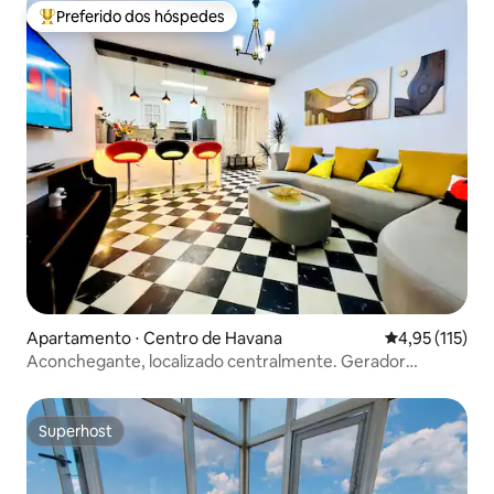
Preferido dos hóspedes
Entre os melhores preferidos dos hóspedes
Apartamento ⋅ Centro de Havana
4,95 de uma av
4,95 (115)
Aconchegante, localizado centralmente. Gerador
elétrico. Wi-Fi.
Superhost
Superhost