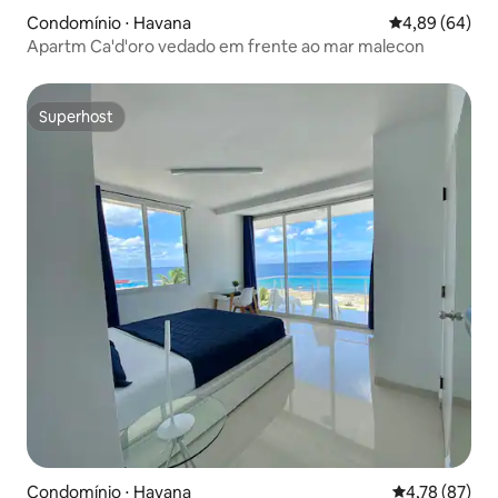
Condomínio ⋅ Havana
4,89 de uma av
4,89 (64)
Apartm Ca'd'oro vedado em frente ao mar malecon
Superhost
Superhost
Condomínio ⋅ Havana
4,78 de uma a
4,78 (87)