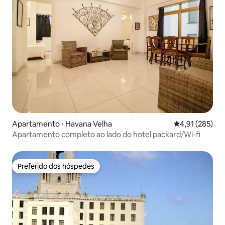
Apartamento ⋅ Havana Velha
4,91 de uma av
4,91 (285)
Apartamento completo ao lado do hotel packard/Wi-fi
Preferido dos hóspedes
Preferido dos hóspedes