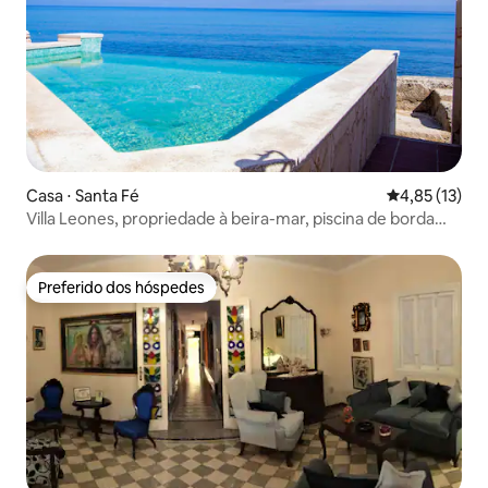
Casa ⋅ Santa Fé
4,85 de uma a
4,85 (13)
Villa Leones, propriedade à beira-mar, piscina de borda
infinita.
Preferido dos hóspedes
Preferido dos hóspedes