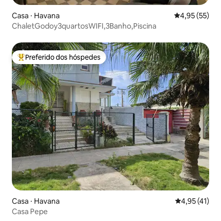
Casa ⋅ Havana
4,95 de uma a
4,95 (55)
ChaletGodoy3quartosWIFI,3Banho,Piscina
Preferido dos hóspedes
Entre os melhores preferidos dos hóspedes
Casa ⋅ Havana
4,95 de uma a
4,95 (41)
Casa Pepe