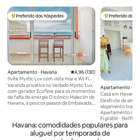
Preferido dos hóspedes
Preferido dos 
Entre os melhores preferidos dos hóspedes
Entre os melhore
Apartamento ⋅ Havana
4,96 de uma avaliação média de 
4,96 (130)
Suíte Mystic Lux com vista mar e Wi-Fi
gratuito
Varanda privativa no Vedado Mystic Lux
Apartamento ⋅ Ce
com gerador Ecoflow para os momentos
avana
Casa em Havana / 
de falta de energia O icônico Malecón de
reserva / Wi-Fi gra
Desfrute da simpl
Havana, a poucos passos da Embaixada
alojamento tranquil
dos EUA e do Hotel Nacional. Viajantes
Apartamento de 45
dos EUA: reservem sob Apoio ao povo
Fi grátis! - Netflix
cubano, somos uma Casa Particular. WI-
Havana: comodidades populares para
perfeita - Varanda:
FI GRATUITO Ar condicionado · Elevador
Havana - 1 minuto 
aluguel por temporada de
· Cozinha · Água quente Uma cama +
minutos a pé do Ho
uma cama extra pode ser adicionada