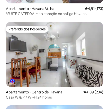
Apartamento ⋅ Havana Velha
4,91 de uma av
4,91 (173)
*SUÍTE CATEDRAL* no coração da antiga Havana
Preferido dos hóspedes
Preferido dos hóspedes
Apartamento ⋅ Centro de Havana
4,89 de uma ava
4,89 (234)
Casa W & M/ WI-FI 24 horas