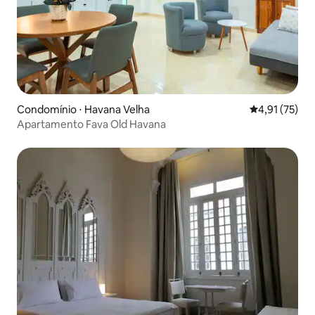
Condomínio ⋅ Havana Velha
4,91 de uma a
4,91 (75)
Apartamento Fava Old Havana