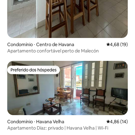
Condomínio ⋅ Centro de Havana
4,68 de uma a
4,68 (19)
Apartamento confortável perto de Malecón
Preferido dos hóspedes
Preferido dos hóspedes
Condomínio ⋅ Havana Velha
4,86 de uma a
4,86 (14)
Apartamento Díaz: privado | Havana Velha | Wi-Fi