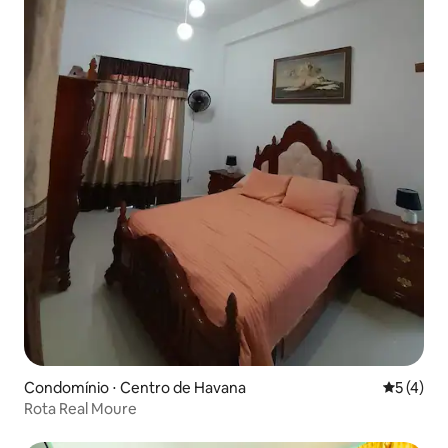
Condomínio ⋅ Centro de Havana
5 de uma 
5 (4)
Rota Real Moure