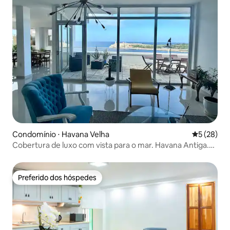
Condomínio ⋅ Havana Velha
5 de uma a
5 (28)
Cobertura de luxo com vista para o mar. Havana Antiga.
WI-FI
Preferido dos hóspedes
Preferido dos hóspedes