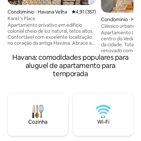
Condomínio ⋅ Havana Velha
4,91 de uma avaliação média de 
4,91 (357)
Karel 's Place
Condomínio ⋅ Hav
Apartamento privativo em edifício
Clássico urbano p
colonial cheio de luz natural, tetos altos.
Apartamento INDE
Confortável com excelente localização
centro do Vedado,
no coração da antiga Havana. Abrace a
da cidade. Totalm
independência total. Quartos privativos
renovado com mui
com banheiro e camas de casal, sala de
Havana: comodidades populares para
o antigo do imóve
jantar e sala de estar. Internet grátis (30
toques de modern
aluguel de apartamento para
horas), dados móveis Sim sem custo
ambientes frescos
temporada
extra. Excelente vista da varanda
grande e muito co
também AC, ventilador elétrico em todo
proporcionando um
o apartamento. A poucos passos de
Rodeado por excel
todas as principais atrações turísticas da
visitar, restaurant
vida na Havana Antiga. Sem cortes de
noturnas, a pouco
energia. Um ótimo lugar para uma
la Revolución, do 
estadia agradável
Nacional e a cerca
aeroporto. Wi-Fi 24
Cozinha
Wi-Fi
por semana