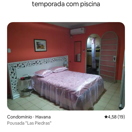
temporada com piscina
Condomínio ⋅ Havana
4,58 de uma a
4,58 (19)
Pousada "Las Piedras"