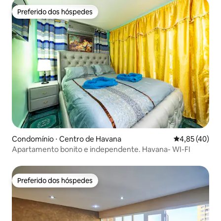
Preferido dos hóspedes
Preferido dos hóspedes
Condomínio ⋅ Centro de Havana
4,85 de uma a
4,85 (40)
Apartamento bonito e independente. Havana- WI-FI
Preferido dos hóspedes
Preferido dos hóspedes