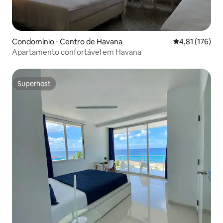
Condomínio ⋅ Centro de Havana
4,81 de uma av
4,81 (176)
Apartamento confortável em Havana
Superhost
Superhost