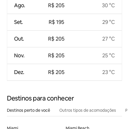
Ago.
R$ 205
30 °C
Set.
R$ 195
29 °C
Out.
R$ 205
27 °C
Nov.
R$ 205
25 °C
Dez.
R$ 205
23 °C
Destinos para conhecer
Destinos perto de você
Outros tipos de acomodações
Pr
Miami
Miami Beach