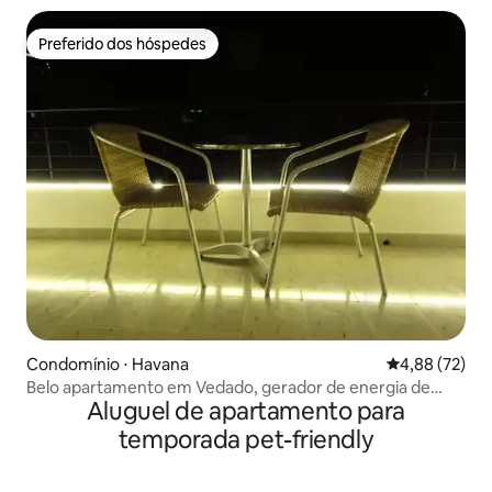
Preferido dos hóspedes
Preferido dos hóspedes
Condomínio ⋅ Havana
4,88 de uma a
4,88 (72)
Belo apartamento em Vedado, gerador de energia de
Aluguel de apartamento para
emergência
temporada pet-friendly