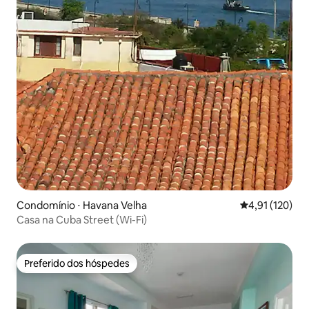
Condomínio ⋅ Havana Velha
4,91 de uma av
4,91 (120)
Casa na Cuba Street (Wi-Fi)
Preferido dos hóspedes
Preferido dos hóspedes