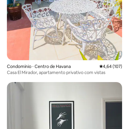
Condomínio ⋅ Centro de Havana
4,64 de uma av
4,64 (107)
Casa El Mirador, apartamento privativo com vistas