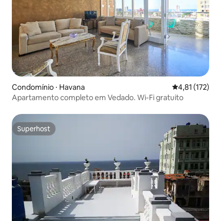
Condomínio ⋅ Havana
4,81 de uma av
4,81 (172)
Apartamento completo em Vedado. Wi-Fi gratuito
Superhost
Superhost