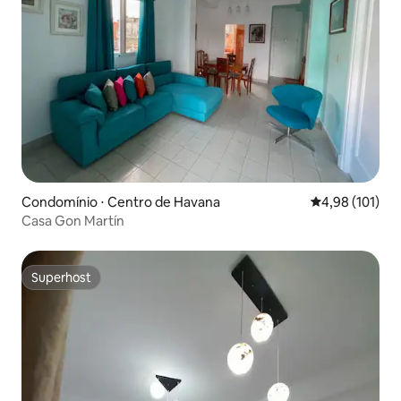
Condomínio ⋅ Centro de Havana
4,98 de uma av
4,98 (101)
Casa Gon Martín
Superhost
Superhost