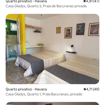
Quarto privativo ⋅ Havana
4,91 de uma a
4,91 (47)
Casa Gladys, Quarto 2, Praia de Bacuranao privada.
Quarto privativo ⋅ Havana
4,71 de uma a
4,71 (49)
Casa Gladys, Quarto 1, Praia Bacuranao, privado