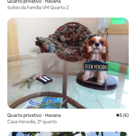
Quarto privativo ⋅ Havana
Suítes da Família VM Quarto 2
Quarto privativo ⋅ Havana
5 de uma 
5 (6)
Casa Heredia, 2º quarto