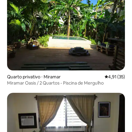
Quarto privativo ⋅ Miramar
4,91 de uma a
4,91 (35)
Miramar Oasis / 2 Quartos - Piscina de Mergulho