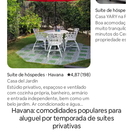
Suíte de hóspedes
Casa YARY na Prai
Boa acomodação pa
muito tranquilo e 
minutos do Centro 
propriedade está 
metros do renoma
Nautilus e de um 
restaurante, o El 
renomada lanchon
Serviço de trasla
disponível median
Suíte de hóspedes ⋅ Havana
4,87 de uma avaliação média de 
4,87 (198)
mais de 10 anos de
Casa del Jardín
tornando a estadia
Estúdio privativo, espaçoso e ventilado
agradável. O serviço de café da manhã é
com cozinha própria, banheiro, armário
oferecido não incl
e entrada independente, bem como um
belo jardim. Ar condicionado e água
Havana: comodidades populares para
quente incluídos. Caminhada rápida até
a costa (~5 min) e calçadão. O
aluguel por temporada de suítes
apartamento está localizado em uma
privativas
área agradável, tranquila e segura (~15
minutos de carro do centro de Vedado e