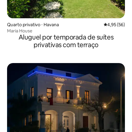
Quarto privativo ⋅ Havana
4,95 de uma a
4,95 (56)
Maria House
Aluguel por temporada de suítes
privativas com terraço