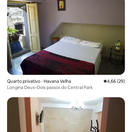
Quarto privativo ⋅ Havana Velha
4,66 de uma a
4,66 (29)
Longina Deux-Dois passos do Central Park