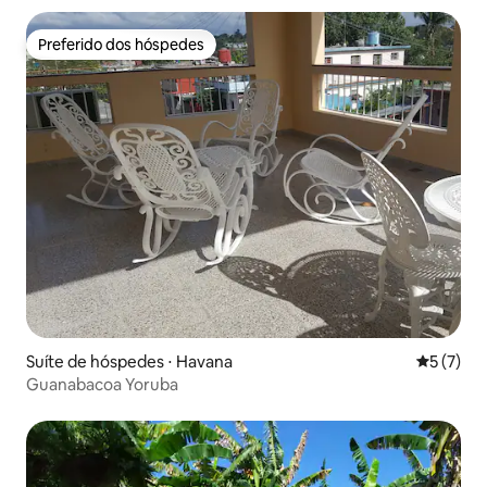
Preferido dos hóspedes
Preferido dos hóspedes
Suíte de hóspedes ⋅ Havana
5 de uma 
5 (7)
Guanabacoa Yoruba