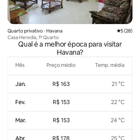
Quarto privativo ⋅ Havana
5 de uma a
5 (28)
Casa Heredia, 1º Quarto
Qual é a melhor época para visitar
Havana?
Mês
Preço médio
Temp. média
Jan.
R$ 163
21 °C
Fev.
R$ 153
22 °C
Mar.
R$ 153
24 °C
Abr.
R$ 178
25 °C