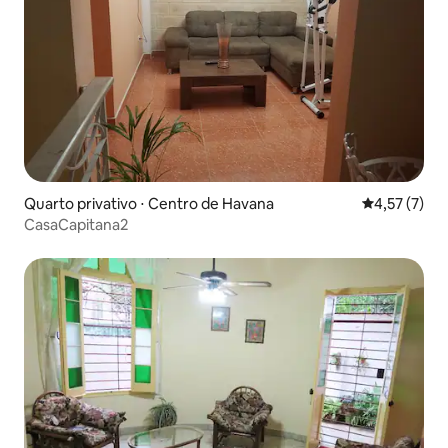
Quarto privativo ⋅ Centro de Havana
4,57 de uma 
4,57 (7)
CasaCapitana2