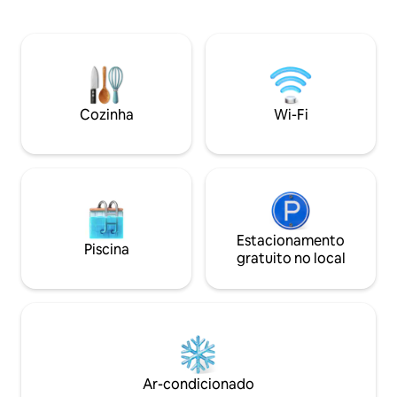
~ 30 minutos de Havana Velha) perto de
lojas, cafés, hotéis e embaixadas. O
estúdio inclui serviço Wi-Fi por uma taxa.
Entre em contato conosco se tiver
interesse.
Cozinha
Wi-Fi
Estacionamento
Piscina
gratuito no local
Ar-condicionado