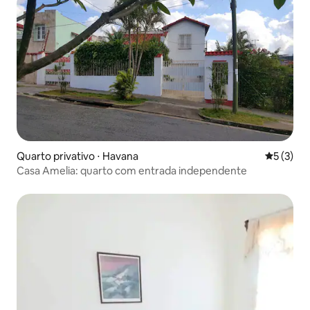
Quarto privativo ⋅ Havana
5 de uma 
5 (3)
Casa Amelia: quarto com entrada independente