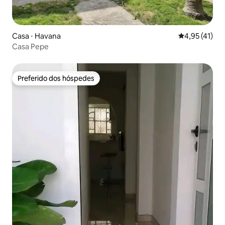
Casa ⋅ Havana
4,95 de uma a
4,95 (41)
Casa Pepe
Preferido dos hóspedes
Preferido dos hóspedes