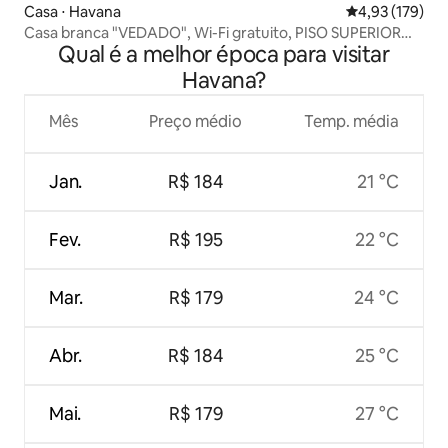
Casa ⋅ Havana
4,93 de uma av
4,93 (179)
Casa branca "VEDADO", Wi-Fi gratuito, PISO SUPERIOR
Qual é a melhor época para visitar
COMPLETO
Havana?
Mês
Preço médio
Temp. média
Jan.
R$ 184
21 °C
Fev.
R$ 195
22 °C
Mar.
R$ 179
24 °C
Abr.
R$ 184
25 °C
Mai.
R$ 179
27 °C