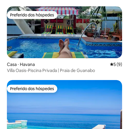
Preferido dos hóspedes
Preferido dos hóspedes
Casa ⋅ Havana
5 de uma 
5 (9)
Villa Oasis-Piscina Privada | Praia de Guanabo
Preferido dos hóspedes
Preferido dos hóspedes