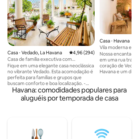
Casa ⋅ Havana
Vila moderna e art
Casa ⋅ Vedado, La Havana
4,96 de uma avaliação média de 5
4,96 (294)
Villa Diego
Nossa encantadora
Casa de família executiva com
em uma rua tranqu
eletricidade confiável
Fique em uma elegante casa neoclássica
coração de Vedado
no vibrante Vedado. Esta acomodação é
Havana e um dos b
perfeita para famílias e grupos que
da cidade. Está pe
buscam conforto e boa localização. -
se você gosta de t
Havana: comodidades populares para
Caminhe até o Malecón, - Hotel Nacional
natureza ao redor
- Restaurantes com as melhores
diretamente na ci
aluguéis por temporada de casa
avaliações - Aquarela da Revolução -
algumas casas da e
Fábrica de Arte e muito mais. Desfrute
centro de Vedado 
de uma varanda espaçosa, ideal para
com muitos restau
relaxar, socializar e criar memórias
música e entrete
duradouras. Perto da vida noturna, da
uma curta caminh
cultura e dos pontos de interesse.
Hotel Nacional, e 
Reserve agora para vivenciar Havana
Havana Velha.