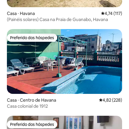
Casa ⋅ Havana
4,74 de uma av
4,74 (117)
(Painéis solares) Casa na Praia de Guanabo, Havana
Preferido dos hóspedes
Preferido dos hóspedes
Casa ⋅ Centro de Havana
4,82 de uma av
4,82 (228)
Casa colonial de 1912
Preferido dos hóspedes
Preferido dos hóspedes