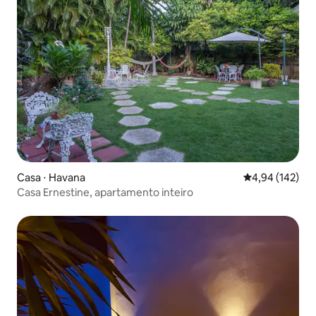
Casa ⋅ Havana
4,94 de uma av
4,94 (142)
Casa Ernestine, apartamento inteiro