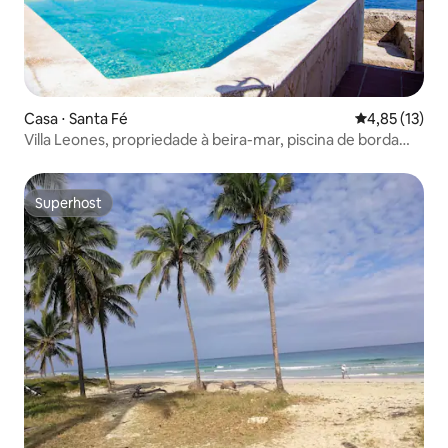
Casa ⋅ Santa Fé
4,85 de uma a
4,85 (13)
Villa Leones, propriedade à beira-mar, piscina de borda
infinita.
Superhost
Superhost