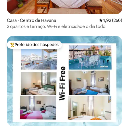
Casa ⋅ Centro de Havana
4,92 de uma av
4,92 (250)
2 quartos e terraço. Wi-Fi e eletricidade o dia todo.
Preferido dos hóspedes
Entre os melhores preferidos dos hóspedes