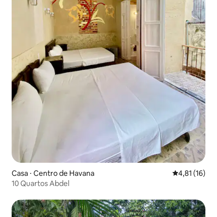
Casa ⋅ Centro de Havana
4,81 de uma a
4,81 (16)
10 Quartos Abdel