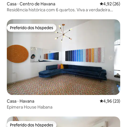
Casa ⋅ Centro de Havana
4,92 de uma a
4,92 (26)
Residência histórica com 6 quartos. Viva a verdadeira
Havana!
Preferido dos hóspedes
Preferido dos hóspedes
Casa ⋅ Havana
4,96 de uma a
4,96 (23)
Epimera House Habana
Preferido dos hóspedes