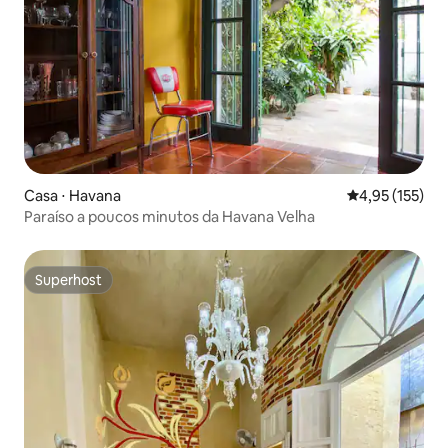
Casa ⋅ Havana
4,95 de uma av
4,95 (155)
Paraíso a poucos minutos da Havana Velha
Superhost
Superhost