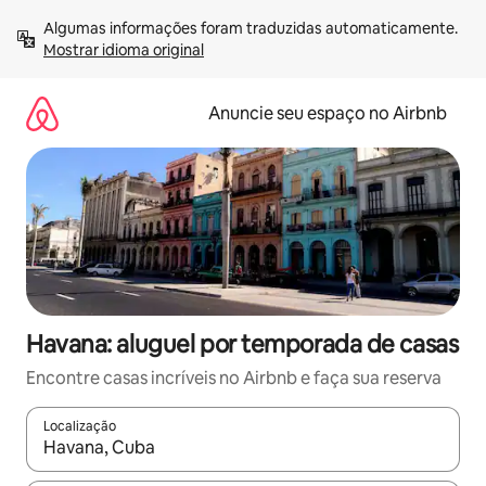
Pular
Algumas informações foram traduzidas automaticamente. 
para
Mostrar idioma original
o
conteúdo
Anuncie seu espaço no Airbnb
Havana: aluguel por temporada de casas
Encontre casas incríveis no Airbnb e faça sua reserva
Localização
Quando os resultados estiverem disponíveis, explore-os usando