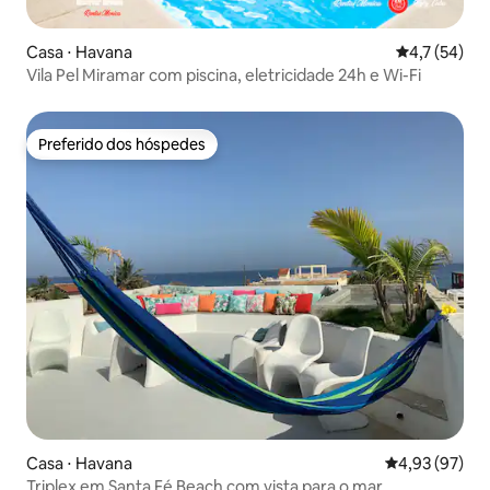
Casa ⋅ Havana
4,7 de uma a
4,7 (54)
Vila Pel Miramar com piscina, eletricidade 24h e Wi-Fi
Preferido dos hóspedes
Preferido dos hóspedes
Casa ⋅ Havana
4,93 de uma a
4,93 (97)
Triplex em Santa Fé Beach com vista para o mar