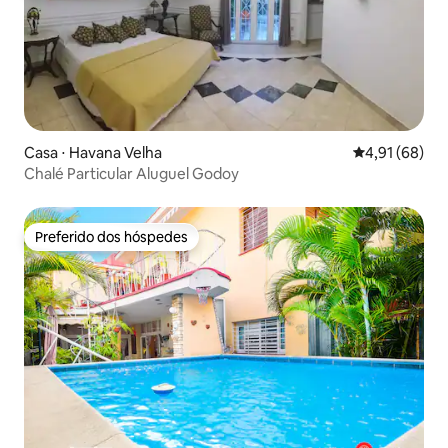
Casa ⋅ Havana Velha
4,91 de uma a
4,91 (68)
Chalé Particular Aluguel Godoy
Preferido dos hóspedes
Preferido dos hóspedes