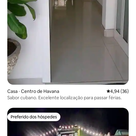
Casa ⋅ Centro de Havana
4,94 de uma a
4,94 (36)
Sabor cubano. Excelente localização para passar férias.
Preferido dos hóspedes
Preferido dos hóspedes