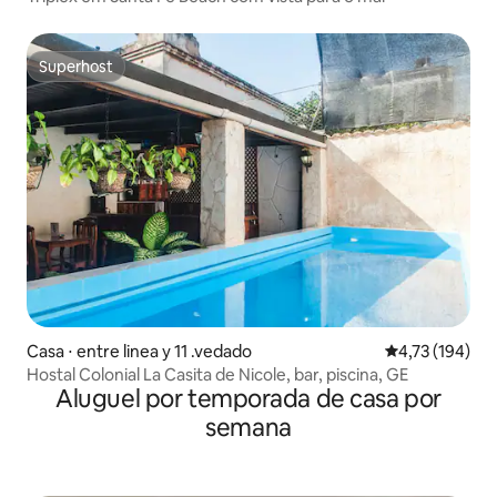
Superhost
Superhost
Casa ⋅ entre linea y 11 .vedado
4,73 de uma av
4,73 (194)
Hostal Colonial La Casita de Nicole, bar, piscina, GE
Aluguel por temporada de casa por
semana