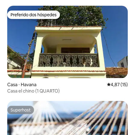
Preferido dos hóspedes
Preferido dos hóspedes
Casa ⋅ Havana
4,87 de uma a
4,87 (15)
Casa el chino (1 QUARTO)
Superhost
Superhost