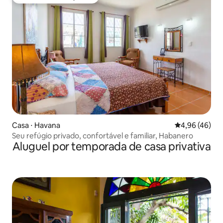
Preferido dos hóspedes
Casa ⋅ Havana
4,96 de uma a
4,96 (46)
Seu refúgio privado, confortável e familiar, Habanero
Aluguel por temporada de casa privativa