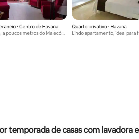
eraneio ⋅ Centro de Havana
Quarto privativo ⋅ Havana
, a poucos metros do Malecón
Lindo apartamento, ideal para f
o
média de 5, 84 avaliações
por temporada de casas com lavadora e