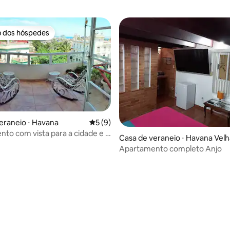
o dos hóspedes
o dos hóspedes
eraneio ⋅ Havana
5 de uma avaliação média de 5, 9 avalia
5 (9)
to com vista para a cidade e o
Casa de veraneio ⋅ Havana Velh
Apartamento completo Anjo