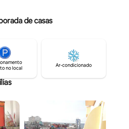
que combina a grandeza do passado
ocê pode
com o conforto contemporâneo.
a
pedes -
porada de casas
ionamento
Ar-condicionado
to no local
lias