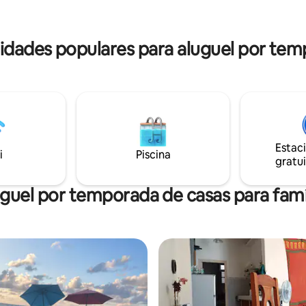
 restaurantes, bares e lojas de
bons tempos" - como opção, v
 na mesma rua onde está
pedir cozinha tradicional cuban
o e nas proximidades.
preparada na hora para os hós
dades populares para aluguel por tem
Estac
i
Piscina
gratui
guel por temporada de casas para famí