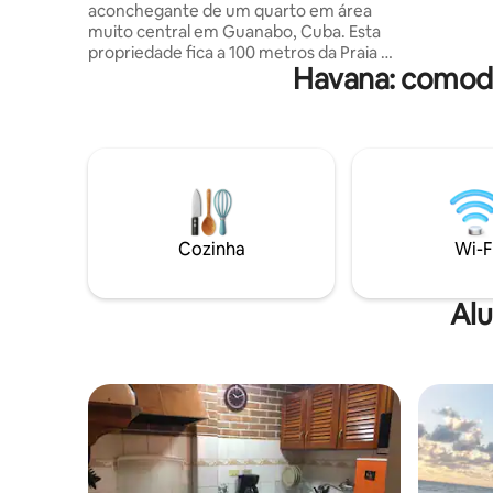
aconchegante de um quarto em área
encontrar
muito central em Guanabo, Cuba. Esta
alimentos
propriedade fica a 100 metros da Praia de
localizad
Havana: comodi
Guanabo, a 20 minutos da antiga Havana
e a uma curta distância a pé das
principais comodidades de Guanabo
(bancos, mercearias, restaurantes
acessíveis). Se você gostaria de
experimentar a verdadeira Cuba e
desfrutar de seu belo clima e praias, esta
é a sua oportunidade! Forneceremos
ótimas dicas para você se locomover e
Cozinha
Wi-F
aproveitar ao máximo sua estadia.
Obrigado!
Alu