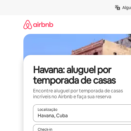
Pular
Algu
para
o
conteúdo
Havana: aluguel por
temporada de casas
Encontre aluguel por temporada de casas
incríveis no Airbnb e faça sua reserva
Localização
Quando os resultados estiverem disponíveis, expl
Check-in