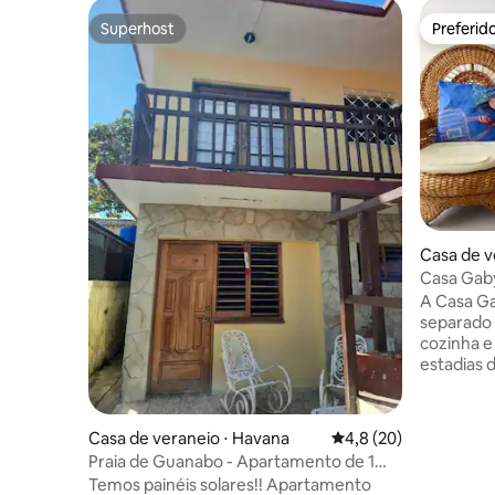
Superhost
Preferid
Superhost
Preferid
Casa de v
lha
Casa Gab
A Casa G
separado
cozinha e
estadias 
uma locali
passeios t
Havana, f
Casa de veraneio ⋅ Havana
4,8 de uma avaliação 
4,8 (20)
de Belas 
Praia de Guanabo - Apartamento de 1
a 3 minut
quarto. Painéis solares
Temos painéis solares!! Apartamento
do Paseo