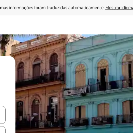
mas informações foram traduzidas automaticamente. 
Mostrar idioma
ore-os usando as seta para cima e para baixo do teclado ou tocando e