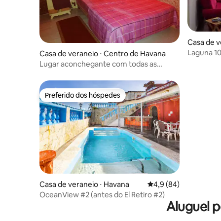
Casa de v
Laguna 10
Casa de veraneio ⋅ Centro de Havana
Habaner
Lugar aconchegante com todas as
comodidades
Preferido dos hóspedes
Preferido dos hóspedes
Casa de veraneio ⋅ Havana
4,9 de uma avaliação 
4,9 (84)
OceanView #2 (antes do El Retiro #2)
Aluguel 