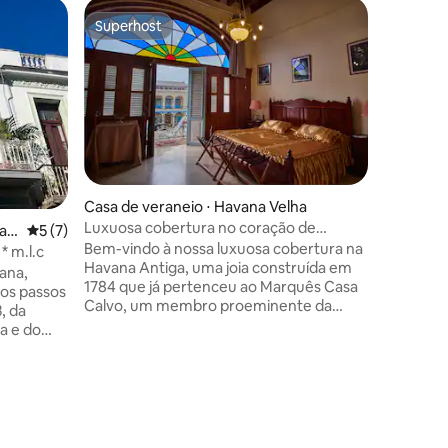
Casa de 
Superhost
Preferi
Superhost
Preferi
lha
Hostal Ha
Excelente
Prado e a
no coraçã
colonial 
aos seus 
completa
com mobil
espanhol
Casa de veraneio ⋅ Havana Velha
e espaço
Luxuosa cobertura no coração de
ções
Hav
5 de uma avaliação média de 5, 7 avaliações
5 (7)
tem tamb
Havana Velha
Bem-vindo à nossa luxuosa cobertura na
totalmen
* m.l.c
Havana Antiga, uma joia construída em
excelente
ana,
1784 que já pertenceu ao Marquês Casa
com bar e
os passos
Calvo, um membro proeminente da
, da
aristocracia de Havana. Esta elegante
a e do
cobertura está situada no vibrante
 luxuosa
coração da Plaza Vieja, uma área
, mais
historicamente significativa frequentada
 acima -
por turistas e cercada por uma gama
te
diversificada de opções gastronômicas e
mento
recreativas. Desfrute de um ambiente
ana dos