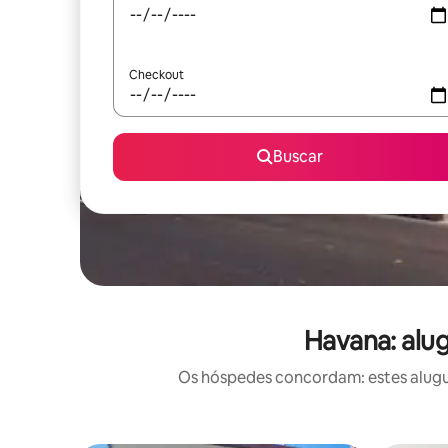
Checkout
Buscar
Havana: alu
Os hóspedes concordam: estes alugué