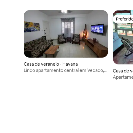
Preferid
Preferid
Casa de veraneio ⋅ Havana
Lindo apartamento central em Vedado,
Casa de v
Havana
Apartamen
mar