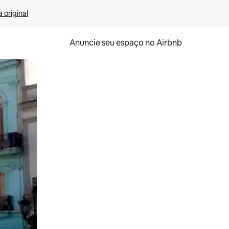
 original
Anuncie seu espaço no Airbnb
 deslizando o dedo na tela.