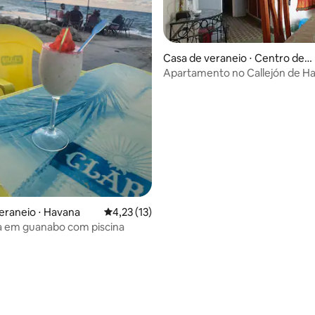
Casa de veraneio ⋅ Centro de
Havana
Apartamento no Callejón de H
Havana
eraneio ⋅ Havana
4,23 de uma avaliação média de 5, 13 avalia
4,23 (13)
a em guanabo com piscina