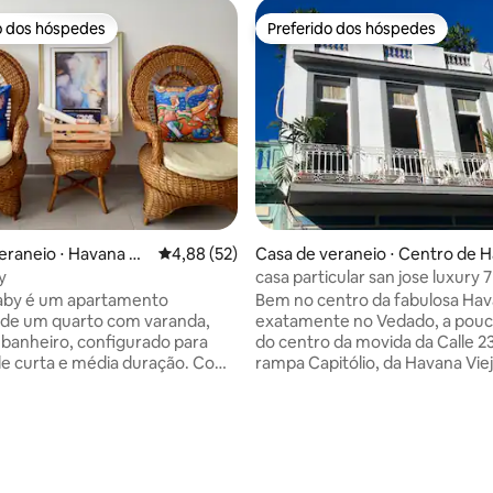
o dos hóspedes
Preferido dos hóspedes
o dos hóspedes
Preferido dos hóspedes
eraneio ⋅ Havana Ve
4,88 de uma avaliação média de 5, 52 avalia
4,88 (52)
Casa de veraneio ⋅ Centro de 
ana
y
casa particular san jose luxury 7 
aby é um apartamento
Bem no centro da fabulosa Hav
 de um quarto com varanda,
exatamente no Vedado, a pouc
 banheiro, configurado para
do centro da movida da Calle 23
de curta e média duração. Com
rampa Capitólio, da Havana Viej
zação privilegiada para
fantástico Malecón, fabulosa e
urísticos no centro histórico de
casa colonial no primeiro andar
ica a 2 minutos a pé do Museu
fantástico e romântico terraço
média de 5, 20 avaliações
Artes e do Museu da Revolução,
Unidade habitacional totalmen
os do Central Park e a 3 minutos
autônoma e silenciosa, aparta
 del Prado. Você também pode
onde você vive dentro da "Hav