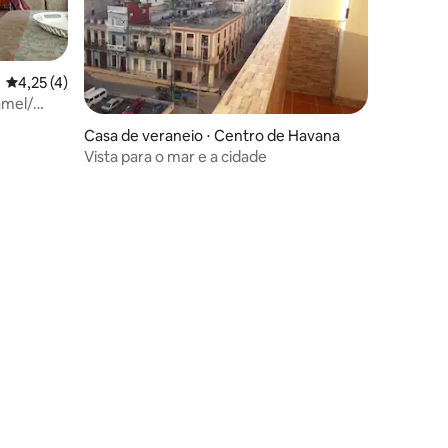
4,25 de uma avaliação média de 5, 4 avaliações
4,25 (4)
amel/
Casa de veraneio ⋅ Centro de Havana
Vista para o mar e a cidade
ções