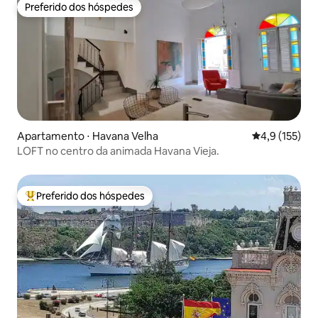
Preferido dos hóspedes
Preferido dos hóspedes
Apartamento ⋅ Havana Velha
4,9 de uma av
4,9 (155)
LOFT no centro da animada Havana Vieja.
Preferido dos hóspedes
Entre os melhores preferidos dos hóspedes