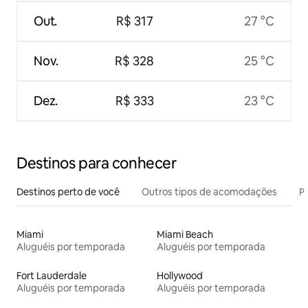
Out.
R$ 317
27 °C
Nov.
R$ 328
25 °C
Dez.
R$ 333
23 °C
Destinos para conhecer
Destinos perto de você
Outros tipos de acomodações
Pr
Miami
Miami Beach
Aluguéis por temporada
Aluguéis por temporada
Fort Lauderdale
Hollywood
Aluguéis por temporada
Aluguéis por temporada