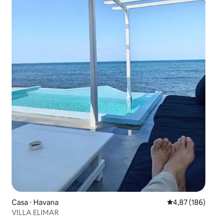
Casa ⋅ Havana
4,87 de uma av
4,87 (186)
VILLA ELIMAR