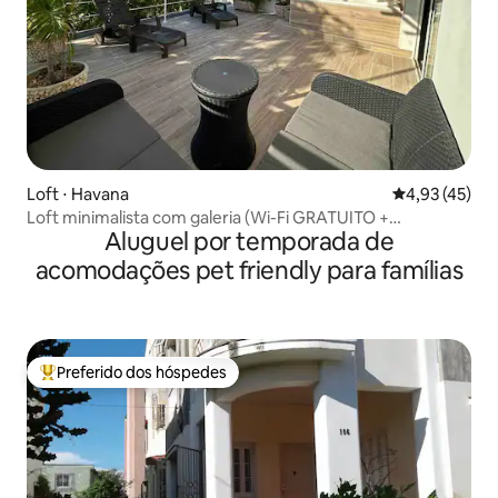
Loft ⋅ Havana
4,93 de uma a
4,93 (45)
Loft minimalista com galeria (Wi-Fi GRATUITO +
Aluguel por temporada de
estacionamento)
acomodações pet friendly para famílias
Preferido dos hóspedes
Entre os melhores preferidos dos hóspedes