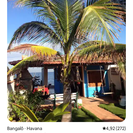
Bangalô ⋅ Havana
4,92 de uma av
4,92 (272)