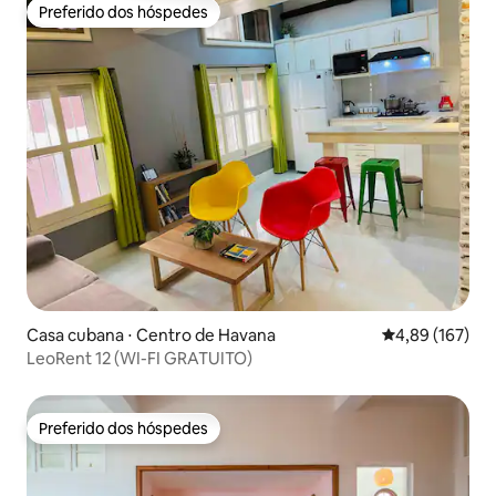
Preferido dos hóspedes
Preferido dos hóspedes
Casa cubana ⋅ Centro de Havana
4,89 de uma av
4,89 (167)
LeoRent 12 (WI-FI GRATUITO)
Preferido dos hóspedes
Preferido dos hóspedes