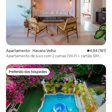
Apartamento ⋅ Havana Velha
4,94 de uma av
4,94 (161)
Apartamento de luxo com 2 camas (Wi-Fi + cartão SIM
incluídos)
Preferido dos hóspedes
Preferido dos hóspedes