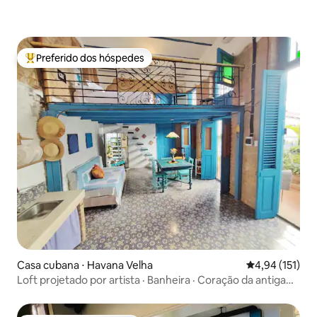
Preferido dos hóspedes
Entre os melhores preferidos dos hóspedes
Casa cubana ⋅ Havana Velha
4,94 de uma av
4,94 (151)
Loft projetado por artista · Banheira · Coração da antiga
Havana