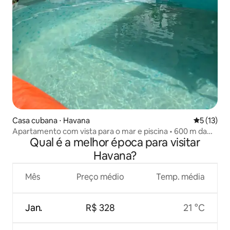
Casa cubana ⋅ Havana
5 de uma a
5 (13)
Apartamento com vista para o mar e piscina • 600 m da
Qual é a melhor época para visitar
praia
Havana?
Mês
Preço médio
Temp. média
Jan.
R$ 328
21 °C