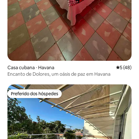
Casa cubana ⋅ Havana
5 de uma a
5 (48)
Encanto de Dolores, um oásis de paz em Havana
Preferido dos hóspedes
Preferido dos hóspedes