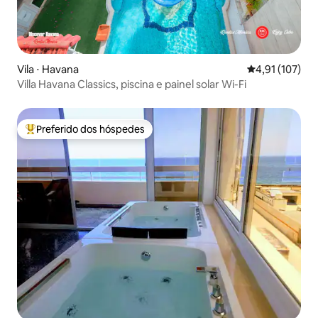
Vila ⋅ Havana
4,91 de uma av
4,91 (107)
Villa Havana Classics, piscina e painel solar Wi-Fi
Preferido dos hóspedes
Entre os melhores preferidos dos hóspedes