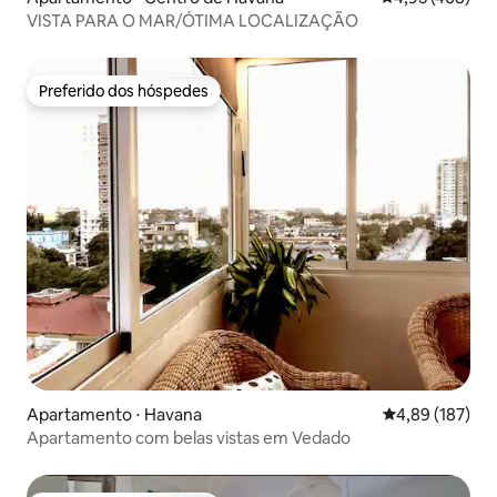
VISTA PARA O MAR/ÓTIMA LOCALIZAÇÃO
Preferido dos hóspedes
Preferido dos hóspedes
Apartamento ⋅ Havana
4,89 de uma av
4,89 (187)
Apartamento com belas vistas em Vedado