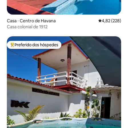
Casa ⋅ Centro de Havana
4,82 de uma av
4,82 (228)
Casa colonial de 1912
Preferido dos hóspedes
Entre os melhores preferidos dos hóspedes