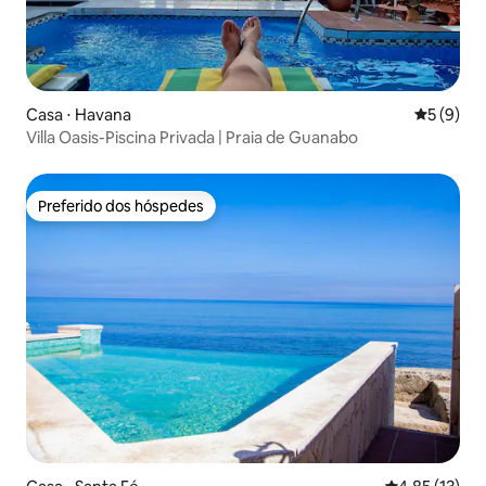
Casa ⋅ Havana
5 de uma 
5 (9)
Villa Oasis-Piscina Privada | Praia de Guanabo
Preferido dos hóspedes
Preferido dos hóspedes