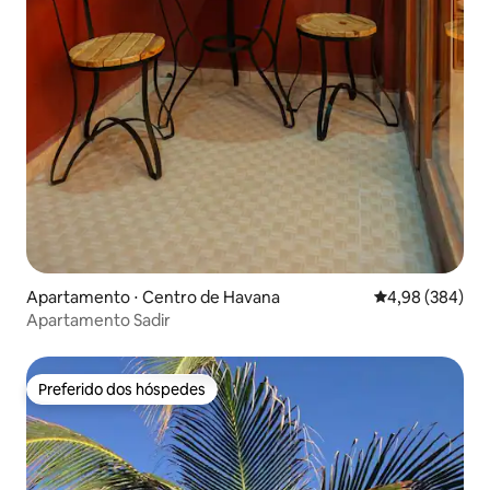
Apartamento ⋅ Centro de Havana
4,98 de uma ava
4,98 (384)
Apartamento Sadir
Preferido dos hóspedes
Preferido dos hóspedes