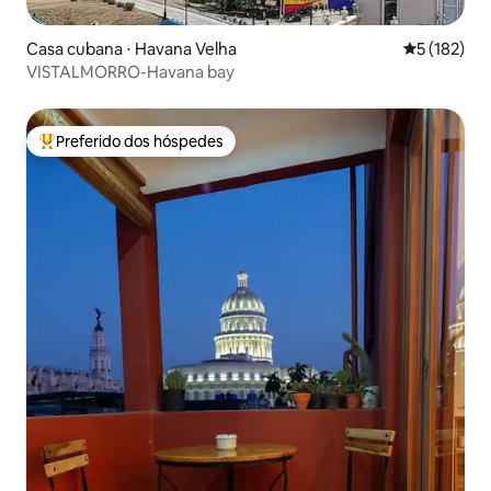
Casa cubana ⋅ Havana Velha
5 de uma av
5 (182)
VISTALMORRO-Havana bay
Preferido dos hóspedes
Entre os melhores preferidos dos hóspedes