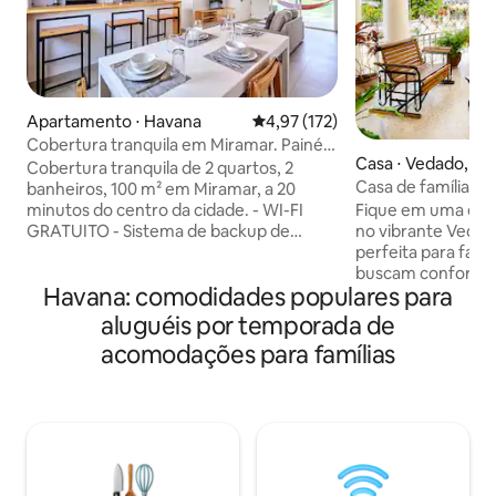
Apartamento ⋅ Havana
4,97 de uma avaliação média de 
4,97 (172)
Cobertura tranquila em Miramar. Painéis
Casa ⋅ Vedado, La
solares e Wi-Fi
Cobertura tranquila de 2 quartos, 2
Casa de família e
banheiros, 100 m² em Miramar, a 20
eletricidade confi
Fique em uma eleg
minutos do centro da cidade. - WI-FI
no vibrante Vedad
GRATUITO - Sistema de backup de
perfeita para famí
energia da bateria solar garante que
buscam conforto e 
você nunca perderá eletricidade
Havana: comodidades populares para
Caminhe até o Malecón, - Hote
durante quedas de energia. - Cozinha
- Restaurantes co
recentemente remodelada e equipada e
aluguéis por temporada de
avaliações - Aquar
varanda com vista para a cidade. - O
acomodações para famílias
Fábrica de Arte e muito
apartamento fica no 3º andar (último) de
de uma varanda es
um prédio familiar. - O prédio não tem
relaxar, socializar
elevador, mas existem apenas 54
duradouras. Perto 
degraus até o apto. Pergunte qualquer
cultura e dos pont
coisa — nós respondemos em até uma
Reserve agora par
hora. Reserve sua estadia em Havana
como um morador 
agora!