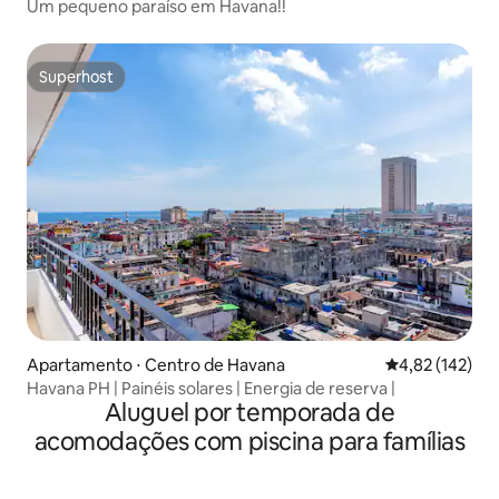
Um pequeno paraíso em Havana!!
Superhost
Superhost
Apartamento ⋅ Centro de Havana
4,82 de uma av
4,82 (142)
Havana PH | Painéis solares | Energia de reserva |
Aluguel por temporada de
acomodações com piscina para famílias