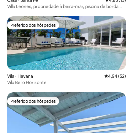
Casa ⋅ Santa Fé
4,85 de uma a
4,85 (13)
Villa Leones, propriedade à beira-mar, piscina de borda
infinita.
Preferido dos hóspedes
Preferido dos hóspedes
Vila ⋅ Havana
4,94 de uma a
4,94 (52)
Vila Bello Horizonte
Preferido dos hóspedes
Preferido dos hóspedes