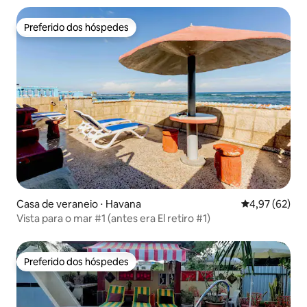
Preferido dos hóspedes
Preferido dos hóspedes
Casa de veraneio ⋅ Havana
4,97 de uma a
4,97 (62)
Vista para o mar #1 (antes era El retiro #1)
Preferido dos hóspedes
Preferido dos hóspedes