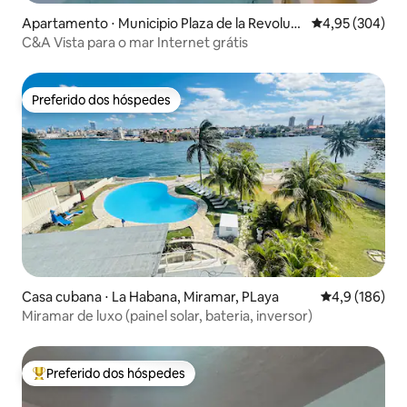
Apartamento ⋅ Municipio Plaza de la Revoluci
4,95 de uma ava
4,95 (304)
ón, reparto Vedado
C&A Vista para o mar Internet grátis
Preferido dos hóspedes
Preferido dos hóspedes
Casa cubana ⋅ La Habana, Miramar, PLaya
4,9 de uma av
4,9 (186)
Miramar de luxo (painel solar, bateria, inversor)
Preferido dos hóspedes
Entre os melhores preferidos dos hóspedes