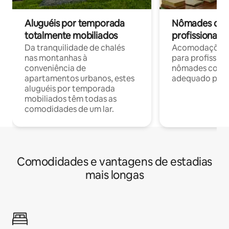
Aluguéis por temporada
Nômades digit
totalmente mobiliados
profissionais 
Da tranquilidade de chalés
Acomodações c
nas montanhas à
para profission
conveniência de
nômades com W
apartamentos urbanos, estes
adequado para 
aluguéis por temporada
mobiliados têm todas as
comodidades de um lar.
Comodidades e vantagens de estadias
mais longas