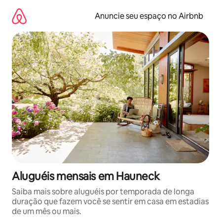
Pular
para
Anuncie seu espaço no Airbnb
o
conteúdo
Aluguéis mensais em Hauneck
Saiba mais sobre aluguéis por temporada de longa
duração que fazem você se sentir em casa em estadias
de um mês ou mais.