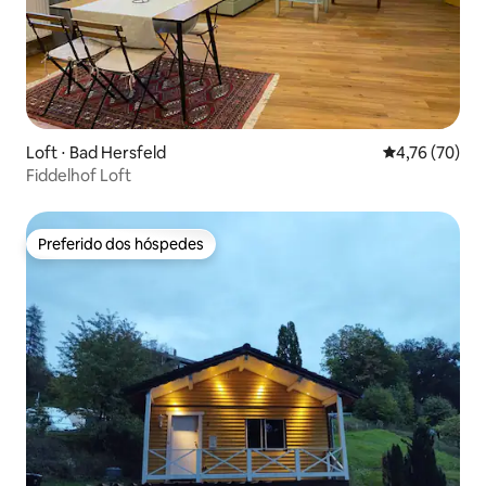
Loft ⋅ Bad Hersfeld
4,76 de uma a
4,76 (70)
Fiddelhof Loft
Preferido dos hóspedes
Preferido dos hóspedes