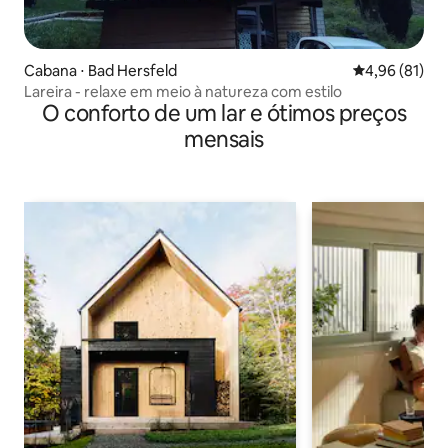
Cabana ⋅ Bad Hersfeld
4,96 de uma a
4,96 (81)
Lareira - relaxe em meio à natureza com estilo
O conforto de um lar e ótimos preços
mensais