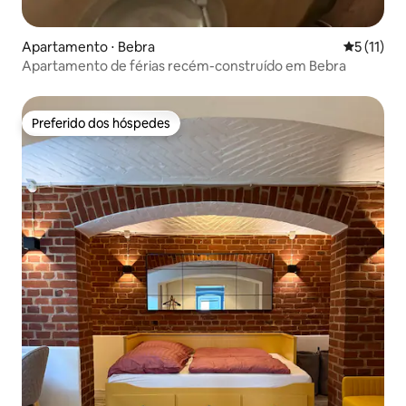
Apartamento ⋅ Bebra
5 de uma a
5 (11)
Apartamento de férias recém-construído em Bebra
Preferido dos hóspedes
Preferido dos hóspedes