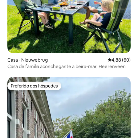
Casa ⋅ Nieuwebrug
4,88 de uma av
4,88 (60)
Casa de família aconchegante à beira-mar, Heerenveen
Preferido dos hóspedes
Preferido dos hóspedes