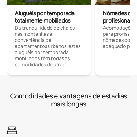
Aluguéis por temporada
Nômades digit
totalmente mobiliados
profissionais 
Da tranquilidade de chalés
Acomodações c
nas montanhas à
para profission
conveniência de
nômades com W
apartamentos urbanos, estes
adequado para 
aluguéis por temporada
mobiliados têm todas as
comodidades de um lar.
Comodidades e vantagens de estadias
mais longas