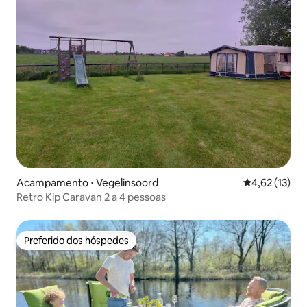
Acampamento ⋅ Vegelinsoord
4,62 de uma a
4,62 (13)
Retro Kip Caravan 2 a 4 pessoas
Preferido dos hóspedes
Preferido dos hóspedes