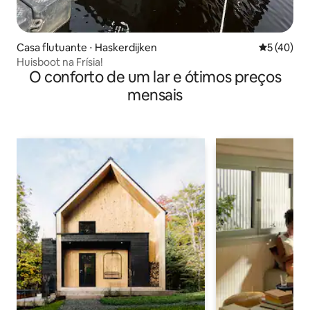
Casa flutuante ⋅ Haskerdijken
5 de uma a
5 (40)
Huisboot na Frísia!
O conforto de um lar e ótimos preços
mensais