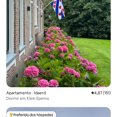
Apartamento ⋅ Idaerd
4,87 de uma av
4,87 (151)
Dormir em Klein Epema
Preferido dos hóspedes