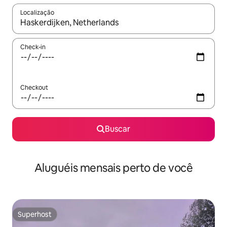
Localização
Quando os resultados estiverem disponíveis, explore-os usando
Check-in
Checkout
Buscar
Aluguéis mensais perto de você
Superhost
Superhost