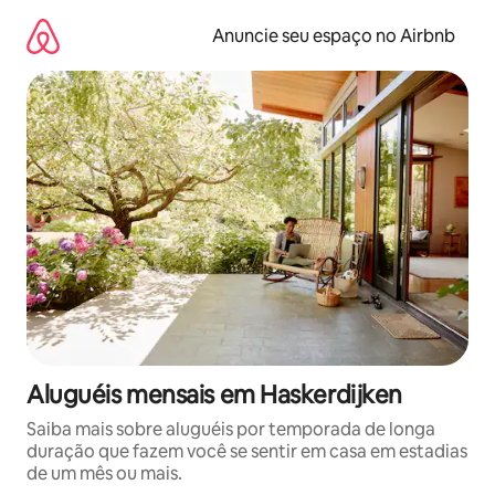
Pular
para
Anuncie seu espaço no Airbnb
o
conteúdo
Aluguéis mensais em Haskerdijken
Saiba mais sobre aluguéis por temporada de longa
duração que fazem você se sentir em casa em estadias
de um mês ou mais.