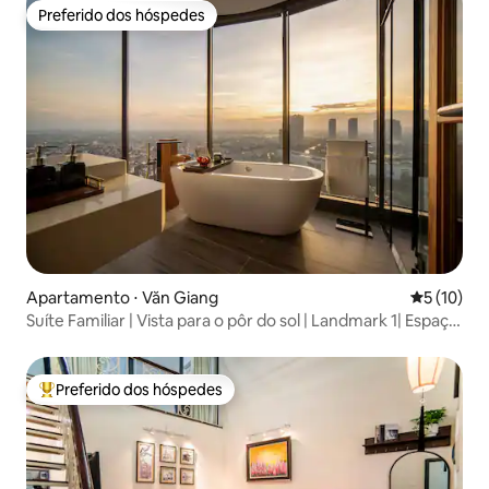
Preferido dos hóspedes
Preferido dos hóspedes
Apartamento ⋅ Văn Giang
5 de uma a
5 (10)
Suíte Familiar | Vista para o pôr do sol | Landmark 1| Espaço
de trabalho
Preferido dos hóspedes
Entre os melhores preferidos dos hóspedes