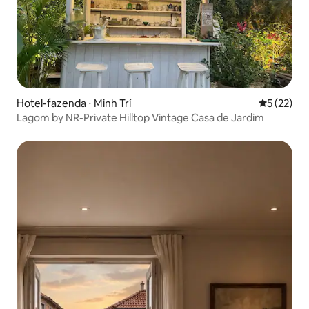
Hotel-fazenda ⋅ Minh Trí
5 de uma a
5 (22)
Lagom by NR-Private Hilltop Vintage Casa de Jardim