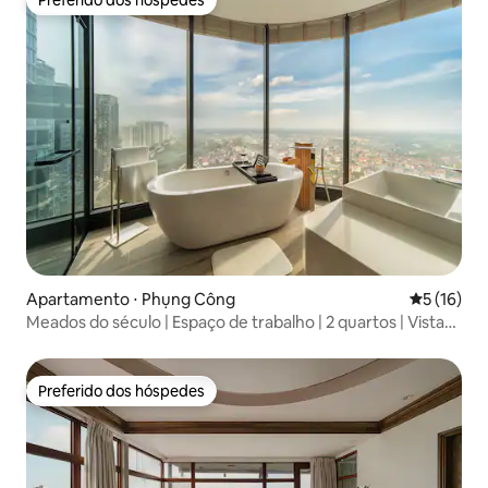
Preferido dos hóspedes
Preferido dos hóspedes
Apartamento ⋅ Phụng Công
5 de uma a
5 (16)
Meados do século | Espaço de trabalho | 2 quartos | Vista
para o pôr do sol
Preferido dos hóspedes
Preferido dos hóspedes