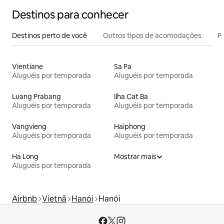
Destinos para conhecer
Destinos perto de você
Outros tipos de acomodações
Pr
Vientiane
Sa Pa
Aluguéis por temporada
Aluguéis por temporada
Luang Prabang
Ilha Cat Ba
Aluguéis por temporada
Aluguéis por temporada
Vangvieng
Haiphong
Aluguéis por temporada
Aluguéis por temporada
Ha Long
Mostrar mais
Aluguéis por temporada
Airbnb
Vietnã
Hanói
Hanói