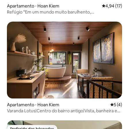
Apartamento ⋅ Hoan Kiem
4,94 de uma a
4,94 (17)
Refúgio “Em um mundo muito barulhento,
compartilhamos o silêncio”.
Apartamento ⋅ Hoan Kiem
5 de uma 
5 (4)
Varanda Lotus|Centro do bairro antigo|Vista, banheira e
cozinha