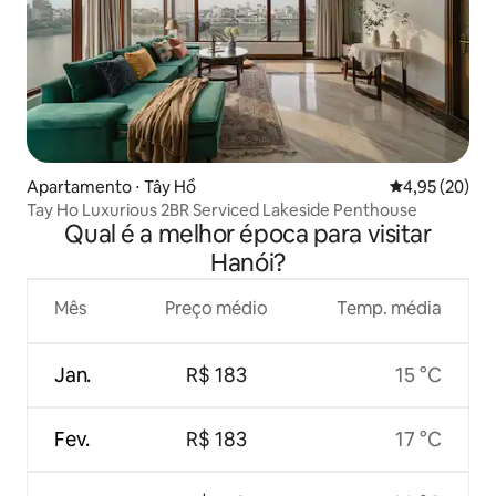
Apartamento ⋅ Tây Hồ
4,95 de uma a
4,95 (20)
Tay Ho Luxurious 2BR Serviced Lakeside Penthouse
Qual é a melhor época para visitar
Hanói?
Mês
Preço médio
Temp. média
Jan.
R$ 183
15 °C
Fev.
R$ 183
17 °C