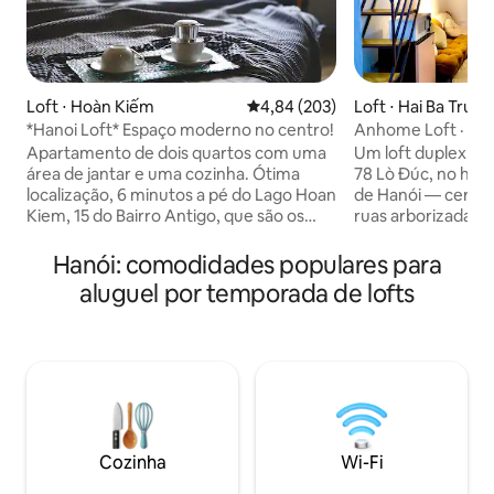
Loft ⋅ Hoàn Kiếm
4,84 de uma avaliação média de 
4,84 (203)
Loft ⋅ Hai Ba Trung
*Hanoi Loft* Espaço moderno no centro!
Anhome Loft · Che
min do bairro anti
Apartamento de dois quartos com uma
Um loft duplex tr
área de jantar e uma cozinha. Ótima
78 Lò Đúc, no hist
localização, 6 minutos a pé do Lago Hoan
de Hanói — cercado
Kiem, 15 do Bairro Antigo, que são os
ruas arborizadas.
pontos mais quentes para a vida noturna
de carro ou Grab 
e turismo! Piso superior (8º). Acessível
e o Bairro Antigo. Quatro vantagens
Hanói: comodidades populares para
ao terraço. O elevador está disponível.
incluídas gratuita
aluguel por temporada de lofts
Vista para as ruas. Outlets de estilo
ilimitada no terraç
europeu seguro. Lavadora, secadora e
fechadura intelige
máquina de lavar louça disponíveis no
do aeroporto para 
interior! Este quarto limpo e muito
ou mais e café d
confortável na área de Hoankiem tem
instantâneo self-service. Wi
vistas espetaculares do centro da
velocidade, projet
cidade. Localização de alto nível,
no mezanino. Feito
conveniência com elevadores. Obrigado
nômades e viajant
Cozinha
Wi-Fi
por dar uma olhada.