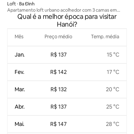
Loft ⋅ Ba Đình
Apartamento loft urbano acolhedor com 3 camas em
Qual é a melhor época para visitar
localização central
Hanói?
Mês
Preço médio
Temp. média
Jan.
R$ 137
15 °C
Fev.
R$ 142
17 °C
Mar.
R$ 132
20 °C
Abr.
R$ 137
25 °C
Mai.
R$ 147
28 °C