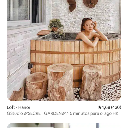
Loft ⋅ Hanói
4,68 de uma av
4,68 (430)
GStudio 🌿SECRET GARDEN🌿⭐️ 5 minutos para o lago HK