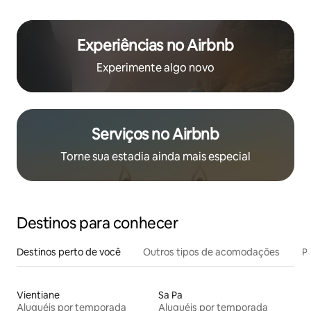
Experiências no Airbnb
Experimente algo novo
Serviços no Airbnb
Torne sua estadia ainda mais especial
Destinos para conhecer
Destinos perto de você
Outros tipos de acomodações
Pr
Vientiane
Sa Pa
Aluguéis por temporada
Aluguéis por temporada