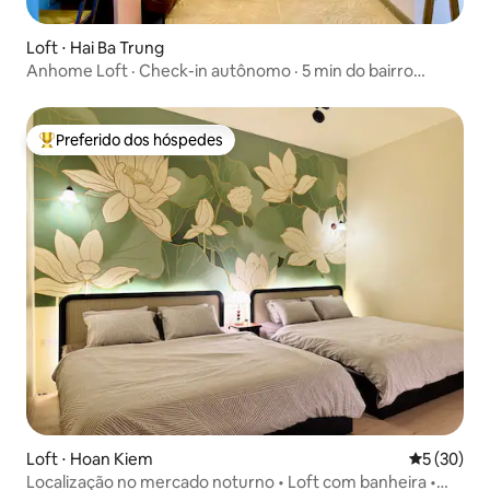
Loft ⋅ Hai Ba Trung
Anhome Loft · Check-in autônomo · 5 min do bairro
antigo
Preferido dos hóspedes
Entre os melhores preferidos dos hóspedes
Loft ⋅ Hoan Kiem
5 de uma a
5 (30)
Localização no mercado noturno • Loft com banheira •