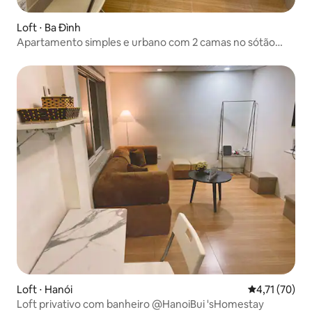
Loft ⋅ Ba Đình
Apartamento simples e urbano com 2 camas no sótão
perto do centro da cidade
Loft ⋅ Hanói
4,71 de uma a
4,71 (70)
Loft privativo com banheiro @HanoiBui 'sHomestay