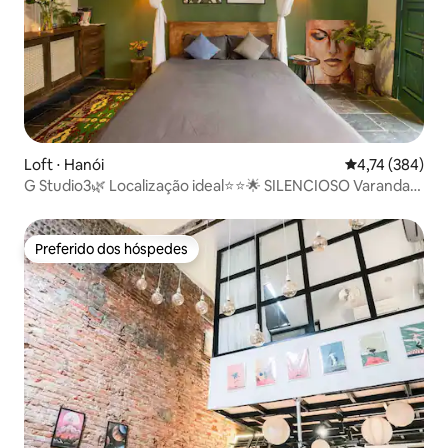
Loft ⋅ Hanói
4,74 de uma av
4,74 (384)
G Studio3🌿 Localização ideal⭐️⭐️🌟 SILENCIOSO Varanda
elegante
Preferido dos hóspedes
Preferido dos hóspedes