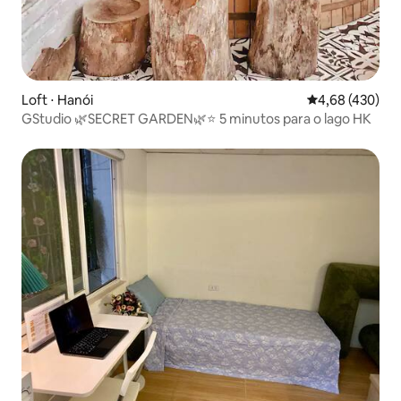
Loft ⋅ Hanói
4,68 de uma av
4,68 (430)
GStudio 🌿SECRET GARDEN🌿⭐️ 5 minutos para o lago HK