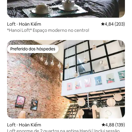
Loft ⋅ Hoàn Kiếm
4,84 de uma ava
4,84 (203)
*Hanoi Loft* Espaço moderno no centro!
Preferido dos hóspedes
Preferido dos hóspedes
Loft ⋅ Hoàn Kiếm
4,88 de uma av
4,88 (139)
Loft enorme de 2 quartos na antiga Hanói | Inclui sessão