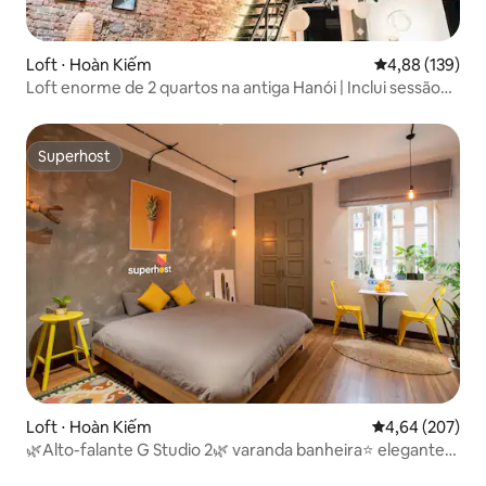
Loft ⋅ Hoàn Kiếm
4,88 de uma av
4,88 (139)
Loft enorme de 2 quartos na antiga Hanói | Inclui sessão
de ioga
Superhost
Superhost
Loft ⋅ Hoàn Kiếm
4,64 de uma ava
4,64 (207)
🌿Alto-falante G Studio 2🌿 varanda banheira⭐️ elegante⭐️
Hoan