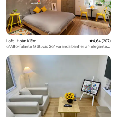
Loft ⋅ Hoàn Kiếm
4,64 de uma ava
4,64 (207)
🌿Alto-falante G Studio 2🌿 varanda banheira⭐️ elegante⭐️
Hoan