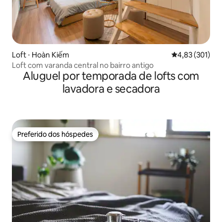
Loft ⋅ Hoàn Kiếm
4,83 de uma av
4,83 (301)
Loft com varanda central no bairro antigo
Aluguel por temporada de lofts com
lavadora e secadora
Preferido dos hóspedes
Preferido dos hóspedes