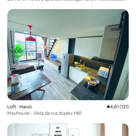
de ioga
Loft ⋅ Hanói
4,61 de uma av
4,61 (121)
MayHouse - Vista da rua duplex HB1