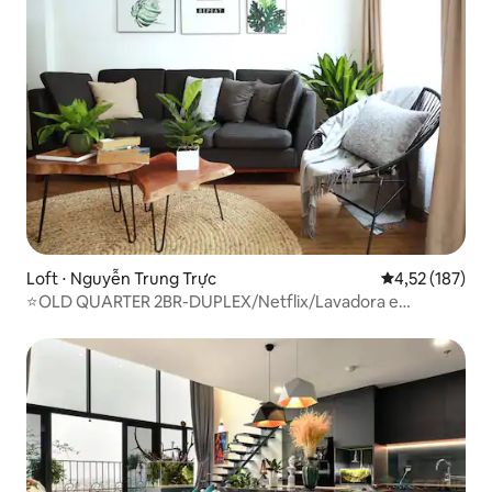
Loft ⋅ Nguyễn Trung Trực
4,52 de uma av
4,52 (187)
⭐️OLD QUARTER 2BR-DUPLEX/Netflix/Lavadora e
Secadora⭐️