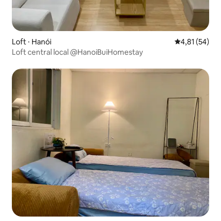
Loft ⋅ Hanói
4,81 de uma a
4,81 (54)
Loft central local @HanoiBuiHomestay