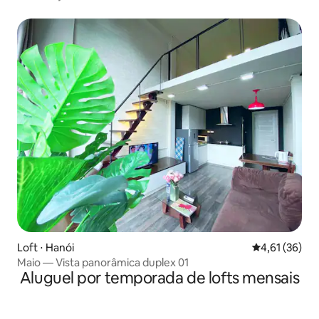
Armário • Máx. 6 pessoas
Loft ⋅ Hanói
4,61 de uma a
4,61 (36)
Maio — Vista panorâmica duplex 01
Aluguel por temporada de lofts mensais