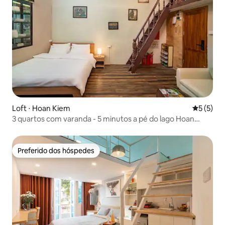
Loft ⋅ Hoan Kiem
5 de uma 
5 (5)
3 quartos com varanda - 5 minutos a pé do lago Hoan
Kiem - Old Quarter
Preferido dos hóspedes
Preferido dos hóspedes