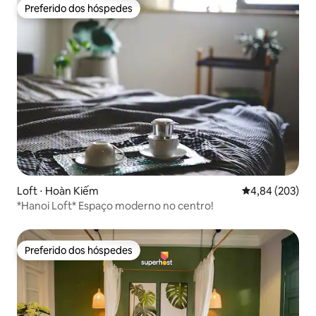
Preferido dos hóspedes
Preferido dos hóspedes
Loft ⋅ Hoàn Kiếm
4,84 de uma ava
4,84 (203)
*Hanoi Loft* Espaço moderno no centro!
Preferido dos hóspedes
Preferido dos hóspedes