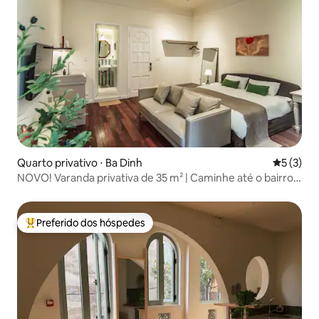
Quarto privativo ⋅ Ba Dinh
5 de uma 
5 (3)
NOVO! Varanda privativa de 35 m² | Caminhe até o bairro
antigo | 101
Preferido dos hóspedes
Entre os melhores preferidos dos hóspedes