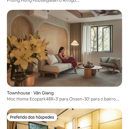
Phung Hung House@Bairro Antigo
@Trainstreet@Grupo8pax
Townhouse ⋅ Văn Giang
Moc Home Ecopark4BR•3' para Onsen•30' para o bairro
antigo
Preferido dos hóspedes
Preferido dos hóspedes