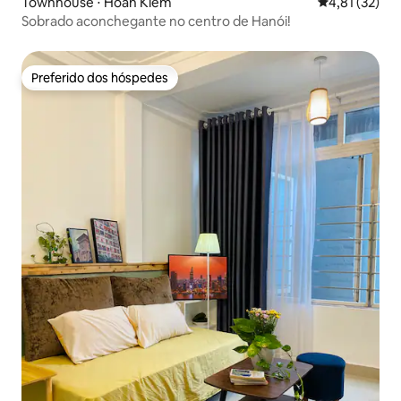
Townhouse ⋅ Hoàn Kiếm
4,81 de uma a
4,81 (32)
Sobrado aconchegante no centro de Hanói!
Preferido dos hóspedes
Preferido dos hóspedes