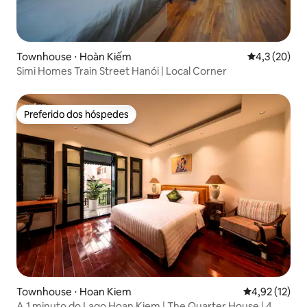
Townhouse ⋅ Hoàn Kiếm
4,3 de uma a
4,3 (20)
Simi Homes Train Street Hanói | Local Corner
Preferido dos hóspedes
Preferido dos hóspedes
Townhouse ⋅ Hoan Kiem
4,92 de uma a
4,92 (12)
A 1 minuto do Lago Hoan Kiem | The Quarter House | 4