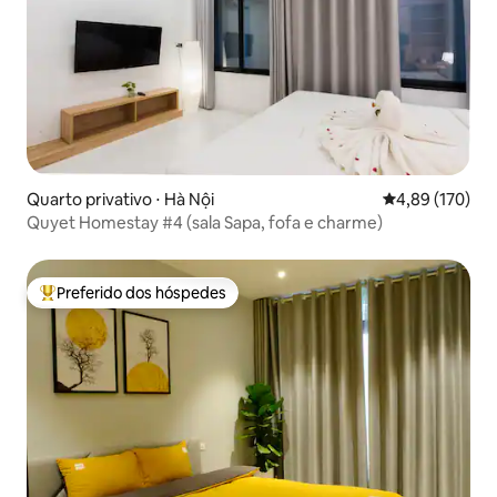
Quarto privativo ⋅ Hà Nội
4,89 de uma av
4,89 (170)
Quyet Homestay #4 (sala Sapa, fofa e charme)
Preferido dos hóspedes
Entre os melhores preferidos dos hóspedes