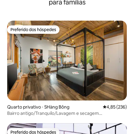
para famílias
Preferido dos hóspedes
Preferido dos hóspedes
Quarto privativo ⋅ SHàng Bông
4,85 de uma av
4,85 (236)
Bairro antigo/Tranquilo/Lavagem e secagem
gratuitas/Internet rápida
Preferido dos hóspedes