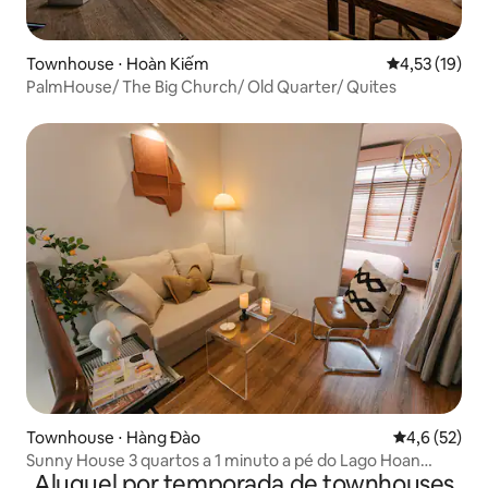
Townhouse ⋅ Hoàn Kiếm
4,53 de uma a
4,53 (19)
PalmHouse/ The Big Church/ Old Quarter/ Quites
Townhouse ⋅ Hàng Đào
4,6 de uma a
4,6 (52)
Sunny House 3 quartos a 1 minuto a pé do Lago Hoan
Aluguel por temporada de townhouses
Kiem