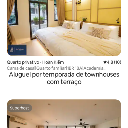
Quarto privativo ⋅ Hoàn Kiếm
4,8 de uma a
4,8 (10)
Cama de casal|Quarto familiar|1BR 1BA|Academia
Aluguel por temporada de townhouses
privada|HNOldQuater
com terraço
Superhost
Superhost