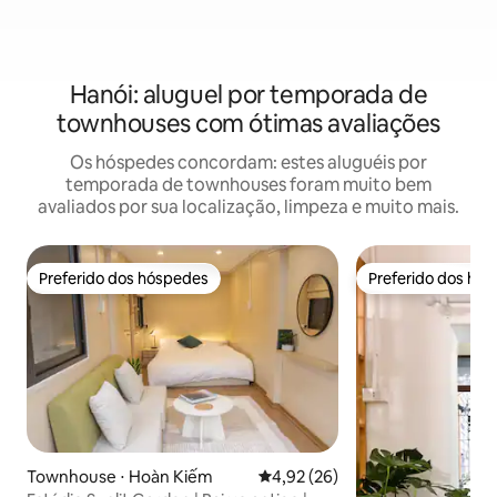
Hanói: aluguel por temporada de
townhouses com ótimas avaliações
Os hóspedes concordam: estes aluguéis por
temporada de townhouses foram muito bem
avaliados por sua localização, limpeza e muito mais.
Preferido dos hóspedes
Preferido dos hó
Preferido dos hóspedes
Preferido dos hó
Townhouse ⋅ Hoàn Kiếm
4,92 de uma avaliação média de
4,92 (26)