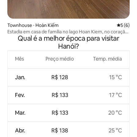
Townhouse ⋅ Hoàn Kiếm
5 de uma 
5 (6)
Estadia em casa de família no lago Hoan Kiem, no coração
Qual é a melhor época para visitar
de Hanói
Hanói?
Mês
Preço médio
Temp. média
Jan.
R$ 128
15 °C
Fev.
R$ 133
17 °C
Mar.
R$ 133
20 °C
Abr.
R$ 138
25 °C