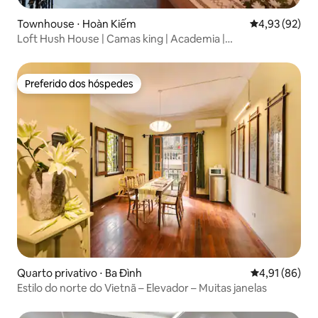
Townhouse ⋅ Hoàn Kiếm
4,93 de uma a
4,93 (92)
Loft Hush House | Camas king | Academia |
Armazenamento gratuito
Preferido dos hóspedes
Preferido dos hóspedes
Quarto privativo ⋅ Ba Đình
4,91 de uma a
4,91 (86)
Estilo do norte do Vietnã – Elevador – Muitas janelas