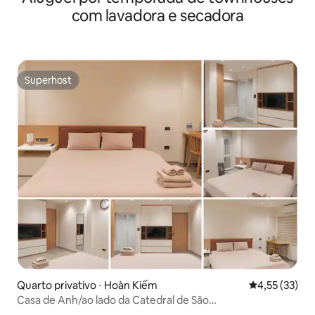
com lavadora e secadora
Superhost
Superhost
Quarto privativo ⋅ Hoàn Kiếm
4,55 de uma a
4,55 (33)
Casa de Anh/ao lado da Catedral de São
José/ELEVADOR/R3