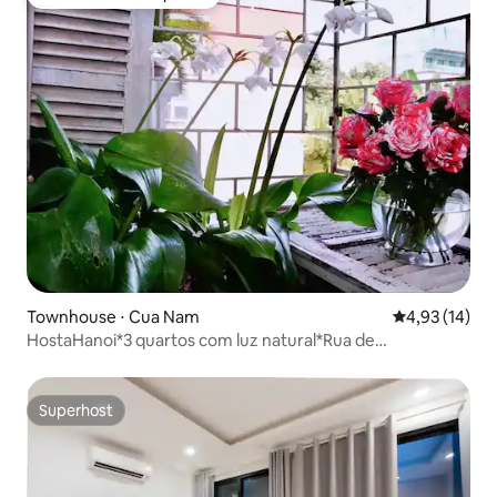
Preferido dos hóspedes
Townhouse ⋅ Cua Nam
4,93 de uma a
4,93 (14)
HostaHanoi*3 quartos com luz natural*Rua de
pedestres*Varanda
Superhost
Superhost