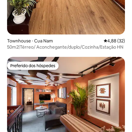
Townhouse ⋅ Cua Nam
4,88 de uma a
4,88 (32)
50m2|Térreo/ Aconchegante/duplo/Cozinha/Estação HN
Preferido dos hóspedes
Preferido dos hóspedes