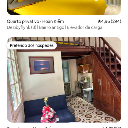
Quarto privativo ⋅ Hoàn Kiếm
4,96 de uma ava
4,96 (294)
Dezibyflynk (3) | Bairro antigo | Elevador de carga
Preferido dos hóspedes
Preferido dos hóspedes