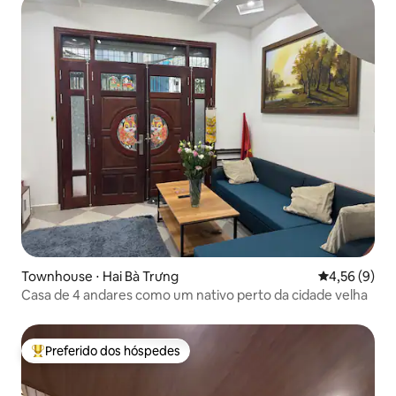
Townhouse ⋅ Hai Bà Trưng
4,56 de uma 
4,56 (9)
Casa de 4 andares como um nativo perto da cidade velha
Preferido dos hóspedes
Entre os melhores preferidos dos hóspedes