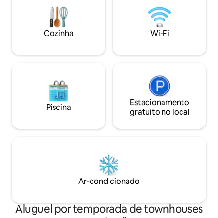
atmosfera fresca e rela
passos do Lago H
você a experiment
um edifício local -
Cozinha
Wi-Fi
protegido 24 horas 
semana.
Estacionamento
Piscina
gratuito no local
Ar-condicionado
Aluguel por temporada de townhouses