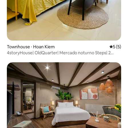
Townhouse ⋅ Hoan Kiem
5 de uma 
5 (5)
4storyHouse| OldQuarter| Mercado noturno Steps| 2
quartos + 1