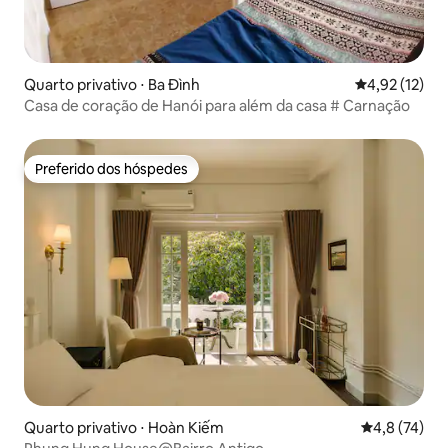
Quarto privativo ⋅ Ba Đình
4,92 de uma a
4,92 (12)
Casa de coração de Hanói para além da casa # Carnação
Preferido dos hóspedes
Preferido dos hóspedes
Quarto privativo ⋅ Hoàn Kiếm
4,8 de uma a
4,8 (74)