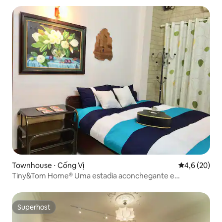
Townhouse ⋅ Cống Vị
4,6 de uma a
4,6 (20)
Tiny&Tom Home® Uma estadia aconchegante e
encantadora
Superhost
Superhost