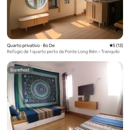
Quarto privativo ⋅ Bo De
5 de uma a
5 (13)
Refúgio de 1 quarto perto da Ponte Long Biên • Tranquilo
Superhost
Superhost