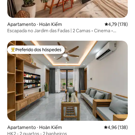
Apartamento ⋅ Hoàn Kiếm
4,79 de uma av
4,79 (178)
Escapada no Jardim das Fadas | 2 Camas • Cinema •
Varanda Aconchegante
Preferido dos hóspedes
Entre os melhores preferidos dos hóspedes
Apartamento ⋅ Hoàn Kiếm
4,96 de uma av
4,96 (138)
HK2 - 2 quartos - 2 banheiros