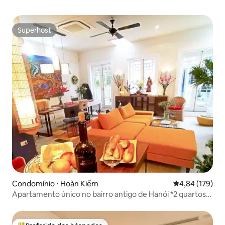
Superhost
Superhost
Condomínio ⋅ Hoàn Kiếm
4,84 de uma av
4,84 (179)
Apartamento único no bairro antigo de Hanói *2 quartos*2
varandas*2 banheiros*