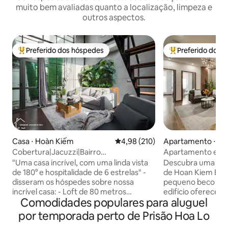
muito bem avaliadas quanto a localização, limpeza e
outros aspectos.
Preferido dos hóspedes
Preferido dos 
Entre os melhores preferidos dos hóspedes
Entre os melhore
Casa ⋅ Hoàn Kiếm
4,98 de uma avaliação média de 
4,98 (210)
Apartamento ⋅ Ho
Cobertura|Jacuzzi|Bairro
Apartamento estilo 
antigo|Cozinha|TV Netflix
antigo | Elevador |
"Uma casa incrível, com uma linda vista
Descubra uma joia 
de 180° e hospitalidade de 6 estrelas" -
de Hoan Kiem Escondido em um
disseram os hóspedes sobre nossa
pequeno beco em 
incrível casa: - Loft de 80 metros
edifício oferece u
Comodidades populares para aluguel
quadrados (cobertura - vista
em Hanói, a pouco
panorâmica) - Banheira de
vibrante da cidade
por temporada perto de Prisão Hoa Lo
hidromassagem - Lavadora e secadora
fácil a pontos tur