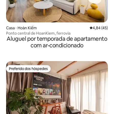
Casa ⋅ Hoàn Kiếm
4,84 de uma a
4,84 (45)
Ponto central de HoanKiem, ferrovia
Aluguel por temporada de apartamento
com ar-condicionado
Preferido dos hóspedes
Preferido dos hóspedes