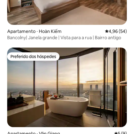
Apartamento ⋅ Hoàn Kiếm
4,96 de uma a
4,96 (54)
Bancolny| Janela grande | Vista para a rua | Bairro antigo
Preferido dos hóspedes
Preferido dos hóspedes
Apartamento ⋅ Văn Giang
5 de uma 
5 (9)