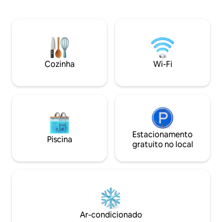
gratuitas - Cozinha totalmente equipada
em um bairro anim
- Área de guarda de bagagem gratuita -
personalidade. - A
Água grátis (na área compartilhada) - 15
Cozinha totalment
minutos a pé do centro da cidade - 10
equipada - Netflix
minutos a pé da estação de trem e do
secadora gratuitas
ônibus de traslado do aeroporto - Bairro
do bairro antigo -
tranquilo e seguro - Lista de comida
Estação Ferroviári
Cozinha
Wi-Fi
gratuita e recomendação de passeio -
minutos a pé do m
Traslado do aeroporto (com taxa) -
Restaurantes, ban
Cartão SIM para venda
proximidades - Ca
Estacionamento
Piscina
gratuito no local
Ar-condicionado