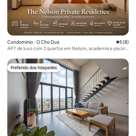
Condomínio ⋅ O Cho Dua
5 de uma 
5 (8)
APT de luxo com 2 quartos em Nelson, academia e piscina
de borda infinita gratuita
Preferido dos hóspedes
Preferido dos hóspedes