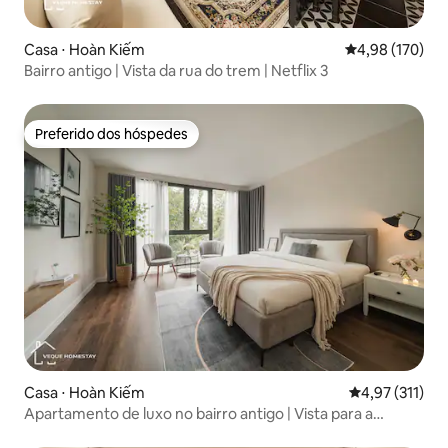
Casa ⋅ Hoàn Kiếm
4,98 de uma av
4,98 (170)
Bairro antigo | Vista da rua do trem | Netflix 3
Preferido dos hóspedes
Preferido dos hóspedes
Casa ⋅ Hoàn Kiếm
4,97 de uma av
4,97 (311)
Apartamento de luxo no bairro antigo | Vista para a
ferrovia | Elevador 4