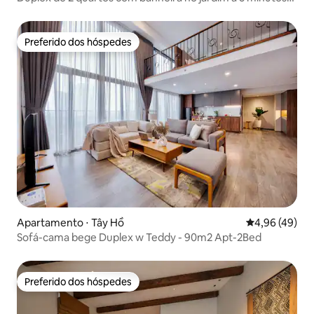
do Lago Hoan Kiem
Preferido dos hóspedes
Preferido dos hóspedes
Apartamento ⋅ Tây Hồ
4,96 de uma a
4,96 (49)
Sofá-cama bege Duplex w Teddy - 90m2 Apt-2Bed
Preferido dos hóspedes
Preferido dos hóspedes