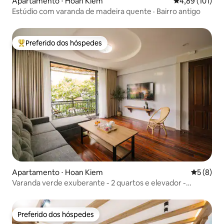
Apartamento ⋅ Hoàn Kiếm
4,89 de uma av
4,89 (101)
Estúdio com varanda de madeira quente · Bairro antigo
Preferido dos hóspedes
Entre os melhores preferidos dos hóspedes
Apartamento ⋅ Hoan Kiem
5 de uma 
5 (8)
Varanda verde exuberante - 2 quartos e elevador -
Centro do bairro antigo de Hanói
Preferido dos hóspedes
Preferido dos hóspedes