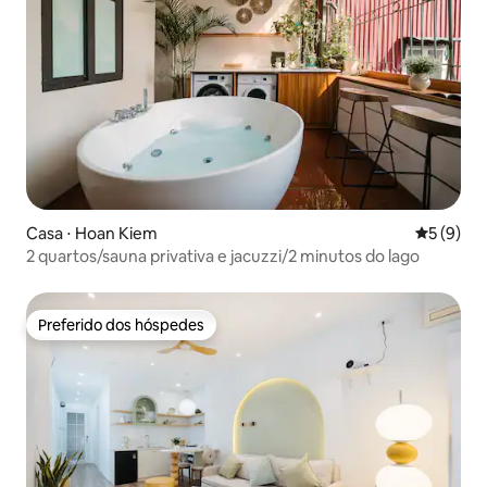
Casa ⋅ Hoan Kiem
5 de uma 
5 (9)
2 quartos/sauna privativa e jacuzzi/2 minutos do lago
Preferido dos hóspedes
Preferido dos hóspedes