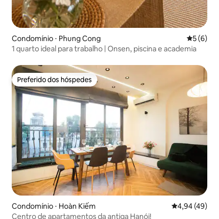
Condomínio ⋅ Phung Cong
5 de uma 
5 (6)
1 quarto ideal para trabalho | Onsen, piscina e academia
Preferido dos hóspedes
Preferido dos hóspedes
Condomínio ⋅ Hoàn Kiếm
4,94 de uma a
4,94 (49)
Centro de apartamentos da antiga Hanói!