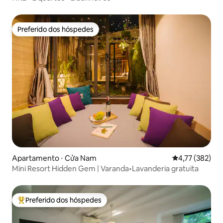
Preferido dos hóspedes
Preferido dos hóspedes
Apartamento ⋅ Cửa Nam
4,77 de uma av
4,77 (382)
Mini Resort Hidden Gem | Varanda•Lavanderia gratuita
Preferido dos hóspedes
Entre os melhores preferidos dos hóspedes