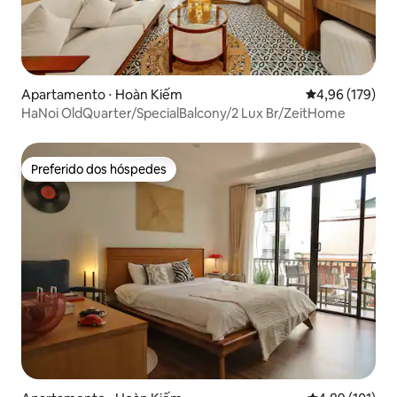
Apartamento ⋅ Hoàn Kiếm
4,96 de uma av
4,96 (179)
HaNoi OldQuarter/SpecialBalcony/2 Lux Br/ZeitHome
Preferido dos hóspedes
Preferido dos hóspedes