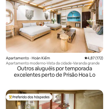
Apartamento ⋅ Hoàn Kiếm
4,87 de uma av
4,87 (172)
Apartamento moderno-Vista da cidade-Varanda grande
Outros aluguéis por temporada
excelentes perto de Prisão Hoa Lo
Preferido dos hóspedes
Entre os melhores preferidos dos hóspedes