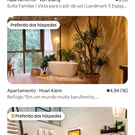
Suíte Familiar | Vista para o pôr do sol | Landmark 1| Espaço
de trabalho
Preferido dos hóspedes
Preferido dos hóspedes
Apartamento ⋅ Hoan Kiem
4,94 de uma a
4,94 (16)
Refúgio “Em um mundo muito barulhento,
compartilhamos o silêncio”.
Preferido dos hóspedes
Entre os melhores preferidos dos hóspedes