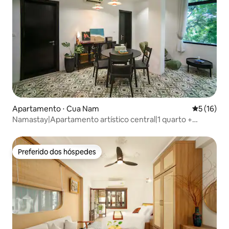
Apartamento ⋅ Cua Nam
5 de uma a
5 (16)
Namastay|Apartamento artístico central|1 quarto +
beliche
Preferido dos hóspedes
Preferido dos hóspedes