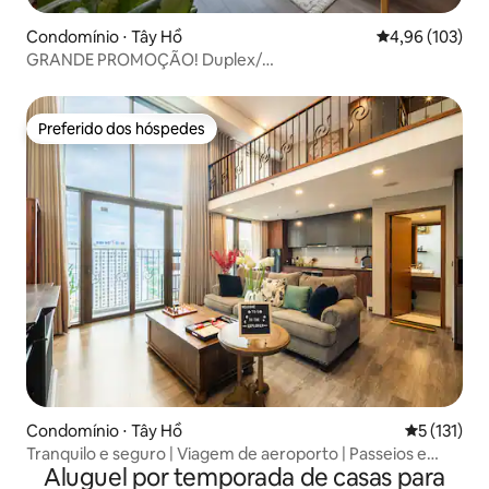
Condomínio ⋅ Tây Hồ
4,96 de uma av
4,96 (103)
GRANDE PROMOÇÃO! Duplex/
PentStudio/Banheira/Netflix
Preferido dos hóspedes
Preferido dos hóspedes
Condomínio ⋅ Tây Hồ
5 de uma av
5 (131)
Tranquilo e seguro | Viagem de aeroporto | Passeios e
Aluguel por temporada de casas para
serviços