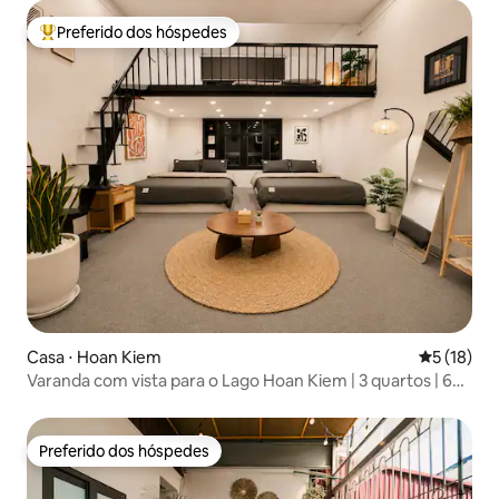
Preferido dos hóspedes
Entre os melhores preferidos dos hóspedes
Casa ⋅ Hoan Kiem
5 de uma a
5 (18)
Varanda com vista para o Lago Hoan Kiem | 3 quartos | 6
pessoas | 20% de desconto
Preferido dos hóspedes
Preferido dos hóspedes