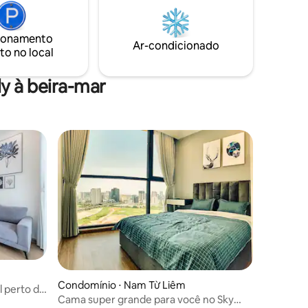
 JW
caminhada e uma academia totalmente
nutos do
equipada. A região é animada, mas
de táxi.
tranquila, perfeita para viajantes a
ionamento
Ar-condicionado
trabalho e a lazer.
to no local
y à beira-mar
Condomínio ⋅ Nam Từ Liêm
 perto de
Cama super grande para você no Sky