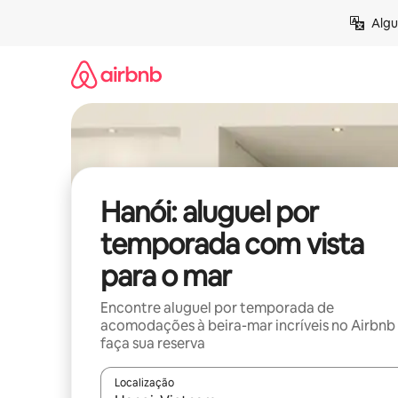
Pular
Algu
para
o
conteúdo
Hanói: aluguel por
temporada com vista
para o mar
Encontre aluguel por temporada de
acomodações à beira-mar incríveis no Airbnb
faça sua reserva
Localização