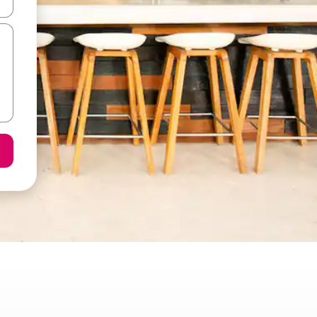
ore-os usando as seta para cima e para baixo do teclado ou tocando e