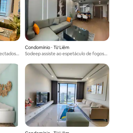
Condomínio ⋅ Từ Liêm
ectados
Sodeep assiste ao espetáculo de fogos
de artifício Diamond Matrix One em
Hanói.