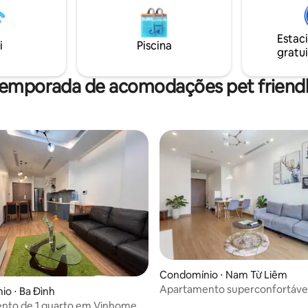
vel é o mar artificial do lago de
National Conference Center &
check-in de areia branca
Marriott Hotel, a apenas 30 mi
da dourada é extremamente
Aeroporto Internacional Noi Bai 
Estac
i
Piscina
gratui
temporada de acomodações pet friendl
Condomínio ⋅ Nam Từ Liêm
Apartamento superconfortável
o ⋅ Ba Đình
KeangNam, Hanói
nto de 1 quarto em Vinhomes