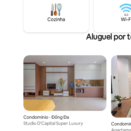
toalhas, com xampu de gel de banho,
indispensá
secador de cabelo, ferro de passar É um
6,1 ha, o 
prazer trazer luxo, apartamentos
ensolara
privados, segurança e uma sensação
Cozinha
Wi-F
luxuoso.
aconchegante, totalmente mobiliada
para você. Bao An Residence
Aluguel por 
Condomínio ⋅ Đống Đa
Studio D'Capital Super Luxury
Condomíni
Apartame