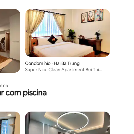
Lake Apartment Hanoi
Condomínio ⋅ Hai Bà Trưng
Super Nice Clean Apartment Bui Thi
Xuan Street.
etnã
r com piscina