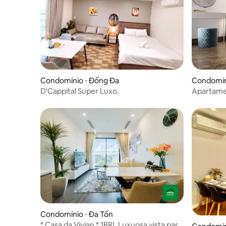
Condomínio ⋅ Đống Đa
Condomíni
D'Cappital Super Luxo.
Apartame
serviço
Condomínio ⋅ Đa Tốn
* Casa da Vivian * 1BRL Luxuosa vista para