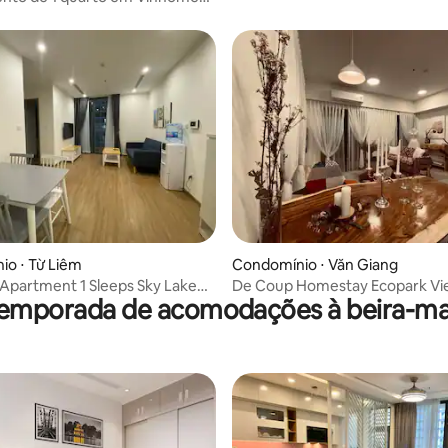
s.
o ⋅ Từ Liêm
Condomínio ⋅ Văn Giang
Apartment 1 Sleeps Sky Lake
De Coup Homestay Ecopark Vi
temporada de acomodações à beira-ma
g.