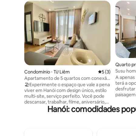
Quarto pr
Susu hom
Condomínio ⋅ Từ Liêm
5 de uma avaliação
5 (3)
Beach Cit
A apenas 
Apartamento de 5 quartos com conexão
terá a op
Sky Lake
🏖Experimente o espaço que vale a pena
desfrutar
viver em Hanói com design único, estilo
paisagem,
multi-site, serviço perfeito. Você pode
complexos
descansar, trabalhar, filme, aniversário,
Vinuni: lo
Hanói: comodidades popu
festa,… - Check-in/out automaticamente
ao ar livr
- Varanda aberta, bela vista - Instalações
estacion
residenciais podem ser usadas:
tênis, bas
academia, natação,... - Instalações
Playgroun
completas Claro, não há escassez de
- 10 pisci