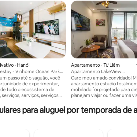
ivativo ⋅ Hanói
Apartamento ⋅ Từ Liêm
estay - Vinhome Ocean Park
Apartamento LakeView
 média de 5, 3 avaliações
y
@VinhomesGreenBay @ Hanói
um passo até o saguão, você
Caro meu amado convidado! 
ortunidade de experimentar,
apartamento estúdio totalmen
 de todo o ecossistema de
mobiliado foi projetado para cl
 serviços, serviços, serviços
planejam viajar ou fazer uma v
, como: - BBQ Park - Escola
negócios em Hanói. ❤️ Um lugar
cal de check-in ideal - Academia
para casais, amigos e familiares
lares para aluguel por temporada de
e gratuita - Garagem de
ou terem uma viagem ❤de negó
amento moderna - Quadras de
Vinhomes green Bay é a combi
quete, bola de transferência.
luxo e espaço de estar de alta 
d para crianças. - Promenade...
muitas utilidades, onde você p
nas internas e externas... E
desfrutar ao máximo. Fica em f