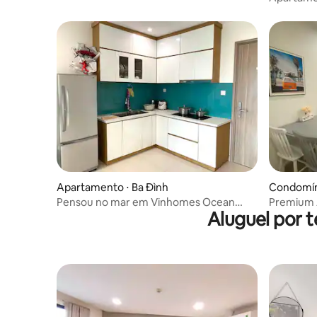
Metropoli
Apartamento ⋅ Ba Đình
Condomíni
Pensou no mar em Vinhomes Ocean
Premium 
Aluguel por 
Park 1 Sleep Beautiful
Pham Hun