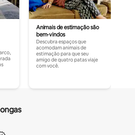
Animais de estimação são
bem-vindos
Descubra espaços que
acomodam animais de
arco,
estimação para que seu
orada
amigo de quatro patas viaje
os
com você.
longas