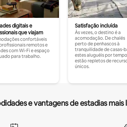
des digitais e
Satisfação incluída
ssionais que viajam
Às vezes, o destino é a
acomodação. De chalés
odações confortáveis
perto de penhascos à
profissionais remotos e
tranquilidade de casas-b
des com Wi-Fi e espaço
estes aluguéis por temp
ado para trabalho.
estão repletos de recurs
únicos.
idades e vantagens de estadias mais 