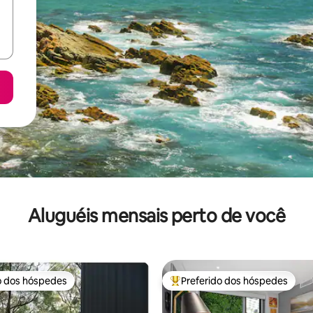
Aluguéis mensais perto de você
o dos hóspedes
Preferido dos hóspedes
o dos hóspedes
Entre os melhores preferidos d