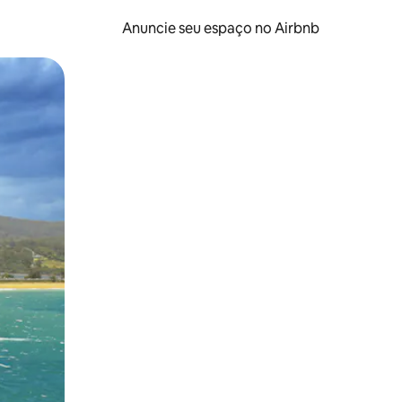
Anuncie seu espaço no Airbnb
 deslizando o dedo na tela.