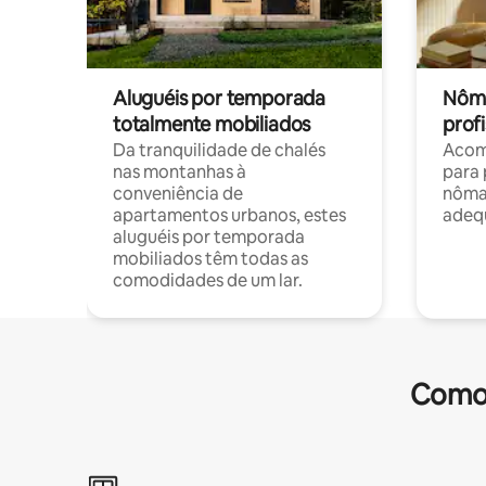
Aluguéis por temporada
Nôma
totalmente mobiliados
profi
Da tranquilidade de chalés
Acom
nas montanhas à
para 
conveniência de
nôma
apartamentos urbanos, estes
adequ
aluguéis por temporada
mobiliados têm todas as
comodidades de um lar.
Comod