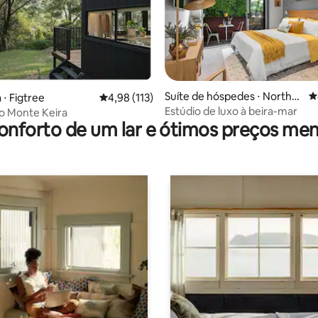
 média de 5, 8 avaliações
Suíte de hóspedes ⋅ North
4
 ⋅ Figtree
4,98 de uma avaliação média de 5, 113 avalia
4,98 (113)
Wollongong
Estúdio de luxo à beira-mar
o Monte Keira
onforto de um lar e ótimos preços men