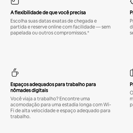
A flexibilidade de que você precisa
P
Escolha suas datas exatas de chegada e
P
partida e reserve online com facilidade — sem
d
papelada ou outros compromissos.*
s
Espaços adequados para trabalho para
P
nômades digitais
O
Você viaja a trabalho? Encontre uma
m
acomodação para uma estadia longa com Wi-
p
Fi de alta velocidade e espaço adequado para
trabalho.