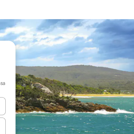
asa
ore-os usando as seta para cima e para baixo do teclado ou tocando e