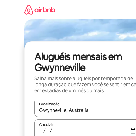
Pular
para
o
conteúdo
Aluguéis mensais em
Gwynneville
Saiba mais sobre aluguéis por temporada de
longa duração que fazem você se sentir em c
em estadias de um mês ou mais.
Localização
Quando os resultados estiverem disponíveis, expl
Check-in