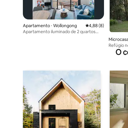
Apartamento ⋅ Wollongong
4,88 de uma avaliação
4,88 (8)
Apartamento iluminado de 2 quartos
com varanda
Microcasa
Refúgio n
O c