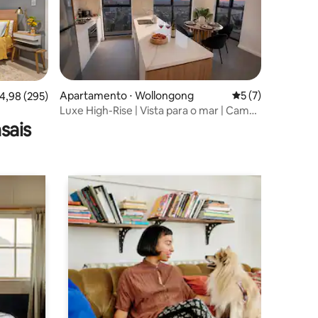
Apartamento ⋅ Wollongong
5 de uma avaliaçã
5 (7)
,98 de uma avaliação média de 5, 295 avaliações
4,98 (295)
ções
Luxe High-Rise | Vista para o mar | Cama
king | Estacionamento
sais