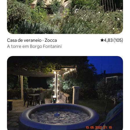
Casa de veraneio ⋅ Zocca
4,83 de uma av
4,83 (105)
A torre em Borgo Fontanini