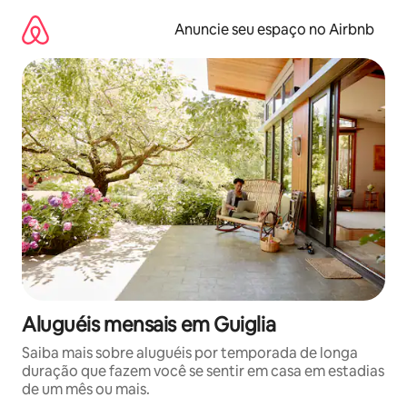
Pular
para
Anuncie seu espaço no Airbnb
o
conteúdo
Aluguéis mensais em Guiglia
Saiba mais sobre aluguéis por temporada de longa
duração que fazem você se sentir em casa em estadias
de um mês ou mais.