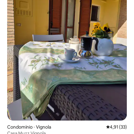
Condomínio ⋅ Vignola
4,91 de uma a
4,91 (33)
Casa Muzz Vignola