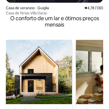
Casa de veraneio ⋅ Guiglia
4,78 de uma av
4,78 (130)
Casa de férias Villa Dacia
O conforto de um lar e ótimos preços
mensais