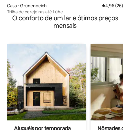
Casa ⋅ Grünendeich
4,96 de uma a
4,96 (26)
Trilha de cerejeiras até Lühe
O conforto de um lar e ótimos preços
mensais
Aluguéis por temporada
Nômades digit