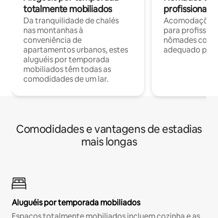
totalmente mobiliados
profissionais 
Da tranquilidade de chalés
Acomodações c
nas montanhas à
para profission
conveniência de
nômades com W
apartamentos urbanos, estes
adequado para 
aluguéis por temporada
mobiliados têm todas as
comodidades de um lar.
Comodidades e vantagens de estadias
mais longas
Aluguéis por temporada mobiliados
Espaços totalmente mobiliados incluem cozinha e as