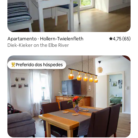
Apartamento ⋅ Hollern-Twielenfleth
4,75 de uma a
4,75 (65)
Diek-Kieker on the Elbe River
Preferido dos hóspedes
Entre os melhores preferidos dos hóspedes