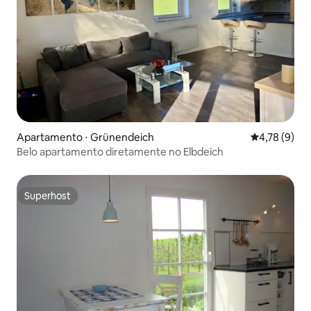
Apartamento ⋅ Grünendeich
4,78 de uma 
4,78 (9)
Belo apartamento diretamente no Elbdeich
Superhost
Superhost