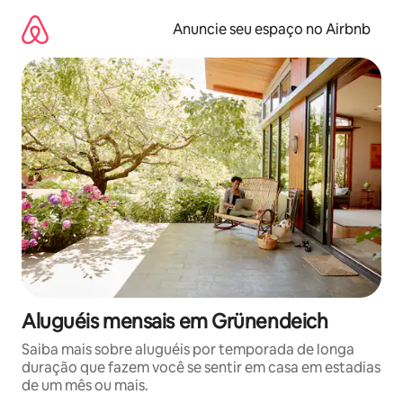
Pular
para
Anuncie seu espaço no Airbnb
o
conteúdo
Aluguéis mensais em Grünendeich
Saiba mais sobre aluguéis por temporada de longa
duração que fazem você se sentir em casa em estadias
de um mês ou mais.