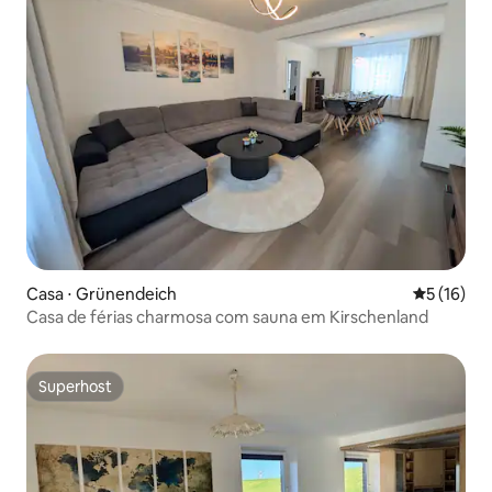
Casa ⋅ Grünendeich
5 de uma a
5 (16)
Casa de férias charmosa com sauna em Kirschenland
Superhost
Superhost