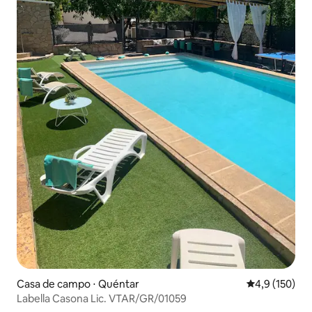
Casa de campo ⋅ Quéntar
4,9 de uma av
4,9 (150)
Labella Casona Lic. VTAR/GR/01059