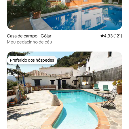
Casa de campo ⋅ Gójar
4,93 de uma av
4,93 (121)
Meu pedacinho de céu
Preferido dos hóspedes
Preferido dos hóspedes