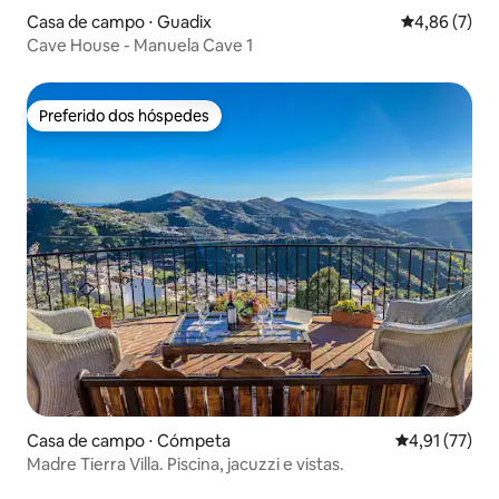
Casa de campo ⋅ Guadix
4,86 de uma 
4,86 (7)
Cave House - Manuela Cave 1
Preferido dos hóspedes
Preferido dos hóspedes
Casa de campo ⋅ Cómpeta
4,91 de uma a
4,91 (77)
Madre Tierra Villa. Piscina, jacuzzi e vistas.