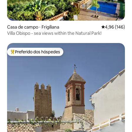
Casa de campo ⋅ Frigiliana
4,96 de uma av
4,96 (146)
Villa Obispo - sea views within the Natural Park!
Preferido dos hóspedes
Entre os melhores preferidos dos hóspedes