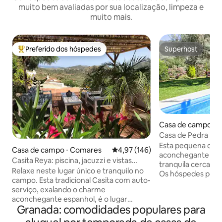
muito bem avaliadas por sua localização, limpeza e
muito mais.
Preferido dos hóspedes
Superhost
Entre os melhores preferidos dos hóspedes
Superhost
Casa de campo ⋅ Ó
Casa de Pedra Las 
Esta pequena cas
Casa de campo ⋅ Comares
4,97 de uma avaliação média de 
4,97 (146)
aconchegante ofe
Casita Reya: piscina, jacuzzi e vistas
tranquila cercada 
incríveis
Relaxe neste lugar único e tranquilo no
Os hóspedes podem
campo. Esta tradicional Casita com auto-
piscina privativa, 
serviço, exalando o charme
ao ar livre na áre
aconchegante espanhol, é o lugar
relaxar no confort
Granada: comodidades populares para
perfeito para os hóspedes que desejam
ar condicionado. A
relaxar, se reconectar com a natureza e
adiciona um toque 