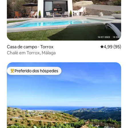
Casa de campo ⋅ Torrox
4,99 de uma a
4,99 (95)
Chalé em Torrox, Málaga
Preferido dos hóspedes
Entre os melhores preferidos dos hóspedes