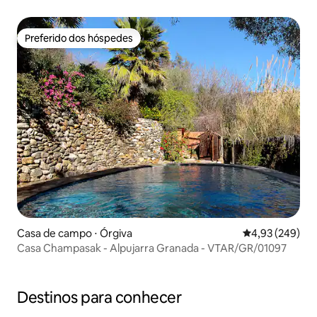
Preferido dos hóspedes
Preferido dos hóspedes
Casa de campo ⋅ Órgiva
4,93 de uma ava
4,93 (249)
Casa Champasak - Alpujarra Granada - VTAR/GR/01097
Destinos para conhecer