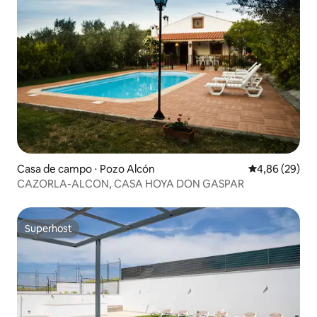
Casa de campo ⋅ Pozo Alcón
4,86 de uma a
4,86 (29)
CAZORLA-ALCON, CASA HOYA DON GASPAR
Superhost
Superhost