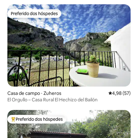
Preferido dos hóspedes
Preferido dos hóspedes
Casa de campo ⋅ Zuheros
4,98 de uma a
4,98 (57)
El Orgullo – Casa Rural El Hechizo del Bailón
Preferido dos hóspedes
Entre os melhores preferidos dos hóspedes