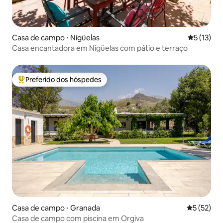
Casa de campo ⋅ Nigüelas
5 de uma a
5 (13)
Casa encantadora em Nigüelas com pátio e terraço
Preferido dos hóspedes
Entre os melhores preferidos dos hóspedes
Casa de campo ⋅ Granada
5 de uma a
5 (52)
Casa de campo com piscina em Orgiva