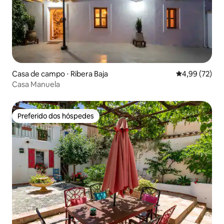
Casa de campo ⋅ Ribera Baja
4,99 de uma a
4,99 (72)
Casa Manuela
Preferido dos hóspedes
Preferido dos hóspedes