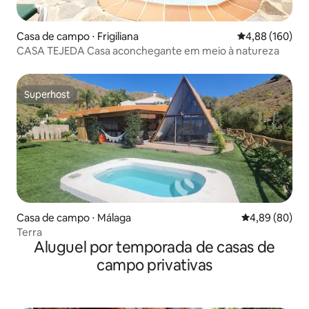
Casa de campo ⋅ Frigiliana
4,88 de uma av
4,88 (160)
CASA TEJEDA Casa aconchegante em meio à natureza
Superhost
Superhost
Casa de campo ⋅ Málaga
4,89 de uma av
4,89 (80)
Terra
Aluguel por temporada de casas de
campo privativas