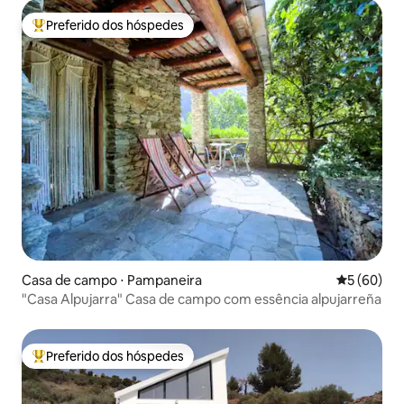
Preferido dos hóspedes
Entre os melhores preferidos dos hóspedes
Casa de campo ⋅ Pampaneira
5 de uma a
5 (60)
"Casa Alpujarra" Casa de campo com essência alpujarreña
Preferido dos hóspedes
Entre os melhores preferidos dos hóspedes