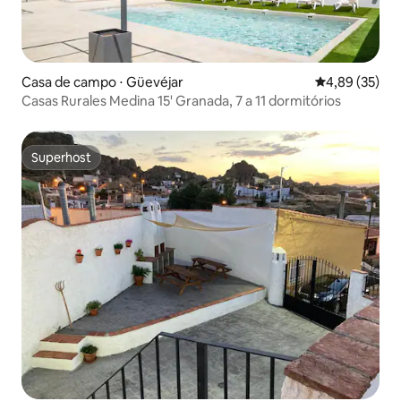
Casa de campo ⋅ Güevéjar
4,89 de uma a
4,89 (35)
Casas Rurales Medina 15' Granada, 7 a 11 dormitórios
Superhost
Superhost