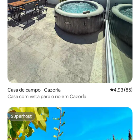
Casa de campo ⋅ Cazorla
4,93 de uma a
4,93 (85)
Casa com vista para o rio em Cazorla
Superhost
Superhost