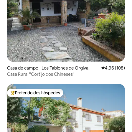
Casa de campo ⋅ Los Tablones de Orgiva,
4,96 de uma av
4,96 (108)
Casa Rural "Cortijo dos Chineses"
Preferido dos hóspedes
Entre os melhores preferidos dos hóspedes