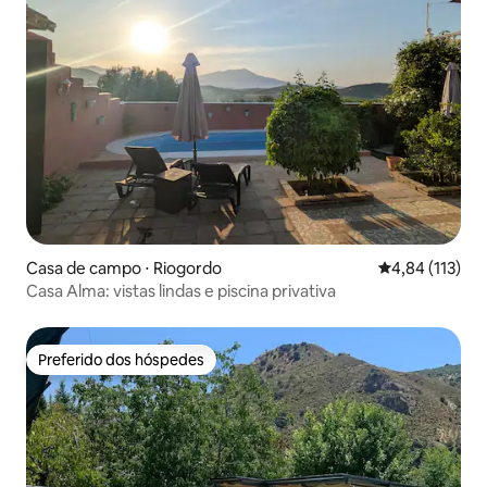
Casa de campo ⋅ Riogordo
4,84 de uma av
4,84 (113)
Casa Alma: vistas lindas e piscina privativa
Preferido dos hóspedes
Preferido dos hóspedes