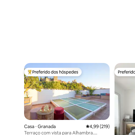
Albaycín
Preferido dos hóspedes
Preferid
Entre os melhores preferidos dos hóspedes
Preferid
Casa ⋅ Granada
4,99 de uma avaliação m
4,99 (219)
Terraço com vista para Alhambra.