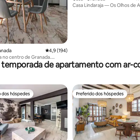
Casa Lindaraja — Os Olhos de A
anada
4,9 de uma avaliação média de 5, 194 avalia
4,9 (194)
 no centro de Granada.
r temporada de apartamento com ar-c
amento opcional
o dos hóspedes
Preferido dos hóspedes
o dos hóspedes
Preferido dos hóspedes