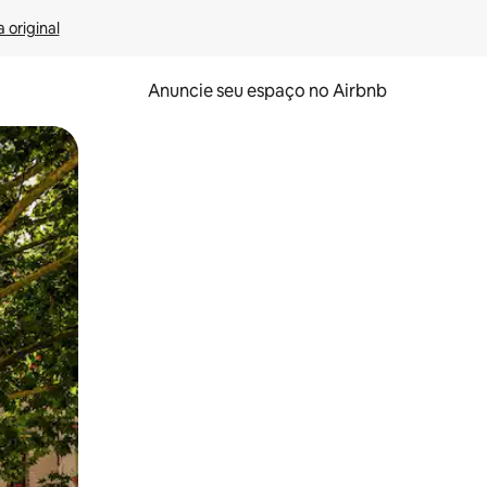
 original
Anuncie seu espaço no Airbnb
 deslizando o dedo na tela.