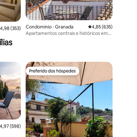
Condomínio ⋅ Granada
4,85 de uma avaliação 
4,85 (635)
,98 de uma avaliação média de 5, 353 avaliações
4,98 (353)
ções
Apartamentos centrais e históricos em
San José, Apartam...
lias
Preferido dos hóspedes
os hóspedes
Preferido dos hóspedes
ções
,97 de uma avaliação média de 5, 598 avaliações
4,97 (598)