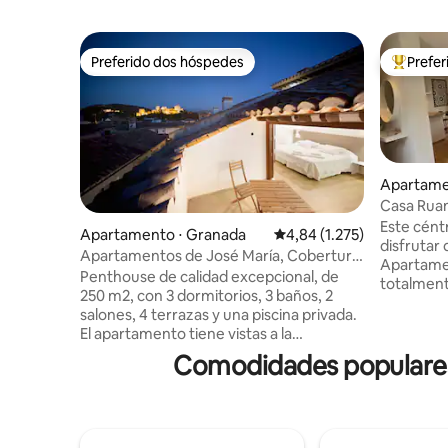
Preferido dos hóspedes
Prefe
Preferido dos hóspedes
Entre os
Apartame
Casa Ruan
Este cént
Apartamento ⋅ Granada
4,84 de uma avaliação méd
4,84 (1.275)
disfrutar 
Apartamentos de José María, Cobertura
Apartament
3 quartos...
Penthouse de calidad excepcional, de
totalmen
250 m2, con 3 dormitorios, 3 baños, 2
se sienta
salones, 4 terrazas y una piscina privada.
lujo de de
El apartamento tiene vistas a la
la Carrer
Alhambra, a la Catedral y al Albaicin.
Comodidades populares
calle más
Cocina muy completa, comedor para 10
dispone d
personas. Los interiores están decorados
balcones.
en un estilo contemporáneo, donde los
equipada 
colores neutros y obras de arte originales
tener una 
se combinan con el efecto rústico de los