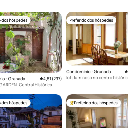
o dos hóspedes
Preferido dos hóspedes
o dos hóspedes
Preferido dos hóspedes
Condomínio ⋅ Granada
4
loft luminoso no centro históri
édia de 5, 206 avaliações
io ⋅ Granada
4,81 de uma avaliação média de 5, 237 avalia
4,81 (237)
ARDEN. Central Histórica.
amento.
o dos hóspedes
Preferido dos hóspedes
o dos hóspedes
Entre os melhores preferidos d