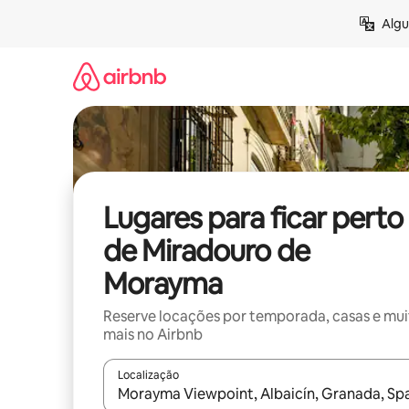
Pular
Algu
para
o
conteúdo
Lugares para ficar perto
de Miradouro de
Morayma
Reserve locações por temporada, casas e mu
mais no Airbnb
Localização
Quando os resultados estiverem disponíveis, expl