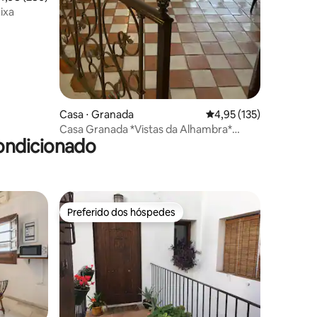
ixa
ções
Casa ⋅ Granada
4,95 de uma avaliação 
4,95 (135)
Casa Granada *Vistas da Alhambra*
ondicionado
Centro histórico
Preferido dos hóspedes
Preferido dos hóspedes