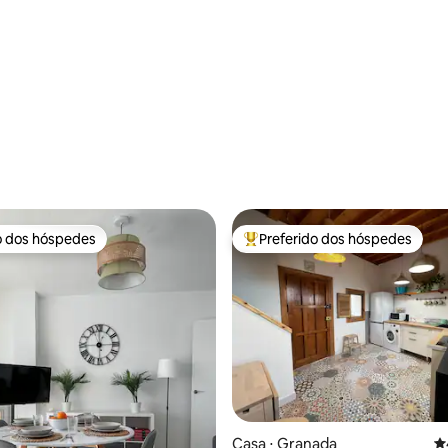
o dos hóspedes
Preferido dos hóspedes
o dos hóspedes
Entre os melhores preferidos d
édia de 5, 219 avaliações
Casa ⋅ Granada
4