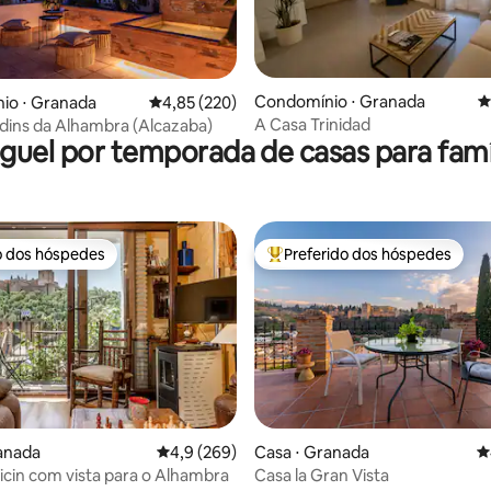
édia de 5, 105 avaliações
Condomínio ⋅ Granada
4
io ⋅ Granada
4,85 de uma avaliação média de 5, 220 avalia
4,85 (220)
A Casa Trinidad
rdins da Alhambra (Alcazaba)
guel por temporada de casas para famí
o dos hóspedes
Preferido dos hóspedes
o dos hóspedes
Entre os melhores preferidos d
anada
4,9 de uma avaliação média de 5, 269 avalia
4,9 (269)
Casa ⋅ Granada
4
édia de 5, 433 avaliações
icin com vista para o Alhambra
Casa la Gran Vista