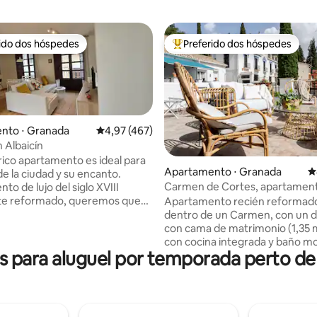
rido dos hóspedes
Preferido dos hóspedes
 melhores preferidos dos hóspedes
Entre os melhores preferidos d
nto ⋅ Granada
4,97 de uma avaliação média de 5, 467 avalia
4,97 (467)
 Albaicín
rico apartamento es ideal para
ia de 5, 1.275 avaliações
Apartamento ⋅ Granada
4
de la ciudad y su encanto.
Carmen de Cortes, apartamen
o de lujo del siglo XVIII
Mariana
te reformado, queremos que
Apartamento recién reformado
 como en casa ofreciendo todo
dentro de un Carmen, con un d
talles, tres balcones que dan a
con cama de matrimonio (1,35 m
a del Darro denominada como la
con cocina integrada y baño m
 para aluguel por temporada perto d
 bonita y antigua de Granada,
En el salón hay un sofá cama nu
e salón-cocina con sofá y dos
m), ideal para invitados o niños
 La cocina está totalmente
disponemos de cuna gratuita si 
con el menaje necesario para
un bebé. Perfecto para parejas
estancia perfecta, en ella
familias que quieran disfrutar 