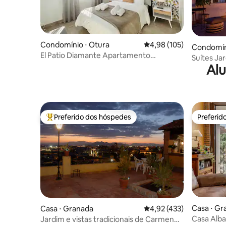
Condomínio ⋅ Otura
4,98 de uma avaliação m
4,98 (105)
Condomín
El Patio Diamante Apartamento
Suítes Ja
moderno no térreo
Alu
Preferido dos hóspedes
Preferid
Entre os melhores preferidos dos hóspedes
Preferid
Casa ⋅ Gr
Casa ⋅ Granada
4,92 de uma avaliação m
4,92 (433)
Casa Alba
Jardim e vistas tradicionais de Carmen