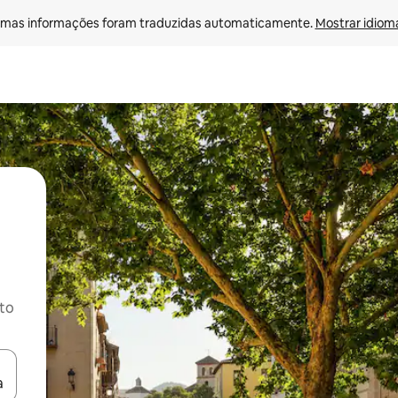
mas informações foram traduzidas automaticamente. 
Mostrar idioma
ito
ore-os usando as seta para cima e para baixo do teclado ou tocando e