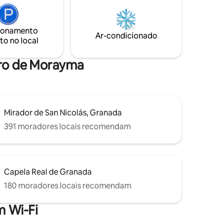
melhor lugar para espetáculos de
das con
Flamenco (Zambras). Luxo real bem no
, además,
meio de tudo. Estacionamento
ionamento
a y compra
disponível! Basta ler nossas mais de 200
Ar-condicionado
to no local
legada
AVALIAÇÕES DE 5 ESTRELAS e ver por
que somos SUPER-ANFITRIÕES!
era al
uro de Morayma
e la
Mirador de San Nicolás, Granada
391 moradores locais recomendam
Capela Real de Granada
180 moradores locais recomendam
 Wi-Fi