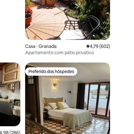
Casa ⋅ Granada
4,79 de uma avaliação 
4,79 (602)
Apartamento com pátio privativo
Preferido dos hóspedes
os hóspedes
Preferido dos hóspedes
,98 de uma avaliação média de 5, 286 avaliações
4,98 (286)