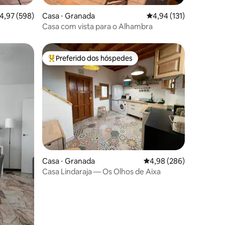
ções
,97 de uma avaliação média de 5, 598 avaliações
4,97 (598)
Casa ⋅ Granada
4,94 de uma avaliação 
4,94 (131)
Casa com vista para o Alhambra
Preferido dos hóspedes
Entre os melhores preferidos dos hóspedes
ções
Casa ⋅ Granada
4,98 de uma avaliação m
4,98 (286)
Casa Lindaraja — Os Olhos de Aixa