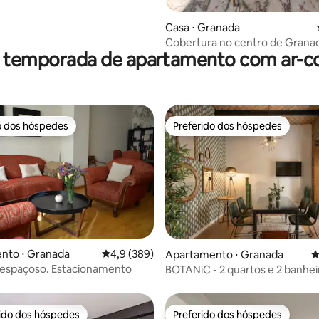
édia de 5, 110 avaliações
Casa ⋅ Granada
Cobertura no centro de Grana
r temporada de apartamento com ar-c
Estacionamento opcional
o dos hóspedes
Preferido dos hóspedes
o dos hóspedes
Preferido dos hóspedes
nto ⋅ Granada
4,9 de uma avaliação média de 5, 389 avalia
4,9 (389)
édia de 5, 237 avaliações
Apartamento ⋅ Granada
4
 espaçoso. Estacionamento
BOTANiC - 2 quartos e 2 banhei
da Catedral, ar-condicionado.
rido dos hóspedes
Preferido dos hóspedes