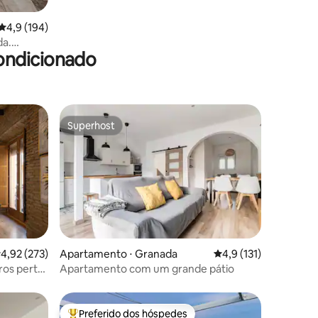
4,9 de uma avaliação média de 5, 194 avaliações
4,9 (194)
da.
ondicionado
Superhost
Superhost
ções
,92 de uma avaliação média de 5, 273 avaliações
4,92 (273)
Apartamento ⋅ Granada
4,9 de uma avaliação 
4,9 (131)
ros perto
Apartamento com um grande pátio
Preferido dos hóspedes