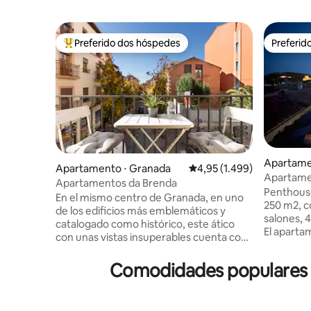
Preferido dos hóspedes
Preferid
Entre os melhores preferidos dos hóspedes
Preferid
Apartame
Apartamento ⋅ Granada
4,95 de uma avaliação méd
4,95 (1.499)
Apartame
Apartamentos da Brenda
3 quartos.
Penthouse
En el mismo centro de Granada, en uno
250 m2, c
de los edificios más emblemáticos y
salones, 4
catalogado como histórico, este ático
El apartam
con unas vistas insuperables cuenta con
Alhambra, 
un amplio y elegante espacio donde
Cocina m
poder relajarte después de una intensa
Comodidades populares p
personas. Los interiores están decorad
jornada. Gracias a la ubicación céntrica
en un est
de este alojamiento, tú y los tuyos lo
colores ne
tendréis todo a mano. Suelo radiante
se combin