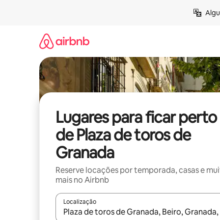
Pular
Algu
para
o
conteúdo
Lugares para ficar perto
de Plaza de toros de
Granada
Reserve locações por temporada, casas e mu
mais no Airbnb
Localização
Quando os resultados estiverem disponíveis, expl