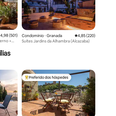
ções
,98 de uma avaliação média de 5, 501 avaliações
4,98 (501)
Condomínio ⋅ Granada
4,85 de uma avaliação 
4,85 (220)
erno +
Suítes Jardins da Alhambra (Alcazaba)
raço
lias
Preferido dos hóspedes
os hóspedes
Entre os melhores preferidos dos hóspedes