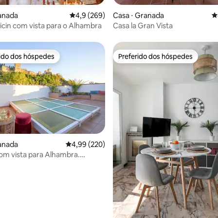
édia de 5, 207 avaliações
anada
4,9 de uma avaliação média de 5, 269 avalia
4,9 (269)
Casa ⋅ Granada
4
icin com vista para o Alhambra
Casa la Gran Vista
rido dos hóspedes
Preferido dos hóspedes
 melhores preferidos dos hóspedes
Preferido dos hóspedes
anada
4,99 de uma avaliação média de 5, 220 avalia
4,99 (220)
om vista para Alhambra.
House.