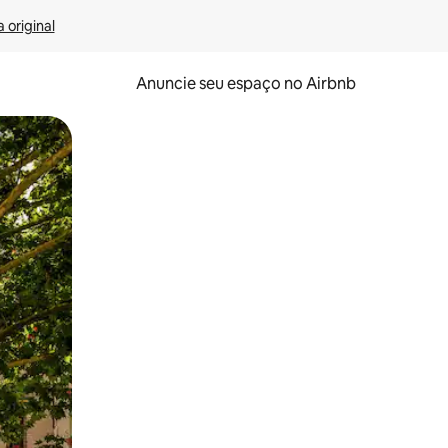
 original
Anuncie seu espaço no Airbnb
 deslizando o dedo na tela.