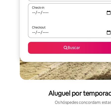
Check-in
Checkout
Buscar
Aluguel por temporad
Os hóspedes concordam: estas