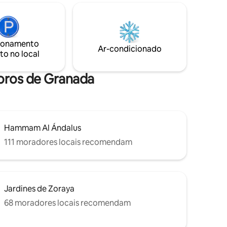
apartamento. Está localizado em uma
 ou
rua tranquila e silenciosa, a poucos
orando a
metros da Plaza Larga e do famoso
Mirador de San Nicolás, de onde se pode
ade a pé
desfrutar de vistas maravilhosas de La
ionamento
bares de
Ar-condicionado
Alhambra
to no local
toros de Granada
Hammam Al Ándalus
111 moradores locais recomendam
Jardines de Zoraya
68 moradores locais recomendam