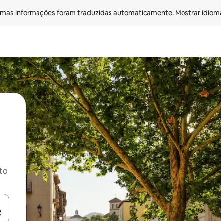
mas informações foram traduzidas automaticamente. 
Mostrar idioma
ito
ore-os usando as seta para cima e para baixo do teclado ou tocando e