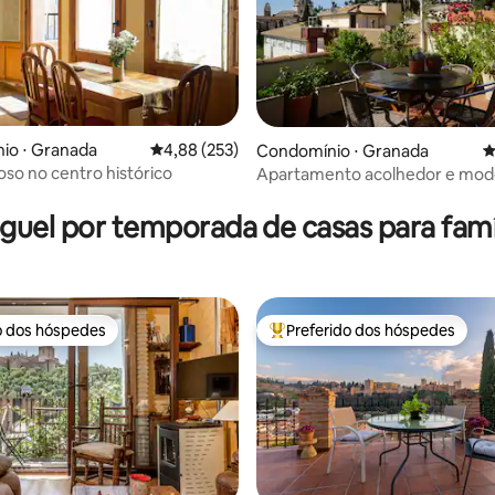
io ⋅ Granada
4,88 de uma avaliação média de 5, 253 avalia
4,88 (253)
Condomínio ⋅ Granada
4
oso no centro histórico
Apartamento acolhedor e mod
édia de 5, 237 avaliações
Estacionamento gratuito + Ter
guel por temporada de casas para famí
o dos hóspedes
Preferido dos hóspedes
o dos hóspedes
Entre os melhores preferidos d