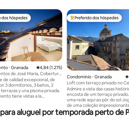
o dos hóspedes
Preferido dos hóspedes
o dos hóspedes
Entre os melhores preferidos d
nto ⋅ Granada
4,84 de uma avaliação média de 5, 1.275 avalia
4,84 (1.275)
ia de 5, 1.499 avaliações
ntos de José María, Cobertura
Condomínio ⋅ Granada
4
..
 de calidad excepcional, de
Loft com terraço privado no C
on 3 dormitorios, 3 baños, 2
Granada
Admire a vista das casas históri
 terrazas y una piscina privada.
encosta de um terraço privado
ento tiene vistas a la
uma rede aqui ao pôr do sol J
a la Catedral y al Albaicin.
de uma coleção impressionant
uy completa, comedor para 10
ara aluguel por temporada perto de P
cozinhe em uma cozinha com vis
os
terraços com vistas incríveis da
ilo contemporáneo, donde los
Igreja de Santo Domingo, da C
utros y obras de arte originales
Velha e de Sierra Nevada, onde
an con el efecto rústico de los