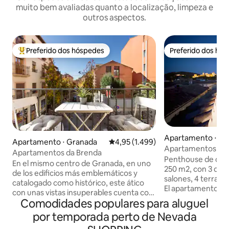
muito bem avaliadas quanto a localização, limpeza e
outros aspectos.
Preferido dos hóspedes
Preferido dos hó
Entre os melhores preferidos dos hóspedes
Preferido dos hó
Apartamento ⋅ Gr
Apartamento ⋅ Granada
4,95 de uma avaliação média de 5,
4,95 (1.499)
Apartamentos de 
Apartamentos da Brenda
3 quartos...
Penthouse de cali
En el mismo centro de Granada, en uno
250 m2, con 3 dorm
de los edificios más emblemáticos y
salones, 4 terrazas
catalogado como histórico, este ático
El apartamento tien
con unas vistas insuperables cuenta con
Alhambra, a la Cate
Comodidades populares para aluguel
un amplio y elegante espacio donde
Cocina muy compl
poder relajarte después de una intensa
por temporada perto de Nevada
personas. Los interiores están
jornada. Gracias a la ubicación céntrica
decorados en un 