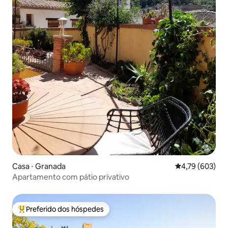
Casa ⋅ Granada
4,79 de uma av
4,79 (603)
Apartamento com pátio privativo
Preferido dos hóspedes
Entre os melhores preferidos dos hóspedes