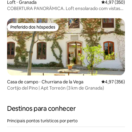
Loft ⋅ Granada
4,97 de uma av
4,97 (350)
COBERTURA PANORÂMICA. Loft ensolarado com vistas
deslumbrantes
Preferido dos hóspedes
Preferido dos hóspedes
Casa de campo ⋅ Churriana de la Vega
4,97 de uma av
4,97 (356)
Cortijo del Pino | Apt Torreón (3 km de Granada)
Destinos para conhecer
Principais pontos turísticos por perto