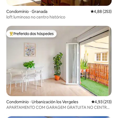
Condomínio ⋅ Granada
4,88 de uma av
4,88 (253)
loft luminoso no centro histórico
Preferido dos hóspedes
Entre os melhores preferidos dos hóspedes
Condomínio ⋅ Urbanización los Vergeles
4,93 de uma av
4,93 (213)
APARTAMENTO COM GARAGEM GRATUITA NO CENTRO
DE GRANADA.