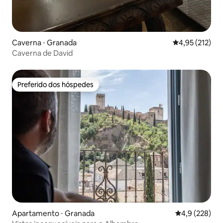
Caverna ⋅ Granada
4,95 de uma av
4,95 (212)
Caverna de David
Preferido dos hóspedes
Preferido dos hóspedes
Apartamento ⋅ Granada
4,9 de uma av
4,9 (228)