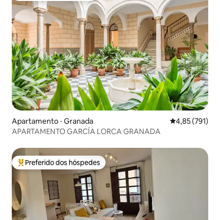
Apartamento ⋅ Granada
4,85 de uma av
4,85 (791)
APARTAMENTO GARCÍA LORCA GRANADA
Preferido dos hóspedes
Entre os melhores preferidos dos hóspedes