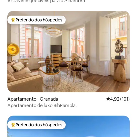
Vistas inesquecíveis para o Alhambra
Preferido dos hóspedes
Entre os melhores preferidos dos hóspedes
Apartamento ⋅ Granada
4,92 de uma av
4,92 (101)
Apartamento de luxo BibRambla.
Preferido dos hóspedes
Entre os melhores preferidos dos hóspedes