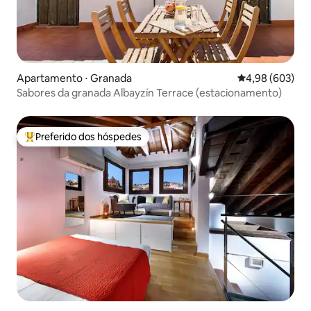
Apartamento ⋅ Granada
4,98 de uma ava
4,98 (603)
Sabores da granada Albayzín Terrace (estacionamento)
Preferido dos hóspedes
Entre os melhores preferidos dos hóspedes