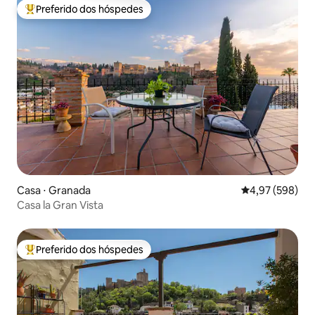
Preferido dos hóspedes
Entre os melhores preferidos dos hóspedes
Casa ⋅ Granada
4,97 de uma ava
4,97 (598)
Casa la Gran Vista
Preferido dos hóspedes
Entre os melhores preferidos dos hóspedes