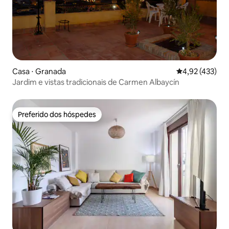
Casa ⋅ Granada
4,92 de uma av
4,92 (433)
Jardim e vistas tradicionais de Carmen Albaycín
Preferido dos hóspedes
Preferido dos hóspedes