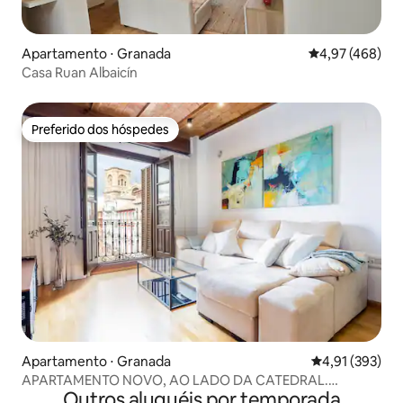
Apartamento ⋅ Granada
4,97 de uma av
4,97 (468)
Casa Ruan Albaicín
Preferido dos hóspedes
Preferido dos hóspedes
Apartamento ⋅ Granada
4,91 de uma av
4,91 (393)
APARTAMENTO NOVO, AO LADO DA CATEDRAL.
Outros aluguéis por temporada
BIRRAMBLA