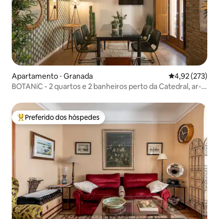
Apartamento ⋅ Granada
4,92 de uma av
4,92 (273)
BOTANiC - 2 quartos e 2 banheiros perto da Catedral, ar-
condicionado.
Preferido dos hóspedes
Entre os melhores preferidos dos hóspedes