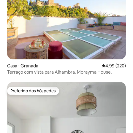
Casa ⋅ Granada
4,99 de uma ava
4,99 (220)
Terraço com vista para Alhambra. Morayma House.
Preferido dos hóspedes
Preferido dos hóspedes