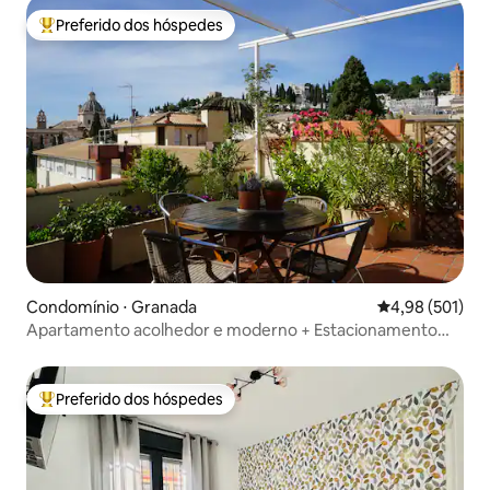
Preferido dos hóspedes
Entre os melhores preferidos dos hóspedes
Condomínio ⋅ Granada
4,98 de uma av
4,98 (501)
Apartamento acolhedor e moderno + Estacionamento
gratuito + Terraço
Preferido dos hóspedes
Entre os melhores preferidos dos hóspedes