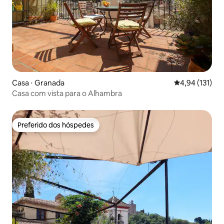
Casa ⋅ Granada
4,94 de uma av
4,94 (131)
Casa com vista para o Alhambra
Preferido dos hóspedes
Preferido dos hóspedes