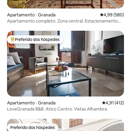
Apartamento ⋅ Granada
4,99 de uma ava
4,99 (580)
Apartamento completo. Zona central. Estacionamento
incluído.
Preferido dos hóspedes
Entre os melhores preferidos dos hóspedes
Apartamento ⋅ Granada
4,91 de uma av
4,91 (412)
LoveGranada B&B. Atico Centro. Vistas Alhambra.
Preferido dos hóspedes
Preferido dos hóspedes