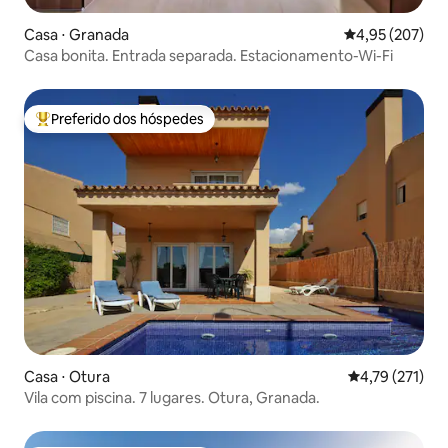
Casa ⋅ Granada
4,95 de uma av
4,95 (207)
Casa bonita. Entrada separada. Estacionamento-Wi-Fi
Preferido dos hóspedes
Entre os melhores preferidos dos hóspedes
Casa ⋅ Otura
4,79 de uma av
4,79 (271)
Vila com piscina. 7 lugares. Otura, Granada.