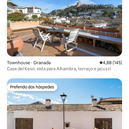
Townhouse ⋅ Granada
4,88 de uma av
4,88 (145)
Casa del Keso: vista para Alhambra, terraço e jacuzzi
Preferido dos hóspedes
Preferido dos hóspedes