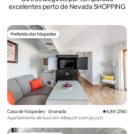
excelentes perto de Nevada SHOPPING
Preferido dos hóspedes
Preferido dos hóspedes
Casa de hóspedes ⋅ Granada
4,84 de uma ava
4,84 (256)
Apartamento de luxo em Albayzin com jacuzzi