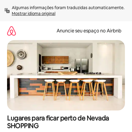
Pular
Algumas informações foram traduzidas automaticamente. 
para
Mostrar idioma original
o
conteúdo
Anuncie seu espaço no Airbnb
Lugares para ficar perto de Nevada
SHOPPING