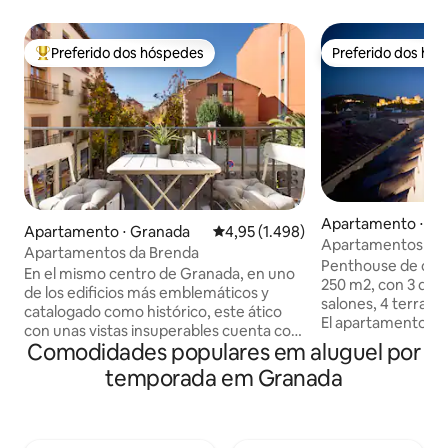
Preferido dos hóspedes
Preferido dos hó
Entre os melhores preferidos dos hóspedes
Preferido dos hó
Apartamento ⋅ Gr
Apartamento ⋅ Granada
4,95 de uma avaliação média de 5,
4,95 (1.498)
Apartamentos de 
Apartamentos da Brenda
3 quartos...
Penthouse de cali
En el mismo centro de Granada, en uno
250 m2, con 3 dorm
de los edificios más emblemáticos y
salones, 4 terrazas
catalogado como histórico, este ático
El apartamento tien
con unas vistas insuperables cuenta con
Alhambra, a la Cate
Comodidades populares em aluguel por
un amplio y elegante espacio donde
Cocina muy compl
poder relajarte después de una intensa
temporada em Granada
personas. Los interiores están
jornada. Gracias a la ubicación céntrica
decorados en un 
de este alojamiento, tú y los tuyos lo
donde los colores 
tendréis todo a mano. Suelo radiante
arte originales se
frio/calor. Ático REALEJO situado en la