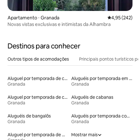
Apartamento ⋅ Granada
4,95 de uma av
4,95 (242)
Novas vistas exclusivas e intimistas da Alhambra
Destinos para conhecer
Outros tipos de acomodações
Principais pontos turísticos po
Aluguel por temporada de casas na terra
Aluguéis por temporada em albergue
Granada
Granada
Aluguel por temporada de casas de hóspedes
Aluguéis de cabanas
Granada
Granada
Aluguéis de bangalôs
Aluguéis por temporada com caiaque
Granada
Granada
Aluguel por temporada de microcasas
Mostrar mais