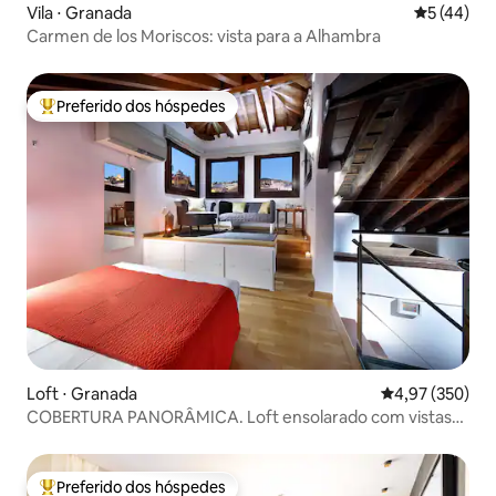
Vila ⋅ Granada
5 de uma a
5 (44)
podréis apreciar cómo en unos meses
Carmen de los Moriscos: vista para a Alhambra
todo fue cogiendo forma hasta llegar a
los apartamentos que son hoy en día.
Preferido dos hóspedes
Entre os melhores preferidos dos hóspedes
Loft ⋅ Granada
4,97 de uma av
4,97 (350)
COBERTURA PANORÂMICA. Loft ensolarado com vistas
deslumbrantes
Preferido dos hóspedes