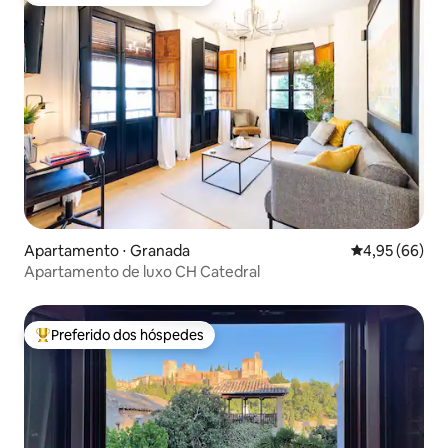
Entre os melhores preferidos dos hóspedes
Apartamento ⋅ Granada
4,95 de uma a
4,95 (66)
Apartamento de luxo CH Catedral
Preferido dos hóspedes
Entre os melhores preferidos dos hóspedes