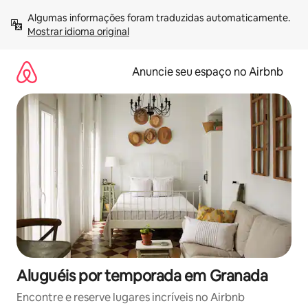
Pular
Algumas informações foram traduzidas automaticamente. 
para
Mostrar idioma original
o
conteúdo
Anuncie seu espaço no Airbnb
Aluguéis por temporada em Granada
Encontre e reserve lugares incríveis no Airbnb