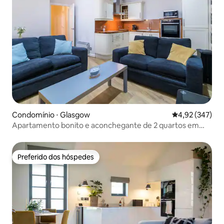
Condomínio ⋅ Glasgow
4,92 de uma av
4,92 (347)
Apartamento bonito e aconchegante de 2 quartos em
edifício histórico
Preferido dos hóspedes
Preferido dos hóspedes