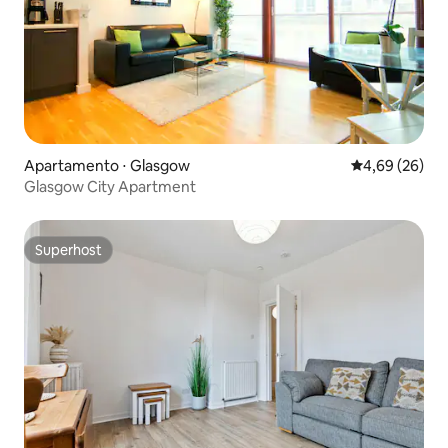
Apartamento ⋅ Glasgow
4,69 de uma a
4,69 (26)
Glasgow City Apartment
Superhost
Superhost