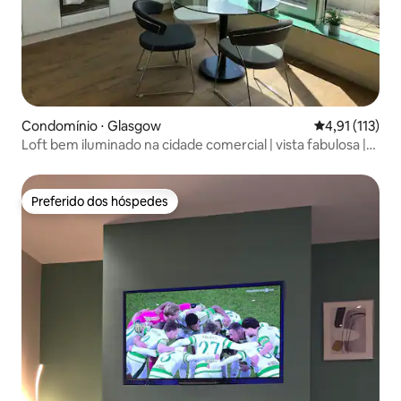
Condomínio ⋅ Glasgow
4,91 de uma av
4,91 (113)
Loft bem iluminado na cidade comercial | vista fabulosa |
estacionamento gratuito
Preferido dos hóspedes
Preferido dos hóspedes