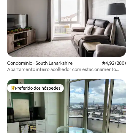
Condomínio ⋅ South Lanarkshire
4,92 de uma ava
4,92 (280)
Apartamento inteiro acolhedor com estacionamento
gratuito no local
Preferido dos hóspedes
Entre os melhores preferidos dos hóspedes