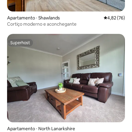
Apartamento ⋅ Shawlands
4,82 de uma a
4,82 (76)
Cortiço moderno e aconchegante
Superhost
Superhost
Apartamento ⋅ North Lanarkshire