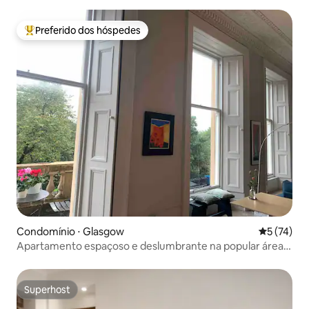
Preferido dos hóspedes
Entre os melhores preferidos dos hóspedes
Condomínio ⋅ Glasgow
5 de uma a
5 (74)
Apartamento espaçoso e deslumbrante na popular área
do parque
Superhost
Superhost