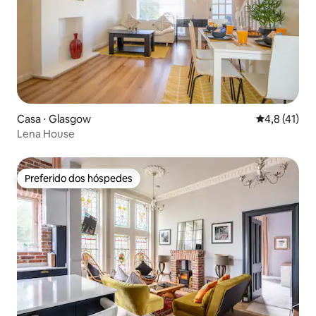
Casa ⋅ Glasgow
4,8 de uma a
4,8 (41)
Lena House
Preferido dos hóspedes
Preferido dos hóspedes