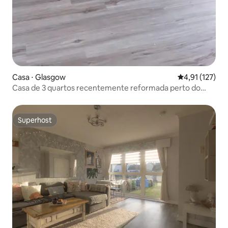
Casa ⋅ Glasgow
4,91 de uma av
4,91 (127)
Casa de 3 quartos recentemente reformada perto do
centro da cidade
Superhost
Superhost