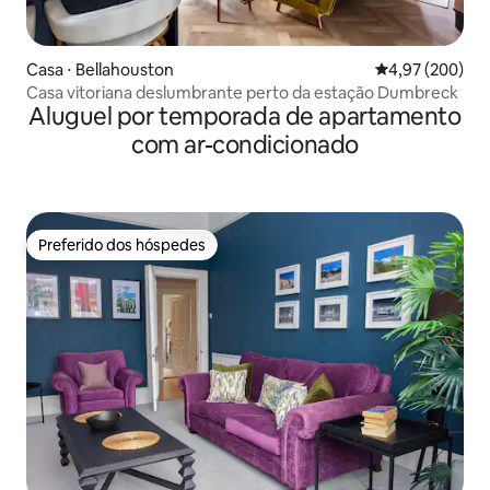
Casa ⋅ Bellahouston
4,97 de uma ava
4,97 (200)
Casa vitoriana deslumbrante perto da estação Dumbreck
Aluguel por temporada de apartamento
com ar-condicionado
Preferido dos hóspedes
Preferido dos hóspedes