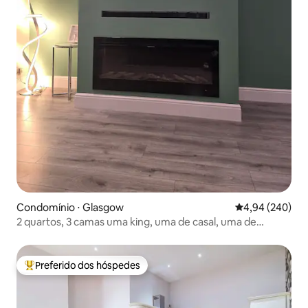
Condomínio ⋅ Glasgow
4,94 de uma ava
4,94 (240)
2 quartos, 3 camas uma king, uma de casal, uma de
solteiro
Preferido dos hóspedes
Entre os melhores preferidos dos hóspedes