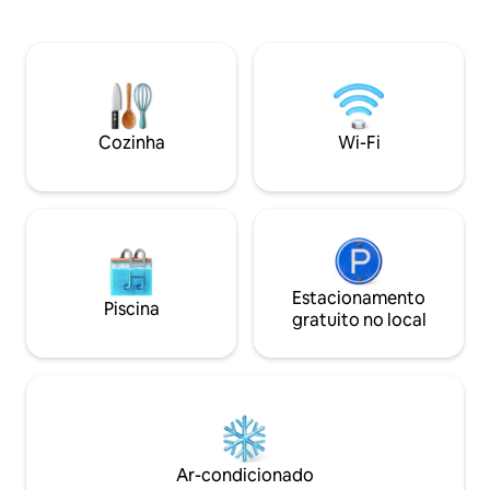
lareira, mesa de jantar. Cozinha
relaxantes ou um
equipada - geladeira, caixa de gelo,
mais longa. Wi-Fi d
cafeteira. Quarto grande e ensolarado,
disponível e TVs 
cama tamanho imperador, lençóis de
com Netflix. Com
algodão, colchão natural, cortinas
de transporte pró
pesadas. Banheiro cheio de plantas,
está a uma curta d
banheira de pé livre, chuveiro com box.
Cidade Mercante 
Cozinha
Wi-Fi
Wi-Fi rápido. TV de 50 polegadas. Música
Não vejo a hora de
Alexa. Controles de aquecimento
Estacionamento
Piscina
gratuito no local
Ar-condicionado