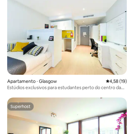
Apartamento ⋅ Glasgow
4,58 de uma a
4,58 (19)
Estúdios exclusivos para estudantes perto do centro da
cidade de Glasgow
Superhost
Superhost