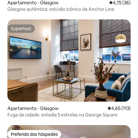
Apartamento ⋅ Glasgow
4,75 de uma a
4,75 (36)
Glasgow autêntica: estúdio icônico da Anchor Line
Superhost
Superhost
Apartamento ⋅ Glasgow
4,65 de uma av
4,65 (113)
Fuga da cidade: estadia 5 estrelas na George Square
Preferido dos hóspedes
Preferido dos hóspedes