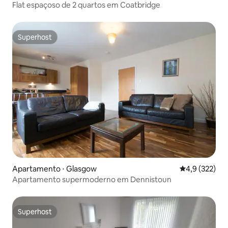
Flat espaçoso de 2 quartos em Coatbridge
Superhost
Superhost
Apartamento ⋅ Glasgow
4,9 de uma av
4,9 (322)
Apartamento supermoderno em Dennistoun
Superhost
Superhost