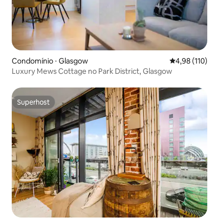
Condomínio ⋅ Glasgow
4,98 de uma av
4,98 (110)
Luxury Mews Cottage no Park District, Glasgow
Superhost
Superhost