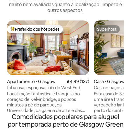
muito bem avaliadas quanto a localização, limpeza e
outros aspectos.
Preferido dos hóspedes
Superhost
Entre os melhores preferidos dos hóspedes
Superhost
Apartamento ⋅ Glasgow
4,99 de uma avaliação média de 
4,99 (137)
Casa ⋅ Glasgow
fabulosa, espaçosa, joia do West End
Casa espaçosa de 
Glasgow (estacion
Localização fantástica e tranquila no
Esta casa de 3 qua
coração de Kelvinbridge, a poucos
uma área tranquila
minutos a pé do parque, da
verdadeiro lar lon
Universidade, da galeria de arte e das
perto do centro da
Comodidades populares para aluguel
lojas, cafés e restaurantes do West End.
SECC, Celtic e H
Térreo de uma townhouse de Glasgow
Scotland. Com est
por temporada perto de Glasgow Green
dos anos 1870, Grande sala de estar -
esta casa é perfei