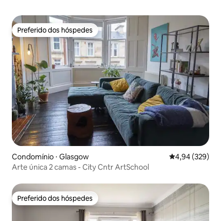
Preferido dos hóspedes
Preferido dos hóspedes
Condomínio ⋅ Glasgow
4,94 de uma ava
4,94 (329)
Arte única 2 camas - City Cntr ArtSchool
Preferido dos hóspedes
Preferido dos hóspedes