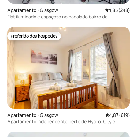
Apartamento ⋅ Glasgow
4,85 de uma ava
4,85 (248)
Flat iluminado e espaçoso no badalado bairro de
Finnieston
Preferido dos hóspedes
Preferido dos hóspedes
Apartamento ⋅ Glasgow
4,87 de uma av
4,87 (619)
Apartamento independente perto de Hydro, City e
Westend