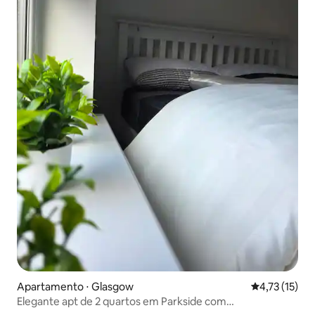
Apartamento ⋅ Glasgow
4,73 de uma a
4,73 (15)
Elegante apt de 2 quartos em Parkside com
estacionamento grátis