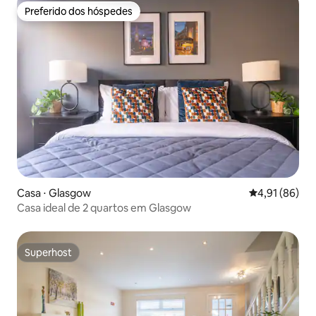
Preferido dos hóspedes
Preferido dos hóspedes
Casa ⋅ Glasgow
4,91 de uma a
4,91 (86)
Casa ideal de 2 quartos em Glasgow
Superhost
Superhost