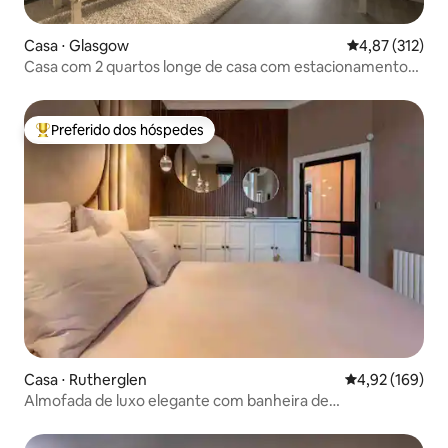
Casa ⋅ Glasgow
4,87 de uma av
4,87 (312)
Casa com 2 quartos longe de casa com estacionamento
GRATUITO
Preferido dos hóspedes
Entre os melhores preferidos dos hóspedes
Casa ⋅ Rutherglen
4,92 de uma av
4,92 (169)
Almofada de luxo elegante com banheira de
hidromassagem