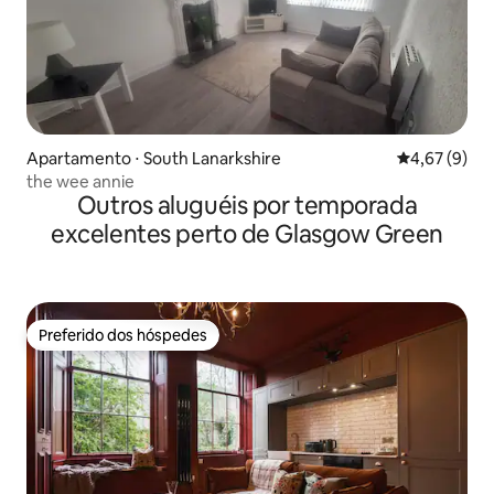
Apartamento ⋅ South Lanarkshire
4,67 de uma 
4,67 (9)
the wee annie
Outros aluguéis por temporada
excelentes perto de Glasgow Green
Preferido dos hóspedes
Preferido dos hóspedes