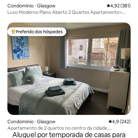
Condomínio ⋅ Glasgow
4,92 de uma av
4,92 (381)
Luxo Moderno Plano Aberto 2 Quartos Apartamento>
Prking & Varanda
Preferido dos hóspedes
Entre os melhores preferidos dos hóspedes
Condomínio ⋅ Glasgow
4,9 de uma av
4,9 (242)
Apartamento de 2 quartos no centro da cidade,
Aluguel por temporada de casas para
estacionamento seguro.