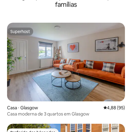
famílias
Superhost
Superhost
Casa ⋅ Glasgow
4,88 de uma a
4,88 (95)
Casa moderna de 3 quartos em Glasgow