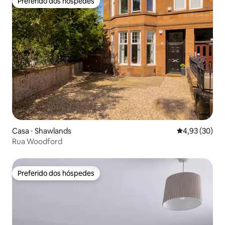
Preferido dos hóspedes
Preferido dos hóspedes
Casa ⋅ Shawlands
4,93 de uma a
4,93 (30)
Rua Woodford
Preferido dos hóspedes
Preferido dos hóspedes