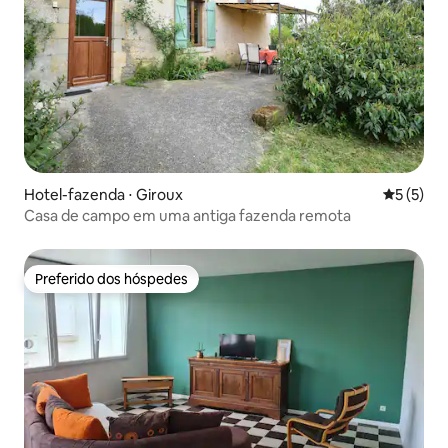
Hotel-fazenda ⋅ Giroux
5 de uma 
5 (5)
Casa de campo em uma antiga fazenda remota
Preferido dos hóspedes
Preferido dos hóspedes