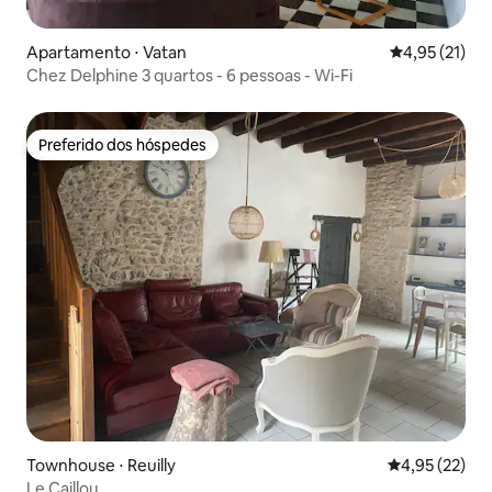
Apartamento ⋅ Vatan
4,95 de uma a
4,95 (21)
Chez Delphine 3 quartos - 6 pessoas - Wi-Fi
Preferido dos hóspedes
Preferido dos hóspedes
Townhouse ⋅ Reuilly
4,95 de uma a
4,95 (22)
Le Caillou