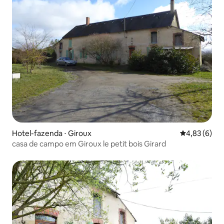
Hotel-fazenda ⋅ Giroux
4,83 de uma 
4,83 (6)
casa de campo em Giroux le petit bois Girard