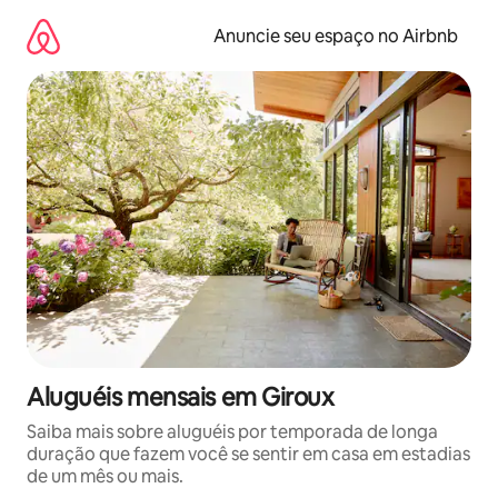
Pular
para
Anuncie seu espaço no Airbnb
o
conteúdo
Aluguéis mensais em Giroux
Saiba mais sobre aluguéis por temporada de longa
duração que fazem você se sentir em casa em estadias
de um mês ou mais.