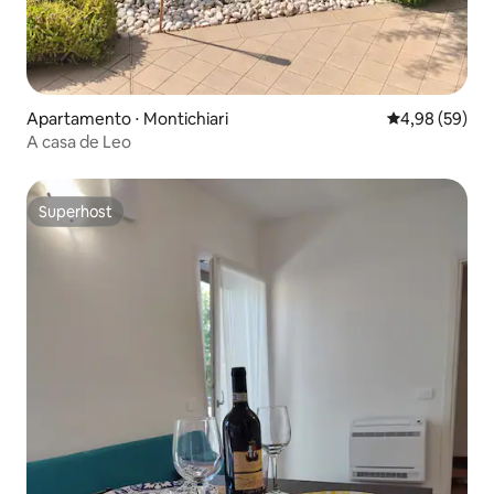
Apartamento ⋅ Montichiari
4,98 de uma a
4,98 (59)
A casa de Leo
Superhost
Superhost