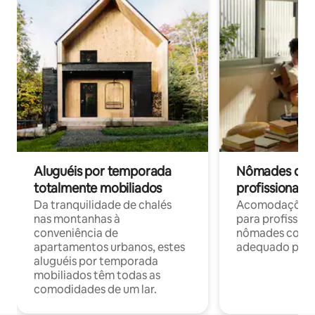
Aluguéis por temporada
Nômades digit
totalmente mobiliados
profissionais 
Da tranquilidade de chalés
Acomodações c
nas montanhas à
para profission
conveniência de
nômades com W
apartamentos urbanos, estes
adequado para 
aluguéis por temporada
mobiliados têm todas as
comodidades de um lar.