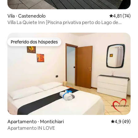
Vila ⋅ Castenedolo
4,81 de uma a
4,81 (74)
Villa La Quiete Inn [Piscina privativa perto do Lago de
Garda]
Preferido dos hóspedes
Preferido dos hóspedes
Apartamento ⋅ Montichiari
4,9 de uma a
4,9 (49)
Apartamento IN LOVE