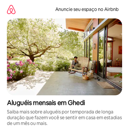
Pular
para
Anuncie seu espaço no Airbnb
o
conteúdo
Aluguéis mensais em Ghedi
Saiba mais sobre aluguéis por temporada de longa
duração que fazem você se sentir em casa em estadias
de um mês ou mais.