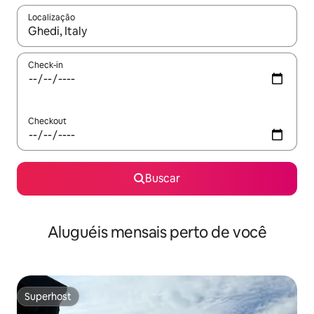
Localização
Quando os resultados estiverem disponíveis, explore-os usando
Check-in
Checkout
Buscar
Aluguéis mensais perto de você
Superhost
Superhost