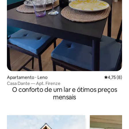
Apartamento ⋅ Leno
4,75 de uma 
4,75 (8)
Casa Dante — Apt. Firenze
O conforto de um lar e ótimos preços
mensais