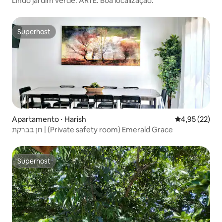
Lindo jardim verde. ARTE. Boa localização.
Superhost
Superhost
Apartamento ⋅ Harish
4,95 de uma a
4,95 (22)
חן בברקת | (Private safety room) Emerald Grace
Superhost
Superhost