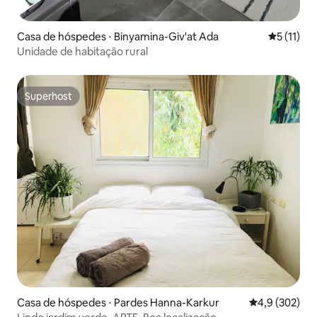
Casa de hóspedes ⋅ Binyamina-Giv'at Ada
5 de uma a
5 (11)
Unidade de habitação rural
Superhost
Superhost
Casa de hóspedes ⋅ Pardes Hanna-Karkur
4,9 de uma av
4,9 (302)