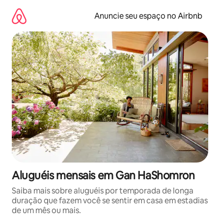
Pular
para
Anuncie seu espaço no Airbnb
o
conteúdo
Aluguéis mensais em Gan HaShomron
Saiba mais sobre aluguéis por temporada de longa
duração que fazem você se sentir em casa em estadias
de um mês ou mais.