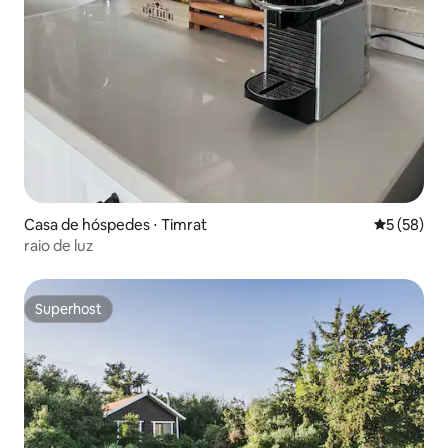
Casa de hóspedes ⋅ Timrat
5 de uma a
5 (58)
raio de luz
Superhost
Superhost