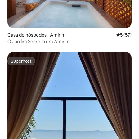
Casa de hóspedes ⋅ Amirim
5 de uma a
5 (57)
O Jardim Secreto em Amirim
Superhost
Superhost