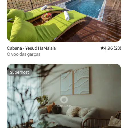
Cabana ⋅ Yesud HaMa'ala
4,96 de uma a
4,96 (23)
O voo das garças
Superhost
Superhost