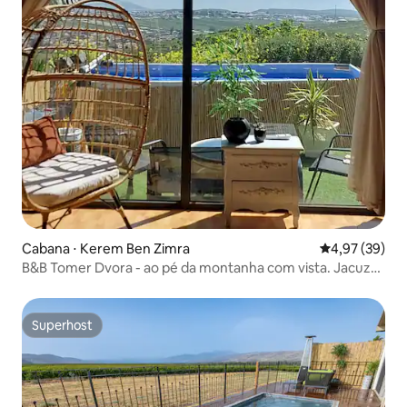
Cabana ⋅ Kerem Ben Zimra
4,97 de uma a
4,97 (39)
B&B Tomer Dvora - ao pé da montanha com vista. Jacuzzi
privativa completa
Superhost
Superhost