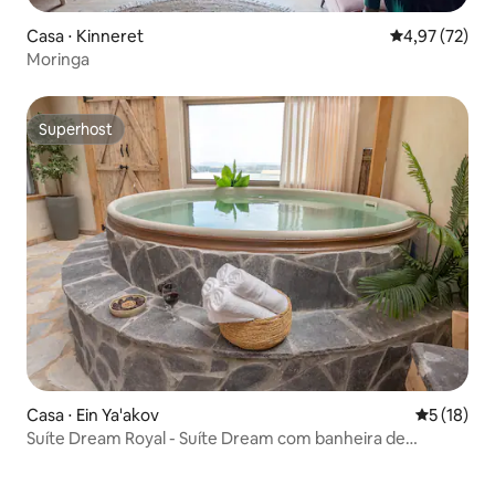
Casa ⋅ Kinneret
4,97 de uma a
4,97 (72)
Moringa
Superhost
Superhost
Casa ⋅ Ein Ya'akov
5 de uma a
5 (18)
Suíte Dream Royal - Suíte Dream com banheira de
hidromassagem