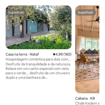
Superhost
Superhost
Superhost
Superhost
Casa na terra ⋅ Nataf
4,99 de uma avaliação média de 
4,99 (160)
Hospedagem romântica para dois com
vista
Desfrute da tranquilidade e da natureza.
Relaxe em um canto especial com vista
para o verde... desfrute de um chuveiro
duplo e uma banheira de
hidromassagem. Um visual único de uma
rocha natural e exposta, como a parede
sobre a qual a pousada foi construída.
Zimmer na atmosfera de uma casa
Cabana ⋅ Klil
Hobbit, construída por um artesão de
Chalé Kedem em K
madeira no meio do bosque natural das