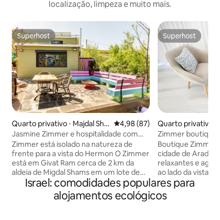
localização, limpeza e muito mais.
Superhost
Superhost
Superhost
Superhost
Quarto privativo ⋅ Majdal Sha
4,98 de uma avaliação média de
4,98 (87)
Quarto privativo ⋅
ms
Jasmine Zimmer e hospitalidade com
Zimmer boutique 
vista deslumbrante
Zimmer está isolado na natureza de
Boutique Zimmer Adela . Lo
frente para a vista do Hermon O Zimmer
cidade de Arad e 
está em Givat Ram cerca de 2 km da
relaxantes e agra
aldeia de Migdal Shams em um lote de
ao lado da vista de
Israel: comodidades populares para
natureza privada de cerejas, o Zimmer é
Zimmer é equipado
construído em madeira e tem uma sala
padrão e cuidado
alojamentos ecológicos
de estar, uma cozinha interna, WC e
pelo designer e p
chuveiro e um quarto, o complexo
Adela . O quarto é
externo tem outra cozinha externa
Adela Boutique é 