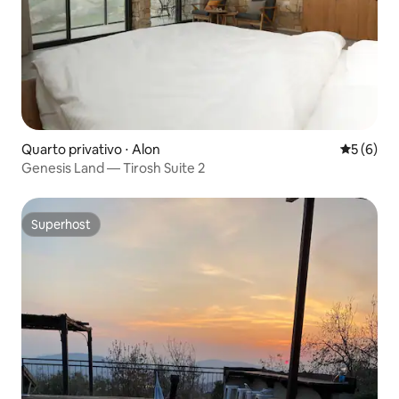
Quarto privativo ⋅ Alon
5 de uma 
5 (6)
Genesis Land — Tirosh Suite 2
Superhost
Superhost