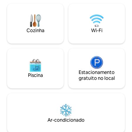
totalmente equipada e WC. Do lado de
acesso direto ao t
fora, há várias áreas de estar e há uma
aquecido e à pisci
área gramada com vistas
totalmente equipada, um micro
deslumbrantes. Há uma área de lazer
uma geladeira e u
para crianças, a casa é aquecida com a
Todos os complex
Cozinha
Wi-Fi
ajuda de eletricidade como sexo , há
equipados com uma
internet, água quente e todo o
plano. O alojament
equipamento necessário para preparar
Bokek e a 49 km d
comida na cozinha. O espaço ao ar livre é
de hidromassagem
grande o suficiente para acomodar até
também piscina aq
30 pessoas. Mobiliado além de TV e
panorâmica
geladeira, o Zimmer garante uma
experiência de acomodação de alta
Estacionamento
Piscina
qualidade.
gratuito no local
Ar-condicionado