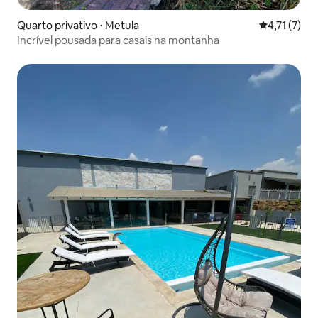
Quarto privativo ⋅ Metula
4,71 de uma 
4,71 (7)
Incrível pousada para casais na montanha