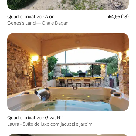
Quarto privativo ⋅ Alon
4,56 de uma a
4,56 (18)
Genesis Land — Chalé Dagan
Quarto privativo ⋅ Givat Nili
Laura - Suíte de luxo com jacuzzi e jardim