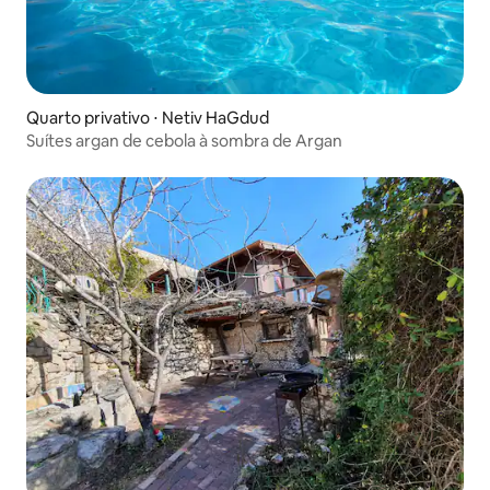
Quarto privativo ⋅ Netiv HaGdud
Suítes argan de cebola à sombra de Argan