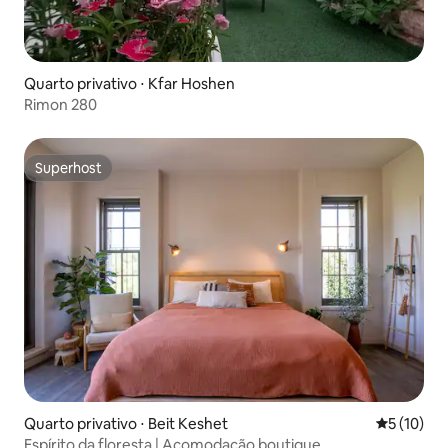
Quarto privativo ⋅ Kfar Hoshen
Rimon 280
Superhost
Superhost
Quarto privativo ⋅ Beit Keshet
5 de uma a
5 (10)
Espírito da floresta | Acomodação boutique