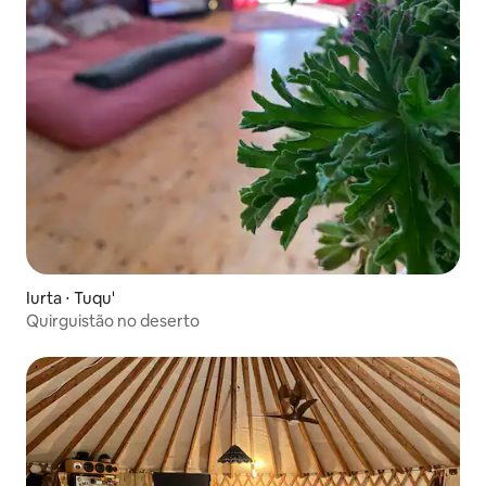
Iurta ⋅ Tuqu'
Quirguistão no deserto