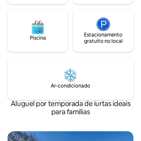
casais e pessoas sozinhas. Se quiserem
expandir as atividades durante as suas
férias, também poderão fazer um retiro
privado personalizado. Se tiver
interesse, fique à vontade para escrever
sua pergunta e enviarei mais detalhes.
Estacionamento
Piscina
gratuito no local
Ar-condicionado
Aluguel por temporada de iurtas ideais
para famílias