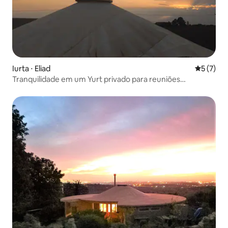
Iurta ⋅ Eliad
5 de uma 
5 (7)
Tranquilidade em um Yurt privado para reuniões
significativas. Restinest