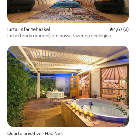
Iurta ⋅ Kfar Yehezkel
4,67 de uma 
4,67 (3)
Iurta (tenda mongol) em nossa fazenda ecológica
Quarto privativo ⋅ Had Nes