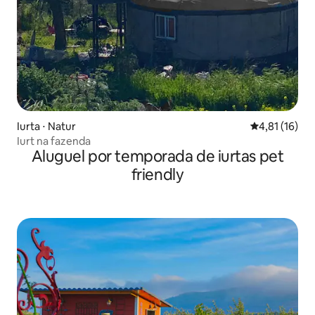
Iurta ⋅ Natur
4,81 de uma a
4,81 (16)
Iurt na fazenda
Aluguel por temporada de iurtas pet
friendly