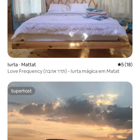
Iurta ⋅ Mattat
5 de uma a
5 (18)
Love Frequency (תדר אהבה) - Iurta mágica em Matat
Superhost
Superhost