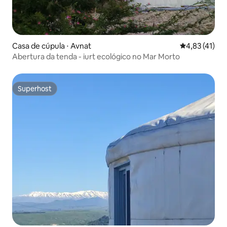
Casa de cúpula ⋅ Avnat
4,83 de uma a
4,83 (41)
Abertura da tenda - iurt ecológico no Mar Morto
Superhost
Superhost