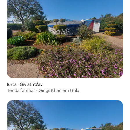
Iurta ⋅ Giv'at Yo'av
Tenda familiar - Gings Khan em Golã