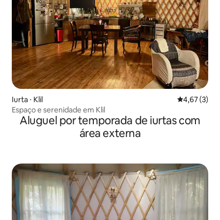
Iurta ⋅ Klil
4,67 de uma 
4,67 (3)
Espaço e serenidade em Klil
Aluguel por temporada de iurtas com
área externa