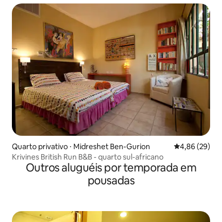
Quarto privativo ⋅ Midreshet Ben-Gurion
4,86 de uma a
4,86 (29)
Krivines British Run B&B - quarto sul-africano
Outros aluguéis por temporada em
pousadas