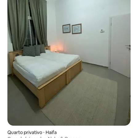
noite. Passeie por 4 min. e você está na
praia. Vá em frente por mais 5 min. e
você está no antigo porto de Jaffa e no
centro histórico. No entanto, você não
será o primeiro a fazer isso. Os antigos
egípcios fizeram isso 4500 anos antes de
você. Ainda assim, depois de 4500 anos,
eles podem dizer isso sobre você
também. Você pode caminhar até as
partes sul e central de Tel Aviv ou você
pode pegar um ônibus nas
proximidades, usar nossos bykes,
bicicletas pagas, carros pagos ou
scooters ou o que for melhor para você
no momento. Você não precisará
manter um carro alugado e se
preocupar em estacionar e pagar por ele
sem usá-lo.
Quarto privativo ⋅ Haifa