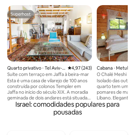
Superhost
Superhost
Quarto privativo ⋅ Tel Aviv-Y
4,97 de uma avaliação média de 
4,97 (243)
Cabana ⋅ Metula
afo
Suíte com terraço em Jaffa à beira-mar
O Chalé Meshi Ba
Esta é uma casa de vilarejo de 100 anos
Isolado das outras
construída por colonos Templer em
quarto tem uma vi
Jaffa no início do século XIX. A moradia
pomares de maçãs
geminada de dois andares está situada
Líbano. Elegantemente decorado com
Israel: comodidades populares para
no segundo andar do edifício. Tetos com
uma decoração br
mais de seis metros de altura darão o
quarto permitirá q
pousadas
espaço de respiração que você deseja
desfrute de uma es
em suas férias. No primeiro andar, 90
romântica. A Cabana Meshi BaLavan
metros quadrados, mais duas varandas e
(White Silk) é perf
um voo de entrada que usamos como
ocasiões especiais