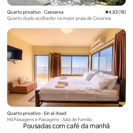
Quarto privativo ⋅ Caesarea
4,83 de uma a
4,83 (18)
Quarto duplo acolhedor na maior praia de Cesareia
Quarto privativo ⋅ Ein al-Asad
Mil Paisagens e Paisagens - Sala de Família
Pousadas com café da manhã