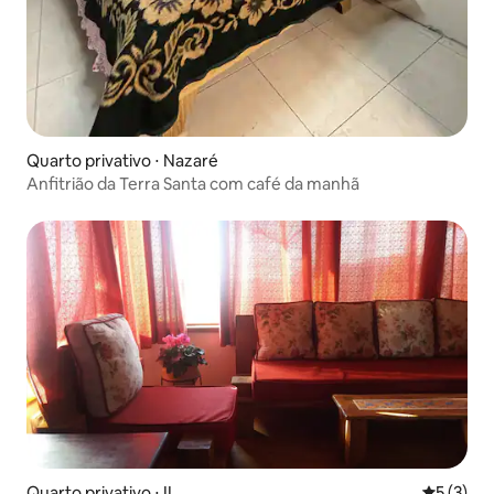
Quarto privativo ⋅ Nazaré
Anfitrião da Terra Santa com café da manhã
Quarto privativo ⋅ IL
5 de uma 
5 (3)