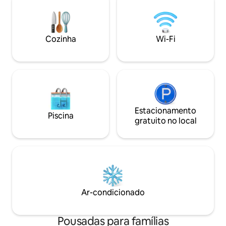
nosso jardim, cercado por plantas. Neste
aniversários, sua 
piso dormimos, cozinhamos, nos
fim de semana tranquil
divertimos durante os dias de verão e
banheiro privativ
trabalhamos em nosso escritório
equipada, que ta
Cozinha
Wi-Fi
privado. No segundo andar, com 40
máquina de café, 
metros quadrados de largura, você pode
de uma jacuzzi mi
usar o espaço aberto da galeria, passar
uma vista glorios
um tempo no terraço do telhado para
teto que gira 360 
desfrutar da brisa mediterrânea e do sol,
sistema de home theater. 
mesmo no inverno, e dormirá no quarto
também tem seu pr
romântico do sótão com a clarabóia
onde você pode de
acima. O mar, a comida e a bebida, as
Estacionamento
sol magnífico e u
Piscina
pessoas e os lugares se misturam por
serenidade. Mais informações:
gratuito no local
aqui para lhe dar as férias inesquecíveis
http://www.levari
que você está procurando. O espaço do
andar superior é gratuito para você usar,
incluindo a galeria e o terraço do
telhado. Claro, o quarto no sótão e o
banheiro anexo são exclusivamente
seus, com sua própria porta parafusada.
Ar-condicionado
Em caso de chegada antecipada, você
pode guardar sua bagagem no
escritório, ao lado da entrada, no
Pousadas para famílias
primeiro andar, de perto e fora de vista.