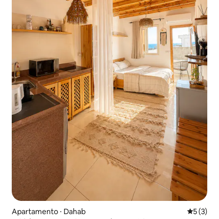
Apartamento ⋅ Dahab
5 de uma 
5 (3)