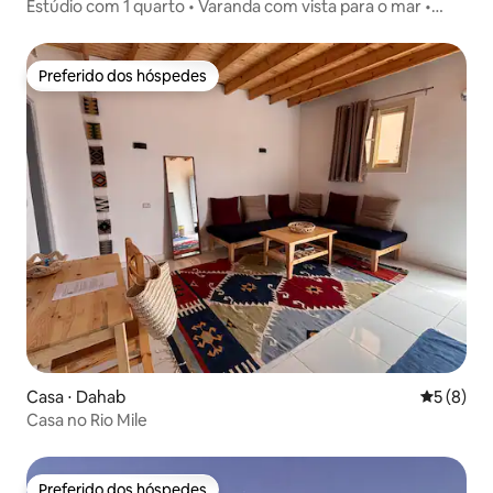
Estúdio com 1 quarto • Varanda com vista para o mar •
Passos para o mar
Preferido dos hóspedes
Preferido dos hóspedes
Casa ⋅ Dahab
5 de uma 
5 (8)
Casa no Rio Mile
Preferido dos hóspedes