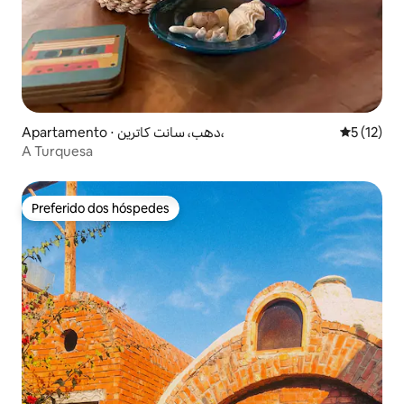
Apartamento ⋅ دهب، سانت كاترين،
5 de uma a
5 (12)
A Turquesa
Preferido dos hóspedes
Preferido dos hóspedes