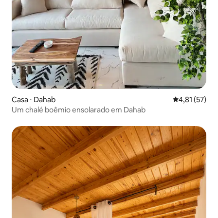
Casa ⋅ Dahab
4,81 de uma a
4,81 (57)
Um chalé boêmio ensolarado em Dahab