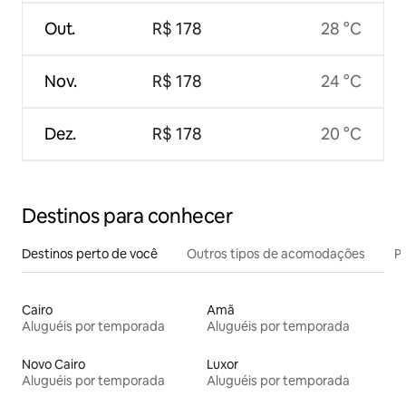
Out.
R$ 178
28 °C
Nov.
R$ 178
24 °C
Dez.
R$ 178
20 °C
Destinos para conhecer
Destinos perto de você
Outros tipos de acomodações
Pr
Cairo
Amã
Aluguéis por temporada
Aluguéis por temporada
Novo Cairo
Luxor
Aluguéis por temporada
Aluguéis por temporada