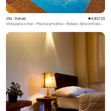
Vila ⋅ Dahab
4,83 de uma a
4,83 (12)
Vista para o mar • Piscina privativa • Relaxe, descontraia e
aproveite