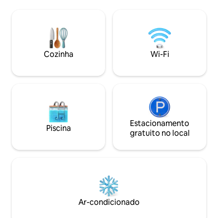
simplicidade e enc
se necessário. Casais: Certidão de
momento presente
casamento necessária se pelo menos
deslumbrantes pa
um hóspede for egípcio, de acordo com
passos de você e o ritmo relaxante do
a lei. Sem exceção.
mar enquanto esti
é mais do que uma
Cozinha
Wi-Fi
jornada para uma 
equilibrada.
Estacionamento
Piscina
gratuito no local
Ar-condicionado