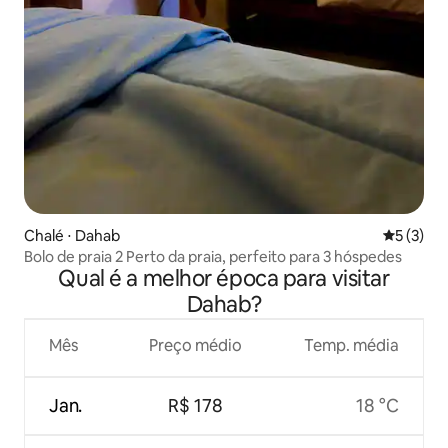
Chalé ⋅ Dahab
5 de uma 
5 (3)
Bolo de praia 2 Perto da praia, perfeito para 3 hóspedes
Qual é a melhor época para visitar
Dahab?
Mês
Preço médio
Temp. média
Jan.
R$ 178
18 °C