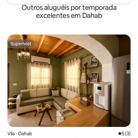
Outros aluguéis por temporada
excelentes em Dahab
Superhost
Superhost
Vila ⋅ Dahab
5 de uma 
5 (3)