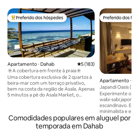
Preferido dos hóspedes
Preferido dos hó
Entre os melhores preferidos dos hóspedes
Preferido dos hó
Apartamento ⋅ Dahab
5 de uma avaliação média de 
5 (183)
☀A cobertura em frente à praia☀
Uma cobertura exclusiva de 2 quartos à
Apartamento ⋅ D
beira-mar com um terraço privativo,
Japandi Oasis (be
bem na costa da região de Asala. Apenas
da praia)
Experimente o des
5 minutos a pé do Asala Market, o
wabi-sabi japonês
principal mercado local de Dahab. O
escandinavo. Este 
início do calçadão turístico (extremidade
minimalista e estú
norte) também fica a 5 minutos a pé ao
Comodidades populares em aluguel por
mar celebra a imp
longo da praia. Aviso: Devido à alta
naturais, tons de 
procura, geralmente não é possível
temporada em Dahab
artesanais. Organi
fazer check-in antecipado nem check-
espaço convida vo
out tardio. É possível deixar as bagagens,