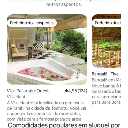
outros aspectos.
Preferido dos hóspedes
Preferido dos hó
Preferido dos hóspedes
Preferido dos hó
Bangalô ⋅ Tiva
Bangalô em Moan
Novo bangalô tradi
Vila ⋅ Taiʻarapu-Ouest
4,95 de uma avaliação média de 
4,95 (124)
localizado à beira-mar. Lugar fa
Villa Maui
para apreciar o lin
para Bora Bora. Re
A Villa Maui está localizada na península
lado da rua para 
de Tahiti, na cidade de Toahotu. Você vai
Lugar tranquilo. Transferências: Grátis a
encontrá-la na encosta da montanha,
partir da doca de
com vista para a famosa praia de areia
Comodidades populares em aluguel por
2.000 XPF a partir
branca de Tahiti Iti, chamada “La plage