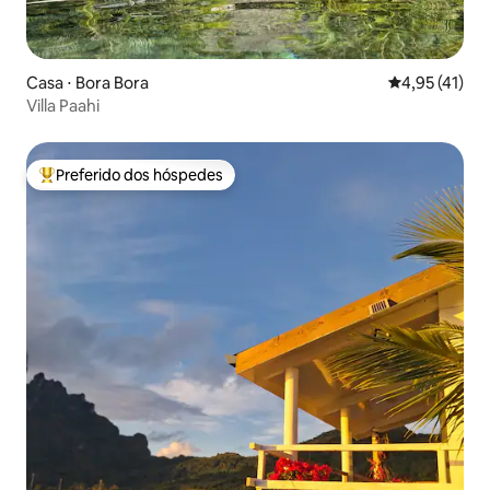
Casa ⋅ Bora Bora
4,95 de uma a
4,95 (41)
Villa Paahi
Preferido dos hóspedes
Entre os melhores preferidos dos hóspedes