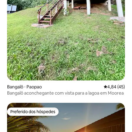
Bangalô ⋅ Paopao
4,84 de uma a
4,84 (45)
Bangalô aconchegante com vista para a lagoa em Moorea
Preferido dos hóspedes
Preferido dos hóspedes