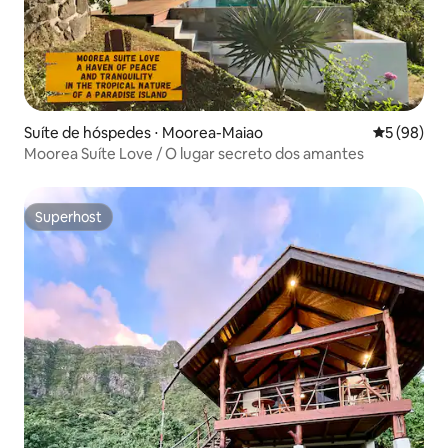
Suíte de hóspedes ⋅ Moorea-Maiao
5 de uma a
5 (98)
Moorea Suíte Love / O lugar secreto dos amantes
Superhost
Superhost