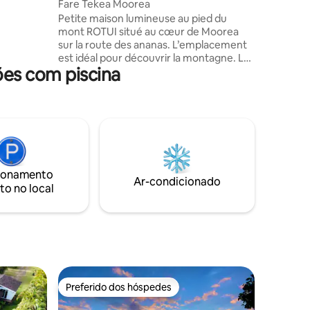
Fare Tekea Moorea
umbrante
Petite maison lumineuse au pied du
a ilha
mont ROTUI situé au cœur de Moorea
sur la route des ananas. L’emplacement
est idéal pour découvrir la montagne. La
ões com piscina
chambre climatisée et équipée d’un lit
double vous accueillent dans une
ambiance sereine et douce. La maison
dispose d’une piscine privée et d’une
terrasse extérieure avec pergola. Un
barbecue est également disponible. À
proximité de la plupart des activités de
montagne (randonné, VTT) et proche de
ionamento
toute commodité : supermarché,
Ar-condicionado
to no local
restaurant, plage
Preferido dos hóspedes
os hóspedes
Preferido dos hóspedes