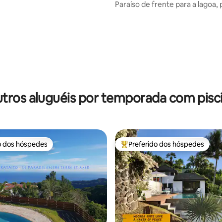
Paraíso de frente para a lagoa, p
quartos, 2 banheiros, 2 vagas d
garagem
média de 5, 83 avaliações
tros aluguéis por temporada com pisc
o dos hóspedes
Preferido dos hóspedes
o dos hóspedes
Entre os melhores preferidos d