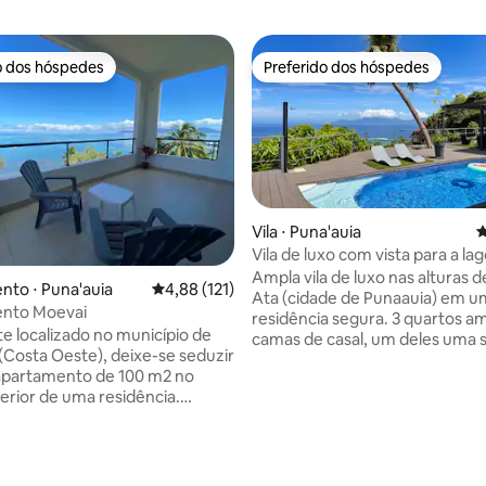
o dos hóspedes
Preferido dos hóspedes
o dos hóspedes
Preferido dos hóspedes
Vila ⋅ Puna'auia
4
Vila de luxo com vista para a la
Moorea
Ampla vila de luxo nas alturas 
to ⋅ Puna'auia
4,88 de uma avaliação média de 5, 121 avalia
4,88 (121)
Ata (cidade de Punaauia) em 
nto Moevai
residência segura. 3 quartos amplos com
e localizado no município de
camas de casal, um deles uma s
(Costa Oeste), deixe-se seduzir
master com banheiro integrad
apartamento de 100 m2 no
cama de 180 cm x 200 cm. Para bebês e
erior de uma residência.
crianças muito pequenas, uma
 com bom gosto, oferece uma
guarda-chuva tipo cama de be
quipada e aberta para uma sala
também estará disponível med
iluminada, uma lavandaria com
solicitação. Bela sala de estar com mesa
édia de 5, 177 avaliações
na de lavar roupa e uma
de sinuca, cozinha americana. Terraço de