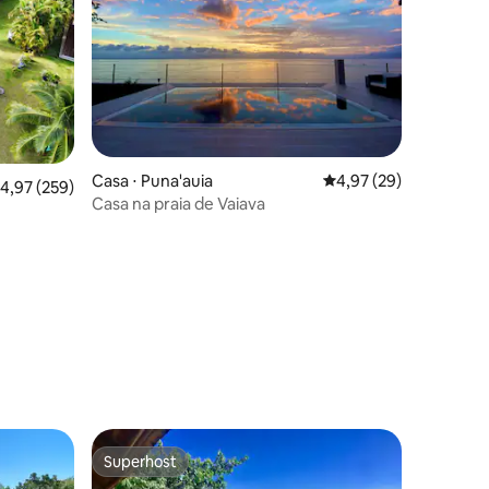
Casa ⋅ Puna'auia
4,97 de uma avaliação
4,97 (29)
,97 de uma avaliação média de 5, 259 avaliações
4,97 (259)
Casa na praia de Vaiava
ções
Superhost
Superhost