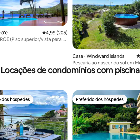
édia de 5, 156 avaliações
rō'ē
4,99 de uma avaliação média de 5, 205 avalia
4,99 (205)
/vista para a
ina)
Casa ⋅ Windward Islands
4
Pescaria ao nascer do sol em 
Locações de condomínios com piscina
o dos hóspedes
Preferido dos hóspedes
o dos hóspedes
Preferido dos hóspedes