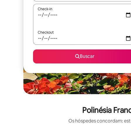
Check-in
Checkout
Buscar
Polinésia Fran
Os hóspedes concordam: estas