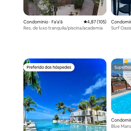
Condomínio ⋅ Fa'a'ā
4,87 de uma avaliação m
4,87 (105)
Condomíni
Res. de luxo tranquila/piscina/academia
Surf Oasi
Fi
Preferido dos hóspedes
Superho
Preferido dos hóspedes
Superho
Condomín
Blue Mana