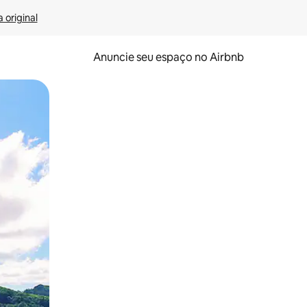
 original
Anuncie seu espaço no Airbnb
 deslizando o dedo na tela.