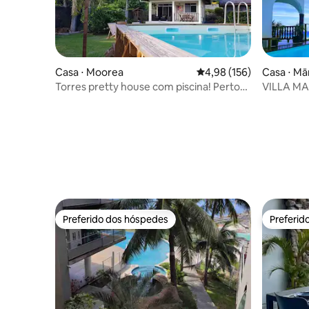
Casa ⋅ Moorea
4,98 de uma avaliação m
4,98 (156)
Casa ⋅ Mā
Torres pretty house com piscina! Perto
VILLA MAROE (Piso superior
da lagoa
lagoa/pisc
Preferido dos hóspedes
Preferid
Preferido dos hóspedes
Preferid