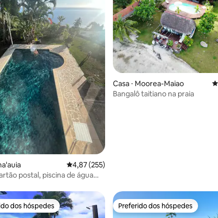
édia de 5, 133 avaliações
Casa ⋅ Moorea-Maiao
4
Bangalô taitiano na praia
na'auia
4,87 de uma avaliação média de 5, 255 avalia
4,87 (255)
artão postal, piscina de água
 750 pés quadrados
rido dos hóspedes
Preferido dos hóspedes
 melhores preferidos dos hóspedes
Preferido dos hóspedes