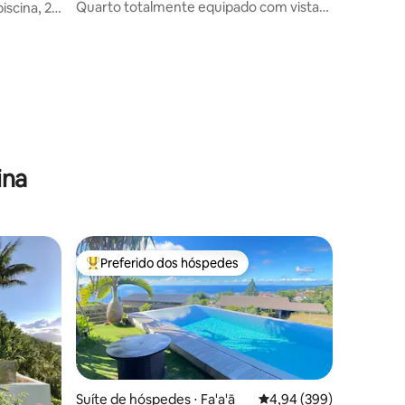
Quarto totalmente equipado com vista
iscina, 2
deslumbrante!
e
ina
Preferido dos hóspedes
os hóspedes
Entre os melhores preferidos dos hóspedes
Suíte de hóspedes ⋅ Fa'a'ā
4,94 de uma avaliação m
4,94 (399)