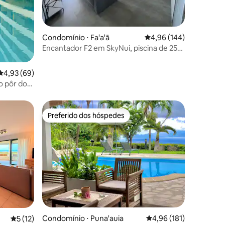
ções
Condomínio ⋅ Fa'a'ā
4,96 de uma avaliação 
4,96 (144)
Encantador F2 em SkyNui, piscina de 25m
e vista para o mar
4,93 de uma avaliação média de 5, 69 avaliações
4,93 (69)
 pôr do
Preferido dos hóspedes
os hóspedes
Preferido dos hóspedes
ções
Condomínio ⋅ Puna'auia
4,96 de uma avaliação 
4,96 (181)
5 de uma avaliação média de 5, 12 avaliações
5 (12)