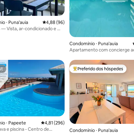
édia de 5, 105 avaliações
o ⋅ Puna'auia
4,88 de uma avaliação média de 5, 96 avalia
4,88 (96)
s — Vista, ar-condicionado e Wi-
Condomínio ⋅ Puna'auia
Apartamento com concierge ao
sol no Taiti
st
Preferido dos hóspedes
st
Entre os melhores preferidos d
io ⋅ Papeete
4,81 de uma avaliação média de 5, 296 avalia
4,81 (296)
va e piscina - Centro de
Condomínio ⋅ Puna'auia