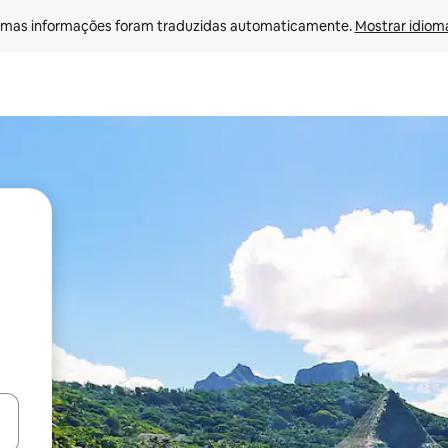
mas informações foram traduzidas automaticamente. 
Mostrar idioma
ore-os usando as seta para cima e para baixo do teclado ou tocando e