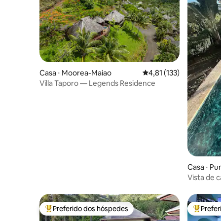
Casa ⋅ Moorea-Maiao
4,81 de uma avaliação m
4,81 (133)
Villa Taporo — Legends Residence
Casa ⋅ Pu
Vista de c
salgada -
Preferido dos hóspedes
Prefe
Entre os melhores preferidos dos hóspedes
Entre os