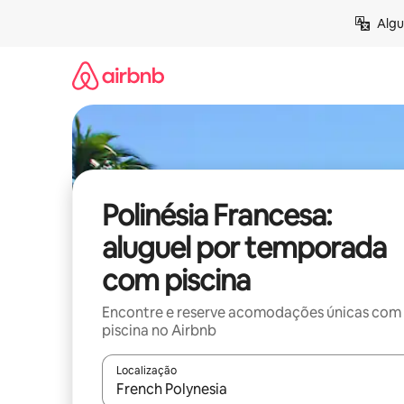
Pular
Algu
para
o
conteúdo
Polinésia Francesa:
aluguel por temporada
com piscina
Encontre e reserve acomodações únicas com
piscina no Airbnb
Localização
Quando os resultados estiverem disponíveis, expl