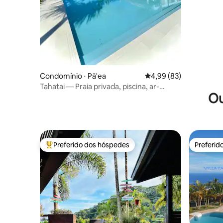
Papeete
Condomínio ⋅ Pā'ea
4,99 de uma avaliação 
4,99 (83)
Tahatai — Praia privada, piscina, ar-
Ou
condicionado, internet de alta velocidade
Preferido dos hóspedes
Preferid
Entre os melhores preferidos dos hóspedes
Preferid