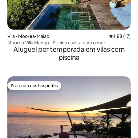
Vila ⋅ Moorea-Maiao
4,88 de uma a
4,88 (17)
Moorea Villa Mango - Piscina e vista para o mar
Aluguel por temporada em vilas com
piscina
Preferido dos hóspedes
Preferido dos hóspedes