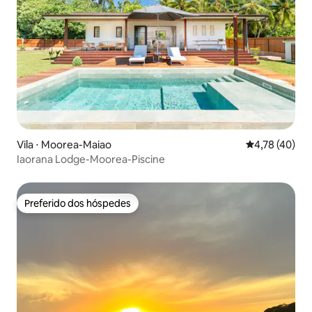
Vila ⋅ Moorea-Maiao
4,78 de uma a
4,78 (40)
Iaorana Lodge-Moorea-Piscine
Preferido dos hóspedes
Preferido dos hóspedes