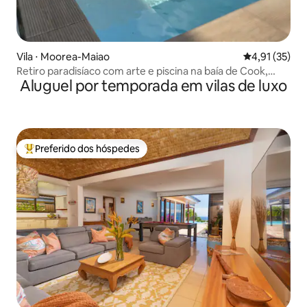
Vila ⋅ Moorea-Maiao
4,91 de uma a
4,91 (35)
Retiro paradisíaco com arte e piscina na baía de Cook,
Aluguel por temporada em vilas de luxo
Moorea
Preferido dos hóspedes
Entre os melhores preferidos dos hóspedes