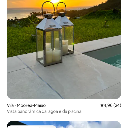
Vila ⋅ Moorea-Maiao
4,96 de uma a
4,96 (24)
Vista panorâmica da lagoa e da piscina