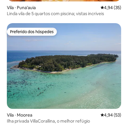
Vila ⋅ Puna'auia
4,94 de uma a
4,94 (35)
Linda vila de 5 quartos com piscina; vistas incríveis
Preferido dos hóspedes
Preferido dos hóspedes
Vila ⋅ Moorea
4,94 de uma a
4,94 (53)
Ilha privada VillaCorallina, o melhor refúgio