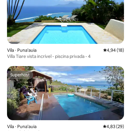
Vila ⋅ Puna'auia
4,94 de uma a
4,94 (18)
Villa Tiare vista incrível - piscina privada - 4
Superhost
Superhost
Vila ⋅ Puna'auia
4,83 de uma a
4,83 (29)