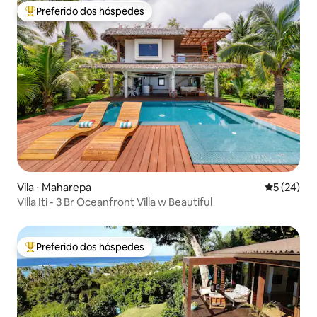
Preferido dos hóspedes
Entre os melhores preferidos dos hóspedes
Vila ⋅ Maharepa
5 de uma a
5 (24)
Villa Iti - 3 Br Oceanfront Villa w Beautiful
Preferido dos hóspedes
Entre os melhores preferidos dos hóspedes