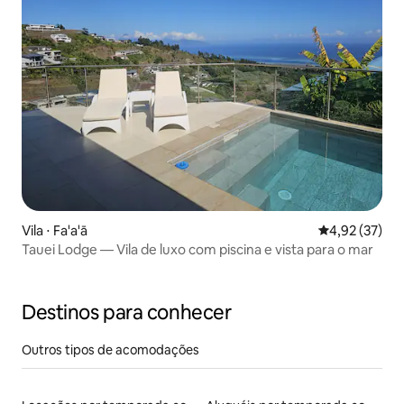
Vila ⋅ Fa'a'ā
4,92 de uma a
4,92 (37)
Tauei Lodge — Vila de luxo com piscina e vista para o mar
Destinos para conhecer
Outros tipos de acomodações