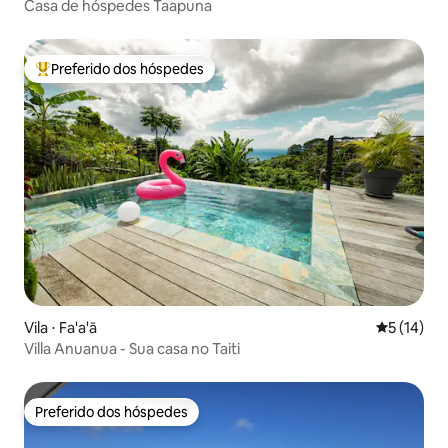
Casa de hóspedes Taapuna
Preferido dos hóspedes
Entre os melhores preferidos dos hóspedes
Vila ⋅ Fa'a'ā
5 de uma a
5 (14)
Villa Anuanua - Sua casa no Taiti
Preferido dos hóspedes
Preferido dos hóspedes