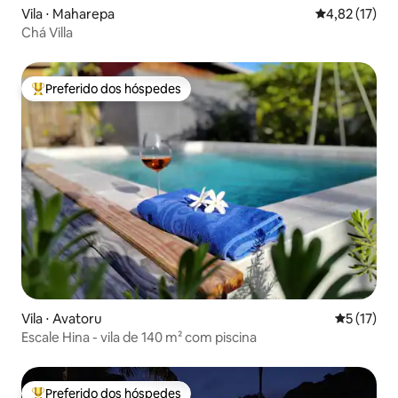
Vila ⋅ Maharepa
4,82 de uma a
4,82 (17)
Chá Villa
Preferido dos hóspedes
Entre os melhores preferidos dos hóspedes
Vila ⋅ Avatoru
5 de uma a
5 (17)
Escale Hina - vila de 140 m² com piscina
Preferido dos hóspedes