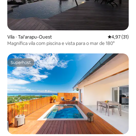
Vila ⋅ Taiʻarapu-Ouest
4,97 de uma a
4,97 (31)
Magnífica vila com piscina e vista para o mar de 180°
Superhost
Superhost