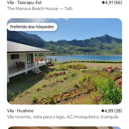
Vila ⋅ Taiarapu-Est
4,91 de uma a
4,91 (66)
The Manava Beach House — Taiti
Preferido dos hóspedes
Preferido dos hóspedes
Vila ⋅ Huahine
4,89 de uma a
4,89 (28)
Vila recente, vista para o lago, AC/mosquiteiro, tranquila