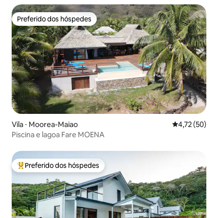
Preferido dos hóspedes
Preferido dos hóspedes
Vila ⋅ Moorea-Maiao
4,72 de uma a
4,72 (50)
Piscina e lagoa Fare MOENA
Preferido dos hóspedes
Entre os melhores preferidos dos hóspedes