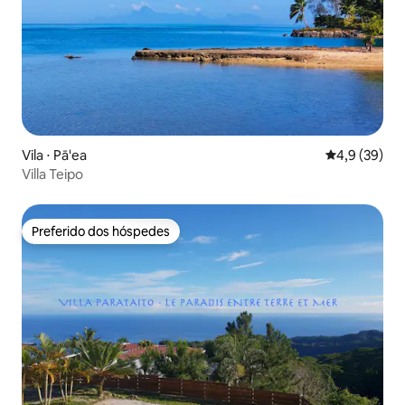
Vila ⋅ Pā'ea
4,9 de uma a
4,9 (39)
Villa Teipo
Preferido dos hóspedes
Preferido dos hóspedes