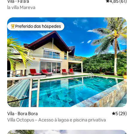
Vila ⋅ Fa'a'ā
4,85 de uma a
4,85 (61)
la villa Mareva
Preferido dos hóspedes
Entre os melhores preferidos dos hóspedes
Vila ⋅ Bora Bora
5 de uma a
5 (29)
Villa Octopus – Acesso à lagoa e piscina privativa