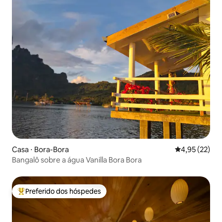
Casa ⋅ Bora-Bora
4,95 de uma a
4,95 (22)
Bangalô sobre a água Vanilla Bora Bora
Preferido dos hóspedes
Entre os melhores preferidos dos hóspedes