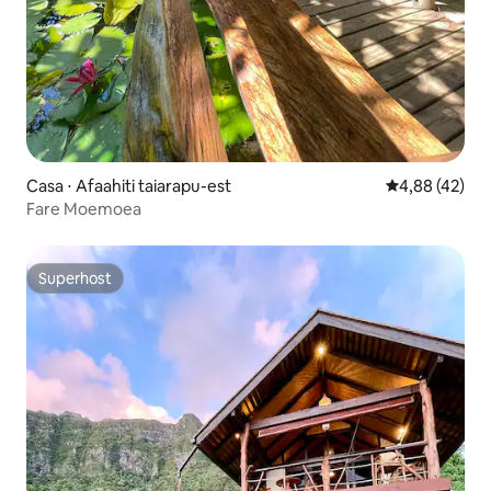
Casa ⋅ Afaahiti taiarapu-est
4,88 de uma a
4,88 (42)
Fare Moemoea
Superhost
Superhost