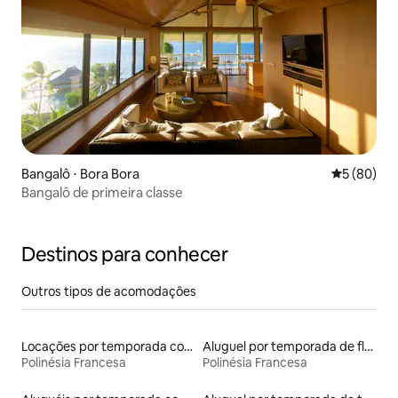
Bangalô ⋅ Bora Bora
5 de uma a
5 (80)
Bangalô de primeira classe
Destinos para conhecer
Outros tipos de acomodações
Locações por temporada com piscina
Aluguel por temporada de flats
Polinésia Francesa
Polinésia Francesa