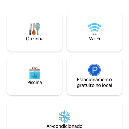
Vaitoare/Faaaha/Poutoru.
Estacionamento privativo, entrada e
doca de Haamene. Loja a 2 km 
acesso independente - Todas as
distância. Lancho
comodidades incluídas: ar condicionado,
distância. Aluguel de automóveis: Preço:
Wi-Fi de fibra de alta velocidade, smart
7.500 XPF por dia. Café da manhã 2.500
TV, frigobar gratuito, máquina
XPF. Jantar 3.500 
Nespresso, equipamentos de fitness,
pessoa. Mauruuru
cofre, toalhas, lavanderia,... - Privacidade
Cozinha
Wi-Fi
total - Um verdadeiro refúgio de paz -
100% de satisfação do hóspede
Estacionamento
Piscina
gratuito no local
Ar-condicionado