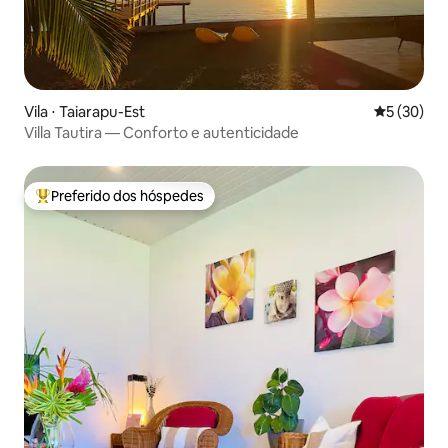
Vila ⋅ Taiarapu-Est
5 de uma a
5 (30)
Villa Tautira — Conforto e autenticidade
Preferido dos hóspedes
Entre os melhores preferidos dos hóspedes