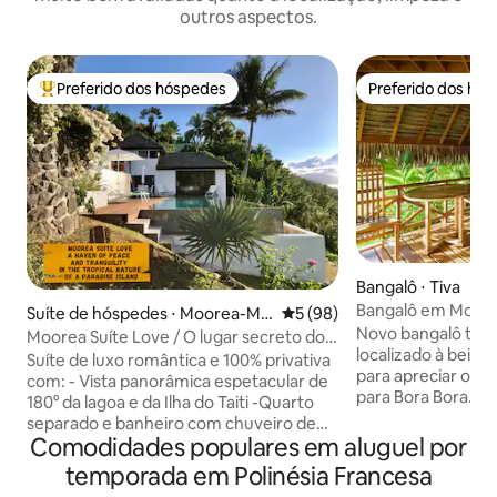
outros aspectos.
Preferido dos hóspedes
Preferido dos hó
Entre os melhores preferidos dos hóspedes
Preferido dos hó
Bangalô ⋅ Tiva
Bangalô em Moan
Suíte de hóspedes ⋅ Moorea-Mai
5 de uma avaliação média de
5 (98)
Novo bangalô tradi
ao
Moorea Suíte Love / O lugar secreto dos
localizado à beira-mar. Lugar fa
amantes
Suíte de luxo romântica e 100% privativa
para apreciar o lin
com: - Vista panorâmica espetacular de
para Bora Bora. Re
180° da lagoa e da Ilha do Taiti -Quarto
lado da rua para 
separado e banheiro com chuveiro de
Lugar tranquilo. Transferências: Grátis a
Comodidades populares em aluguel por
efeito chuva - Grande piscina espelhada
partir da doca de
privativa - Banheira de hidromassagem
temporada em Polinésia Francesa
2.000 XPF a partir
(com jatos de massagem) ​-