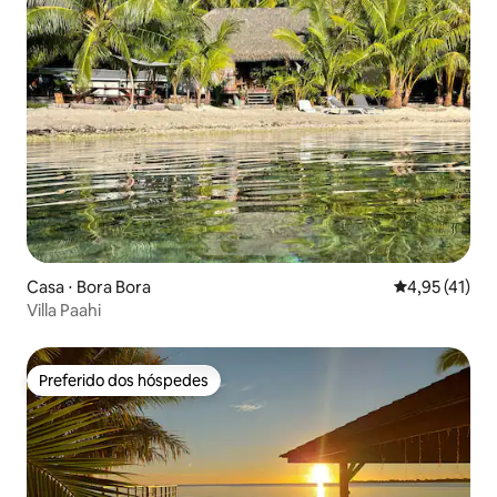
Casa ⋅ Bora Bora
4,95 de uma a
4,95 (41)
Villa Paahi
Preferido dos hóspedes
Preferido dos hóspedes