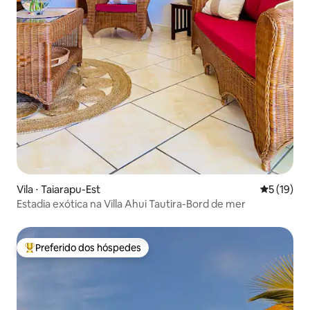
Vila ⋅ Taiarapu-Est
5 de uma a
5 (19)
Estadia exótica na Villa Ahui Tautira-Bord de mer
Preferido dos hóspedes
Entre os melhores preferidos dos hóspedes