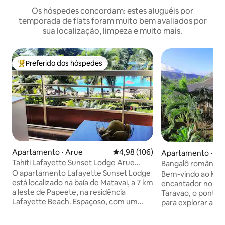
Os hóspedes concordam: estes aluguéis por
temporada de flats foram muito bem avaliados por
sua localização, limpeza e muito mais.
Preferido dos hóspedes
Entre os melhores preferidos dos hóspedes
Apartamento ⋅ Arue
4,98 de uma avaliação média de 
4,98 (106)
Apartamento ⋅ Tai
Tahiti Lafayette Sunset Lodge Arue
Bangalô romântico p
seaside
outrora
O apartamento Lafayette Sunset Lodge
Bem-vindo ao Kia 
está localizado na baía de Matavai, a 7 km
encantador no cor
a leste de Papeete, na residência
Taravao, o ponto d
Lafayette Beach. Espaçoso, com um
para explorar as 
grande quarto com cama king size,
Taiti, fazer caminh
banheiro com 2 pias, 1 banheira, 1
olímpica de Teahu