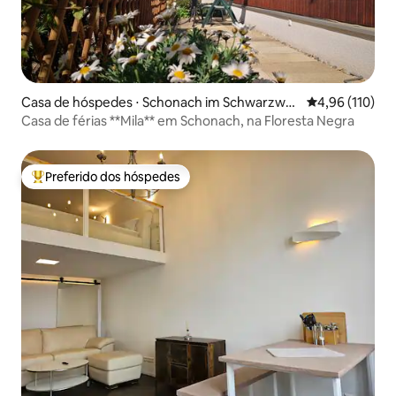
Casa de hóspedes ⋅ Schonach im Schwarzwal
4,96 de uma av
4,96 (110)
d
Casa de férias **Mila** em Schonach, na Floresta Negra
Preferido dos hóspedes
Entre os melhores preferidos dos hóspedes