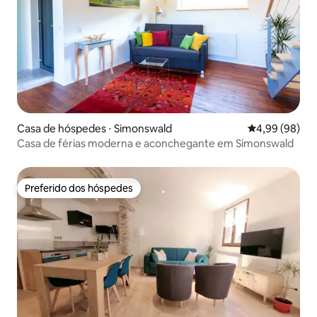
Casa de hóspedes ⋅ Simonswald
4,99 de uma av
4,99 (98)
Casa de férias moderna e aconchegante em Simonswald
Preferido dos hóspedes
Preferido dos hóspedes