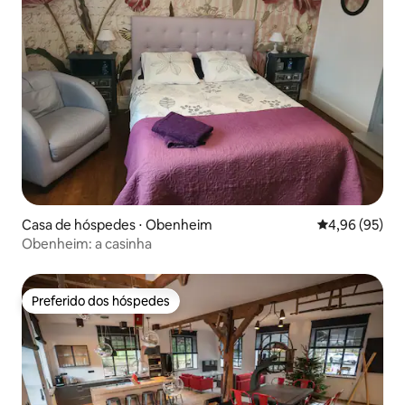
Casa de hóspedes ⋅ Obenheim
4,96 de uma a
4,96 (95)
Obenheim: a casinha
Preferido dos hóspedes
Preferido dos hóspedes