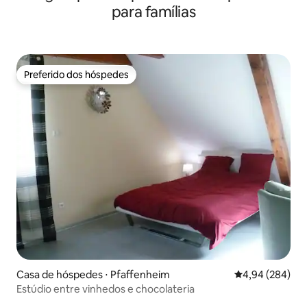
para famílias
Preferido dos hóspedes
Preferido dos hóspedes
Casa de hóspedes ⋅ Pfaffenheim
4,94 de uma ava
4,94 (284)
Estúdio entre vinhedos e chocolateria