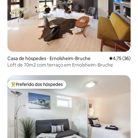
Casa de hóspedes ⋅ Ernolsheim-Bruche
4,75 de uma a
4,75 (36)
Loft de 70m2 com terraço em Ernolsheim-Bruche
Preferido dos hóspedes
Entre os melhores preferidos dos hóspedes