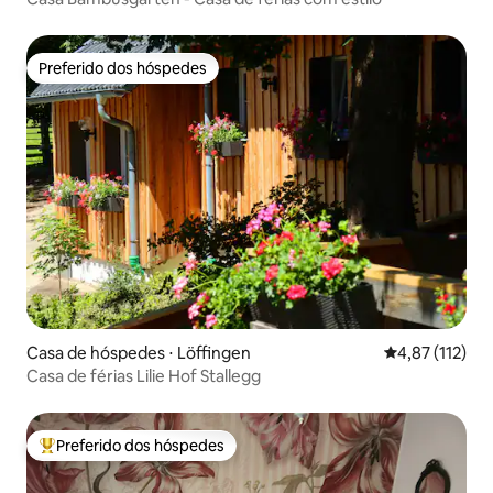
Preferido dos hóspedes
Preferido dos hóspedes
Casa de hóspedes ⋅ Löffingen
4,87 de uma av
4,87 (112)
Casa de férias Lilie Hof Stallegg
Preferido dos hóspedes
Entre os melhores preferidos dos hóspedes