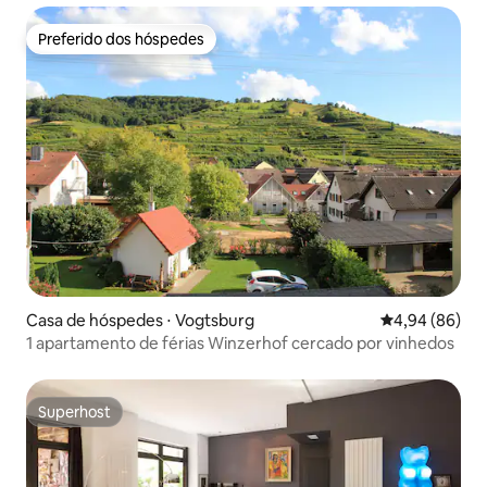
Preferido dos hóspedes
Preferido dos hóspedes
Casa de hóspedes ⋅ Vogtsburg
4,94 de uma av
4,94 (86)
1 apartamento de férias Winzerhof cercado por vinhedos
Superhost
Superhost