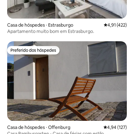
Casa de hóspedes ⋅ Estrasburgo
4,91 de uma av
4,91 (422)
Apartamento muito bom em Estrasburgo.
Preferido dos hóspedes
Preferido dos hóspedes
Casa de hóspedes ⋅ Offenburg
4,94 de uma av
4,94 (127)
Casa Bambusgarten - Casa de férias com estilo