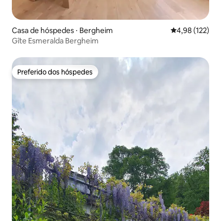
Casa de hóspedes ⋅ Bergheim
4,98 de uma av
4,98 (122)
Gîte Esmeralda Bergheim
Preferido dos hóspedes
Preferido dos hóspedes