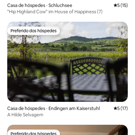
Casa de hóspedes ⋅ Schluchsee
5 de uma a
5 (15)
"Hip Highland Cow" im House of Happiness (7)
Preferido dos hóspedes
Preferido dos hóspedes
Casa de hóspedes ⋅ Endingen am Kaiserstuhl
5 de uma a
5 (17)
A Hilde Selvagem
Preferido dos hóspedes