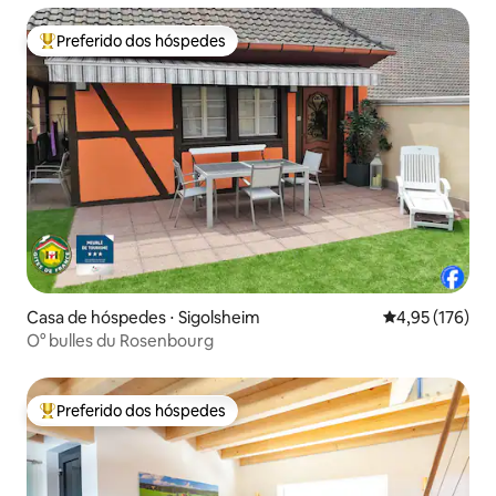
Preferido dos hóspedes
Entre os melhores preferidos dos hóspedes
Casa de hóspedes ⋅ Sigolsheim
4,95 de uma av
4,95 (176)
O° bulles du Rosenbourg
Preferido dos hóspedes
Entre os melhores preferidos dos hóspedes