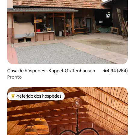
Casa de hóspedes ⋅ Kappel-Grafenhausen
4,94 de uma ava
4,94 (264)
Pronto
Preferido dos hóspedes
Entre os melhores preferidos dos hóspedes