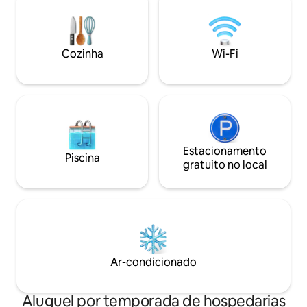
Restaurantes e lojas na aldeia -
pequeno lago com
Relaxamento e excursões, cultura e
propriedade convi
natureza
Cozinha
Wi-Fi
Estacionamento
Piscina
gratuito no local
Ar-condicionado
Aluguel por temporada de hospedarias