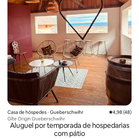
Casa de hóspedes ⋅ Gueberschwihr
4,98 de uma a
4,98 (48)
Gîte Origin Gueberschwihr
Aluguel por temporada de hospedarias
com pátio