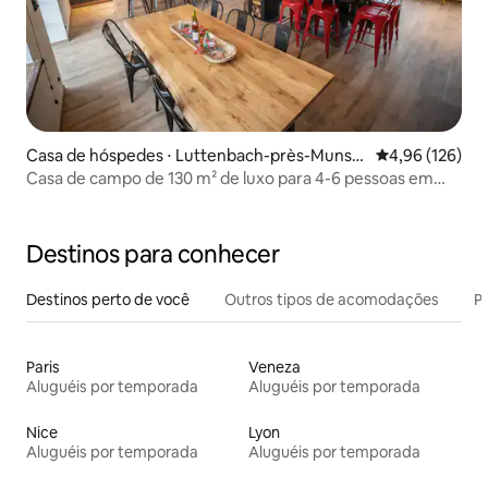
Casa de hóspedes ⋅ Luttenbach-près-Munst
4,96 de uma av
4,96 (126)
er
Casa de campo de 130 m² de luxo para 4-6 pessoas em
Fronzell
Destinos para conhecer
Destinos perto de você
Outros tipos de acomodações
Pr
Paris
Veneza
Aluguéis por temporada
Aluguéis por temporada
Nice
Lyon
Aluguéis por temporada
Aluguéis por temporada