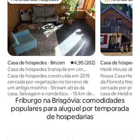
Preferido dos hóspedes
Entre os melhore
Casa de hóspedes ⋅ Binzen
4,95 de uma avaliação média de 
4,95 (202)
Casa de hóspedes 
Casa de hóspedes tranquila em um
Heidi-House de 2 
ambiente romântico!
bosques e prados
Casa de hóspedes construída em 2015
Nossa Casa Heidi e
cercada por vegetação no terreno de
da Floresta Negra
um antigo moinho - Stream atrás da
cercado por prados verde
casa. Selvagem e romântico. - 10 km de
casa de Heidi est
Friburgo na Brisgóvia: comodidades
Basileia, 5 km de Lörrach, Feldberg 50
vivemos. A casa H
min. Boas ligações de transporte (ônibus
tem uma entrada 
populares para aluguel por temporada
e trem) - Famílias, viajantes individuais,
sua privacidade sej
de hospedarias
pessoas de negócios, casais - Animais de
fazenda está local
estimação mediante solicitação - Dois
estrada, sem tráf
apartamentos, disponíveis para alugar
cercada por prados
juntos ou separadamente. -
floresta. Nosso pr