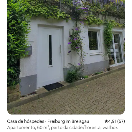
Casa de hóspedes ⋅ Freiburg im Breisgau
4,91 de uma a
4,91 (57)
Apartamento, 60 m², perto da cidade/floresta, wallbox