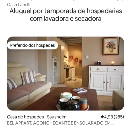
Casa Ländli
Aluguel por temporada de hospedarias
com lavadora e secadora
Preferido dos hóspedes
Preferido dos hóspedes
Casa de hóspedes ⋅ Sausheim
4,93 de uma av
4,93 (285)
BEL APPART. ACONCHEGANTE E ENSOLARADO EM
DEPENDÊNCIA