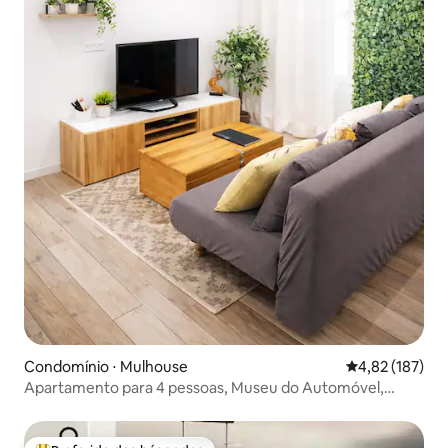
Condomínio ⋅ Mulhouse
4,82 de uma av
4,82 (187)
Apartamento para 4 pessoas, Museu do Automóvel,
Parque de Exposições, estacionamento gratuito