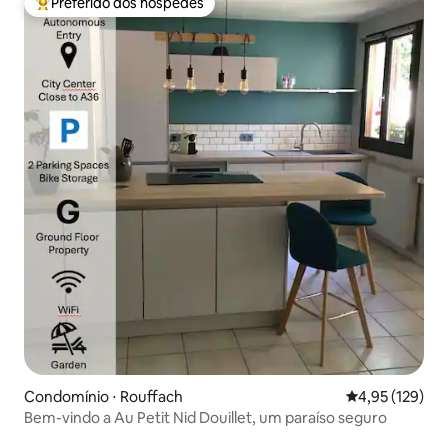
Preferido dos hóspedes
Entre os melhores preferidos dos hóspedes
Condomínio ⋅ Rouffach
4,95 de uma av
4,95 (129)
Bem-vindo a Au Petit Nid Douillet, um paraíso seguro