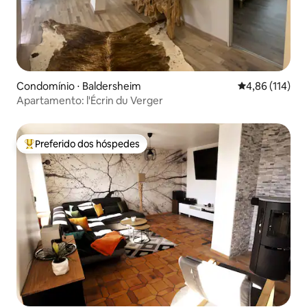
Condomínio ⋅ Baldersheim
4,86 de uma av
4,86 (114)
Apartamento: l'Écrin du Verger
Preferido dos hóspedes
Entre os melhores preferidos dos hóspedes