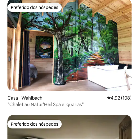
Preferido dos hóspedes
Preferido dos hóspedes
Casa ⋅ Wahlbach
4,92 de uma av
4,92 (108)
"Chalet au Natur'Heil Spa e iguarias"
Preferido dos hóspedes
Preferido dos hóspedes