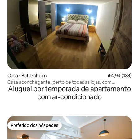
Casa ⋅ Battenheim
4,94 de uma av
4,94 (133)
Casa aconchegante, perto de todas as lojas, com
Aluguel por temporada de apartamento
estacionamento gratuito na frente. 10 minutos de
Mulhouse, 1 hora de Estrasburgo.
com ar-condicionado
Preferido dos hóspedes
Preferido dos hóspedes