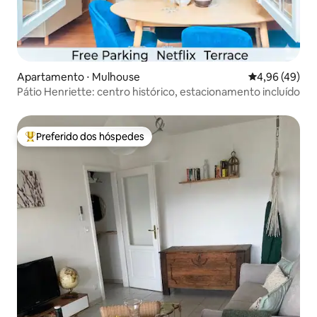
Apartamento ⋅ Mulhouse
4,96 de uma a
4,96 (49)
Pátio Henriette: centro histórico, estacionamento incluído
Preferido dos hóspedes
Entre os melhores preferidos dos hóspedes