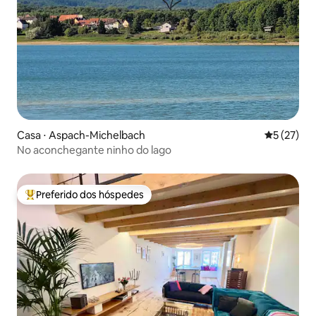
Casa ⋅ Aspach-Michelbach
5 de uma a
5 (27)
No aconchegante ninho do lago
Preferido dos hóspedes
Entre os melhores preferidos dos hóspedes