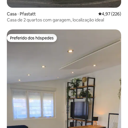
Casa ⋅ Pfastatt
4,97 de uma av
4,97 (226)
Casa de 2 quartos com garagem, localização ideal
Preferido dos hóspedes
Preferido dos hóspedes