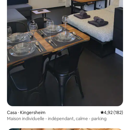
Casa ⋅ Kingersheim
4,92 de uma av
4,92 (182)
Maison individuelle - indépendant, calme - parking