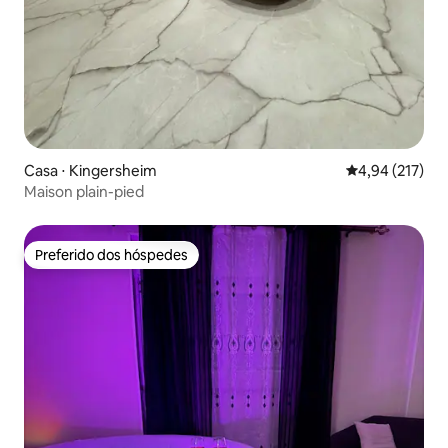
Casa ⋅ Kingersheim
4,94 de uma av
4,94 (217)
Maison plain-pied
Preferido dos hóspedes
Preferido dos hóspedes