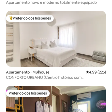
Apartamento novo e moderno totalmente equipado
Preferido dos hóspedes
Entre os melhores preferidos dos hóspedes
Apartamento ⋅ Mulhouse
4,99 de uma av
4,99 (225)
CONFORTO URBANO (Centro histórico com
estacionamento)
Preferido dos hóspedes
Preferido dos hóspedes