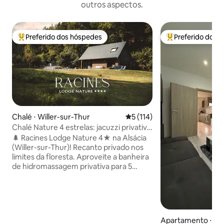
outros aspectos.
Preferido dos hóspedes
Preferido dos 
Entre os melhores preferidos dos hóspedes
Entre os melhore
Chalé ⋅ Willer-sur-Thur
5 de uma avaliação média de 
5 (114)
Chalé Nature 4 estrelas: jacuzzi privativo
e vista para a floresta
🌲 Racines Lodge Nature 4★ na Alsácia
(Willer-sur-Thur)! Recanto privado nos
limites da floresta. Aproveite a banheira
de hidromassagem privativa para 5
pessoas com vista para os Vosges e o
braseiro. Conforto premium,
totalmente equipado: lençóis, toalhas e
kit de boas-vindas para começar a
estadia (café e chá, sabão em pó,
Apartamento ⋅ Mu
pastilhas para máquina de lavar louça,