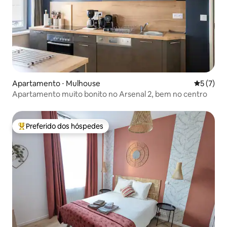
Apartamento ⋅ Mulhouse
5 de uma 
5 (7)
Apartamento muito bonito no Arsenal 2, bem no centro
Preferido dos hóspedes
Entre os melhores preferidos dos hóspedes