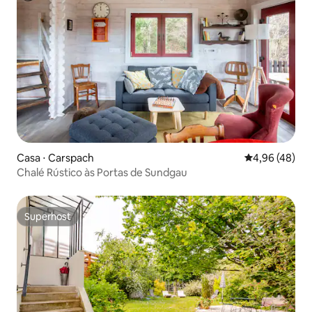
Casa ⋅ Carspach
4,96 de uma a
4,96 (48)
Chalé Rústico às Portas de Sundgau
Superhost
Superhost