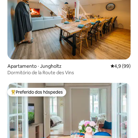
Apartamento ⋅ Jungholtz
4,9 de uma a
4,9 (99)
Dormitório de la Route des Vins
Preferido dos hóspedes
Entre os melhores preferidos dos hóspedes