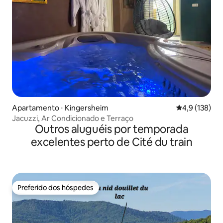
Apartamento ⋅ Kingersheim
4,9 de uma av
4,9 (138)
Jacuzzi, Ar Condicionado e Terraço
Outros aluguéis por temporada
excelentes perto de Cité du train
Preferido dos hóspedes
Preferido dos hóspedes