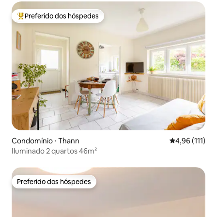
Preferido dos hóspedes
Entre os melhores preferidos dos hóspedes
Condomínio ⋅ Thann
4,96 de uma av
4,96 (111)
Iluminado 2 quartos 46m²
Preferido dos hóspedes
Preferido dos hóspedes