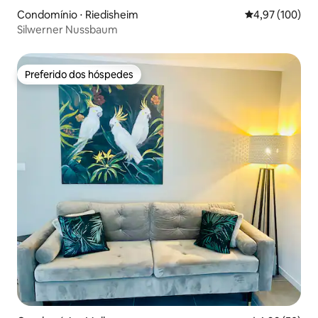
Condomínio ⋅ Riedisheim
4,97 de uma av
4,97 (100)
Silwerner Nussbaum
Preferido dos hóspedes
Preferido dos hóspedes