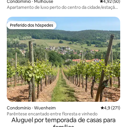
Condomínio ⋅ Mulhouse
4,92 de uma a
4,92 (50)
Apartamento de luxo perto do centro da cidade/estação
de trem
Preferido dos hóspedes
Preferido dos hóspedes
Condomínio ⋅ Wuenheim
4,9 de uma av
4,9 (271)
Parêntese encantado entre floresta e vinhedo
Aluguel por temporada de casas para