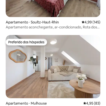
Apartamento ⋅ Soultz-Haut-Rhin
4,99 de uma av
4,99 (145)
Apartamento aconchegante, ar-condicionado, Rota dos
Vinhos
Preferido dos hóspedes
Preferido dos hóspedes
Apartamento ⋅ Mulhouse
4,95 de uma a
4,95 (83)