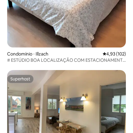
Condomínio ⋅ Illzach
4,93 de uma av
4,93 (102)
# ESTÚDIO BOA LOCALIZAÇÃO COM ESTACIONAMENTO
#
Superhost
Superhost