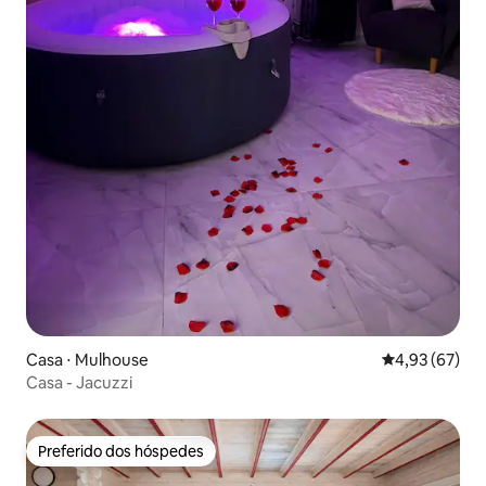
Casa ⋅ Mulhouse
4,93 de uma a
4,93 (67)
Casa - Jacuzzi
Preferido dos hóspedes
Preferido dos hóspedes