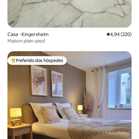
Casa ⋅ Kingersheim
4,94 de uma ava
4,94 (220)
Maison plain-pied
Preferido dos hóspedes
Entre os melhores preferidos dos hóspedes