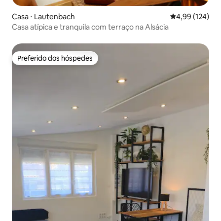
Casa ⋅ Lautenbach
4,99 de uma av
4,99 (124)
Casa atípica e tranquila com terraço na Alsácia
Preferido dos hóspedes
Preferido dos hóspedes