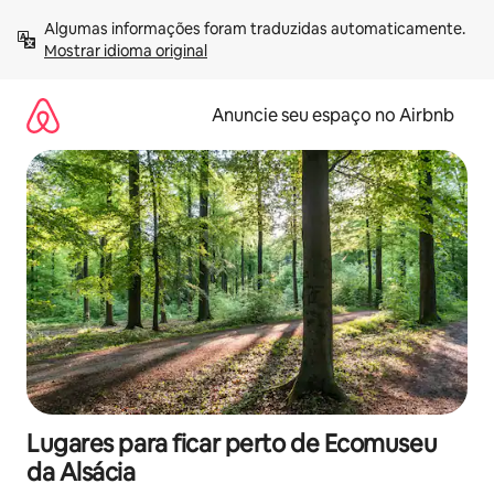
Pular
Algumas informações foram traduzidas automaticamente. 
para
Mostrar idioma original
o
conteúdo
Anuncie seu espaço no Airbnb
Lugares para ficar perto de Ecomuseu
da Alsácia