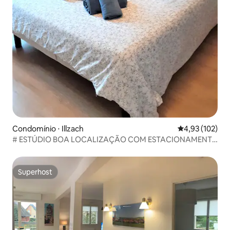
Condomínio ⋅ Illzach
4,93 de uma av
4,93 (102)
# ESTÚDIO BOA LOCALIZAÇÃO COM ESTACIONAMENTO
#
Superhost
Superhost