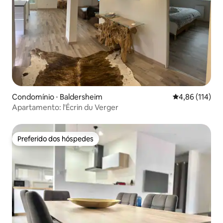
Condomínio ⋅ Baldersheim
4,86 de uma av
4,86 (114)
Apartamento: l'Écrin du Verger
Preferido dos hóspedes
Preferido dos hóspedes