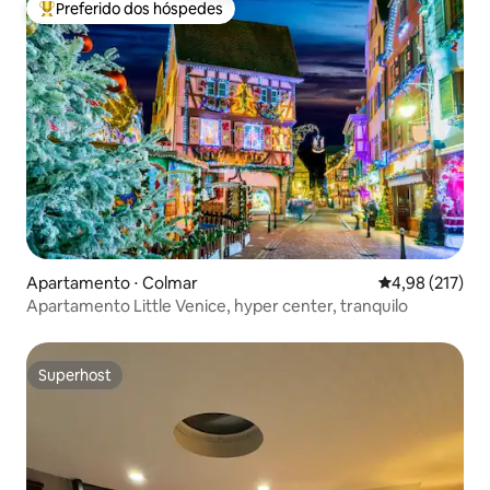
Preferido dos hóspedes
Entre os melhores preferidos dos hóspedes
Apartamento ⋅ Colmar
4,98 de uma av
4,98 (217)
Apartamento Little Venice, hyper center, tranquilo
Superhost
Superhost