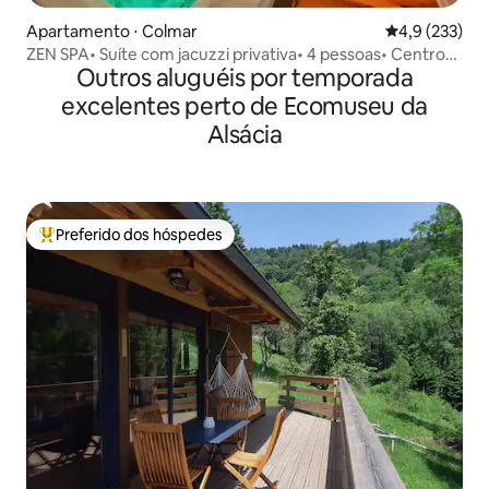
Apartamento ⋅ Colmar
4,9 de uma av
4,9 (233)
ZEN SPA• Suíte com jacuzzi privativa• 4 pessoas• Centro
Outros aluguéis por temporada
de Colmar
excelentes perto de Ecomuseu da
Alsácia
Preferido dos hóspedes
Entre os melhores preferidos dos hóspedes