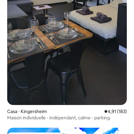
Casa ⋅ Kingersheim
4,91 de uma av
4,91 (183)
Maison individuelle - indépendant, calme - parking