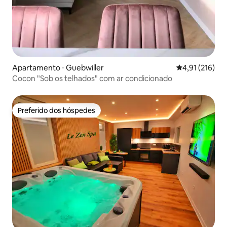
Apartamento ⋅ Guebwiller
4,91 de uma av
4,91 (216)
Cocon "Sob os telhados" com ar condicionado
Preferido dos hóspedes
Preferido dos hóspedes