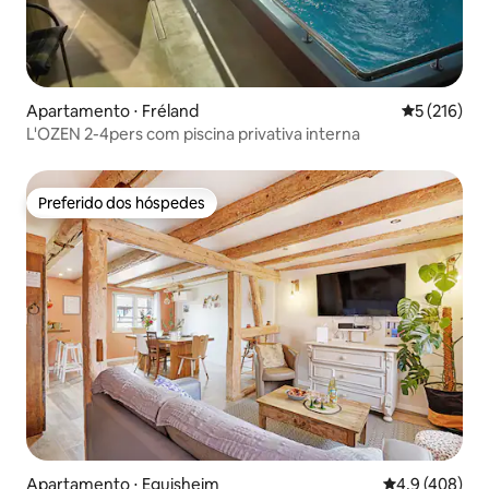
Apartamento ⋅ Fréland
5 de uma av
5 (216)
L'OZEN 2-4pers com piscina privativa interna
Preferido dos hóspedes
Preferido dos hóspedes
Apartamento ⋅ Eguisheim
4,9 de uma av
4,9 (408)