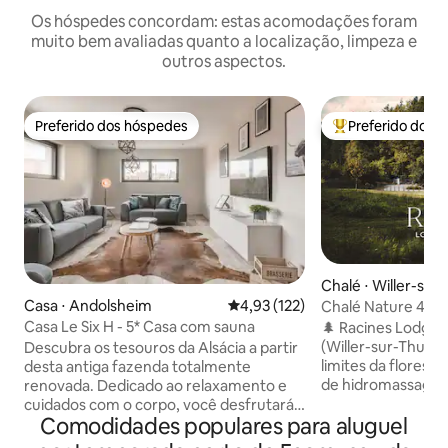
Os hóspedes concordam: estas acomodações foram
muito bem avaliadas quanto a localização, limpeza e
outros aspectos.
Preferido dos hóspedes
Preferido dos 
Preferido dos hóspedes
Entre os melhore
Chalé ⋅ Willer-sur
Casa ⋅ Andolsheim
4,93 de uma avaliação média de 
4,93 (122)
Chalé Nature 4 estr
e vista para a flor
Casa Le Six H - 5* Casa com sauna
🌲 Racines Lodge 
(Willer-sur-Thur)!
Descubra os tesouros da Alsácia a partir
limites da florest
desta antiga fazenda totalmente
de hidromassagem 
renovada. Dedicado ao relaxamento e
pessoas com vista
cuidados com o corpo, você desfrutará
Comodidades populares para aluguel
braseiro. Confort
de um belo espaço luminoso, serviços de
totalmente equipad
alta qualidade e materiais de qualidade.