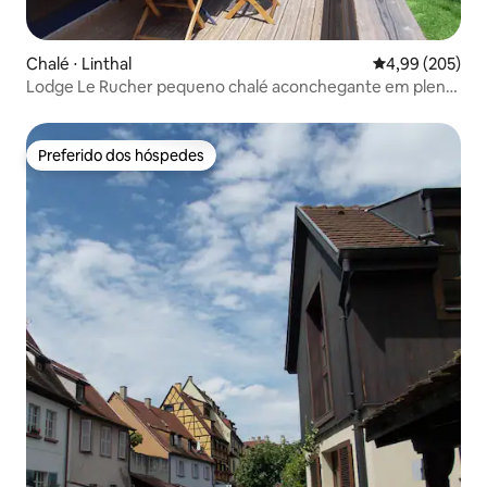
Chalé ⋅ Linthal
4,99 de uma ava
4,99 (205)
Lodge Le Rucher pequeno chalé aconchegante em plena
natureza
Preferido dos hóspedes
Preferido dos hóspedes