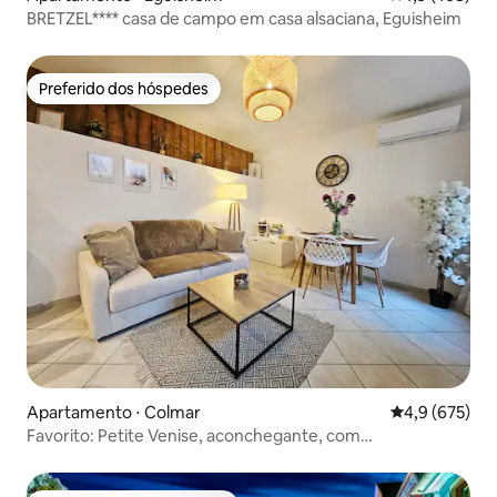
BRETZEL**** casa de campo em casa alsaciana, Eguisheim
Preferido dos hóspedes
Preferido dos hóspedes
Apartamento ⋅ Colmar
4,9 de uma av
4,9 (675)
Favorito: Petite Venise, aconchegante, com
estacionamento e ar-condicionado