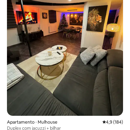
Apartamento ⋅ Mulhouse
4,9 de uma av
4,9 (184)
Duplex com jacuzzi + bilhar