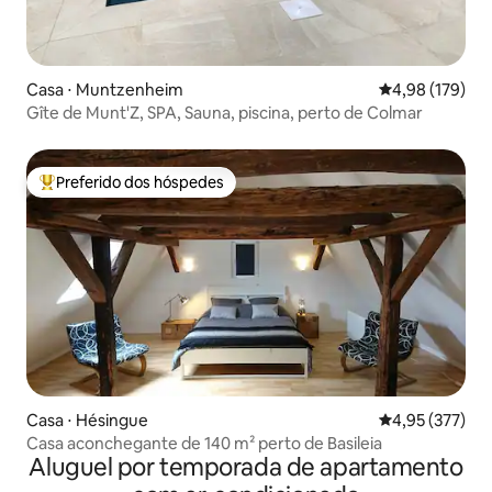
Casa ⋅ Muntzenheim
4,98 de uma av
4,98 (179)
Gîte de Munt'Z, SPA, Sauna, piscina, perto de Colmar
Preferido dos hóspedes
Entre os melhores preferidos dos hóspedes
Casa ⋅ Hésingue
4,95 de uma av
4,95 (377)
Casa aconchegante de 140 m² perto de Basileia
Aluguel por temporada de apartamento