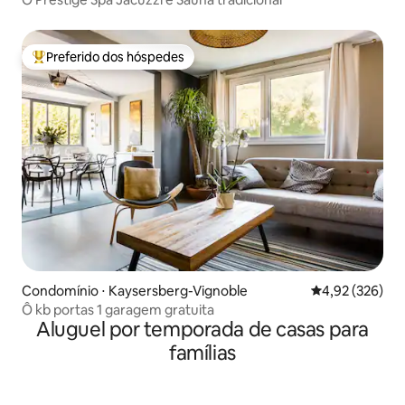
Preferido dos hóspedes
Entre os melhores preferidos dos hóspedes
Condomínio ⋅ Kaysersberg-Vignoble
4,92 de uma av
4,92 (326)
Ô kb portas 1 garagem gratuita
Aluguel por temporada de casas para
famílias