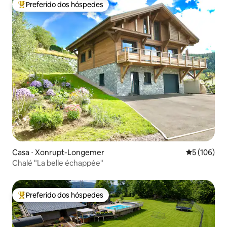
Preferido dos hóspedes
Entre os melhores preferidos dos hóspedes
Casa ⋅ Xonrupt-Longemer
5 de uma av
5 (106)
Chalé "La belle échappée"
Preferido dos hóspedes
Entre os melhores preferidos dos hóspedes