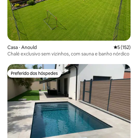
Casa ⋅ Anould
5 de uma av
5 (152)
Chalé exclusivo sem vizinhos, com sauna e banho nórdico
Preferido dos hóspedes
Preferido dos hóspedes