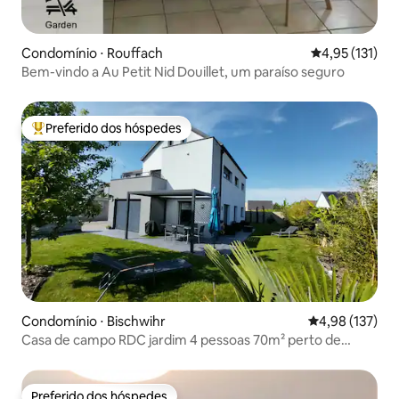
Condomínio ⋅ Rouffach
4,95 de uma av
4,95 (131)
Bem-vindo a Au Petit Nid Douillet, um paraíso seguro
Preferido dos hóspedes
Entre os melhores preferidos dos hóspedes
Condomínio ⋅ Bischwihr
4,98 de uma av
4,98 (137)
Casa de campo RDC jardim 4 pessoas 70m² perto de
Colmar
Preferido dos hóspedes