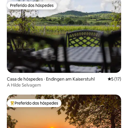
Preferido dos hóspedes
Preferido dos hóspedes
Casa de hóspedes ⋅ Endingen am Kaiserstuhl
5 de uma a
5 (17)
A Hilde Selvagem
Preferido dos hóspedes
Entre os melhores preferidos dos hóspedes