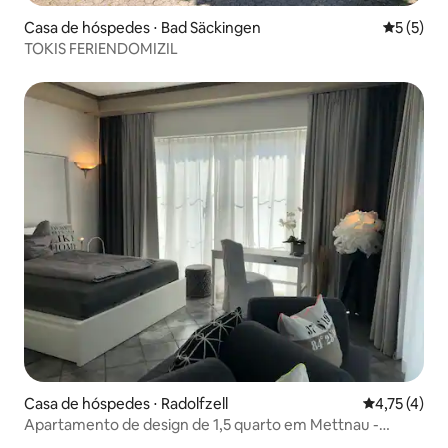
Casa de hóspedes ⋅ Bad Säckingen
5 de uma 
5 (5)
TOKIS FERIENDOMIZIL
Casa de hóspedes ⋅ Radolfzell
4,75 de uma 
4,75 (4)
Apartamento de design de 1,5 quarto em Mettnau -
"Seeloft"