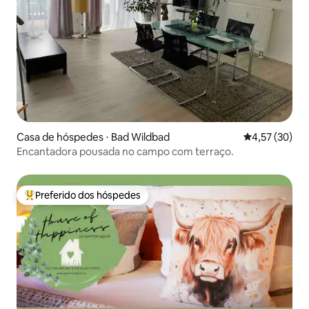
Casa de hóspedes ⋅ Bad Wildbad
4,57 de uma a
4,57 (30)
Encantadora pousada no campo com terraço.
Preferido dos hóspedes
Entre os melhores preferidos dos hóspedes