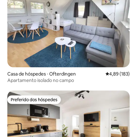
Casa de hóspedes ⋅ Ofterdingen
4,89 de uma av
4,89 (183)
Apartamento isolado no campo
Preferido dos hóspedes
Preferido dos hóspedes