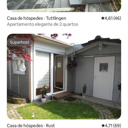
Casa de hóspedes ⋅ Tuttlingen
4,61 de uma a
4,61 (46)
Apartamento elegante de 2 quartos
Superhost
Superhost
Casa de hóspedes ⋅ Rust
4,71 de uma a
4,71 (69)