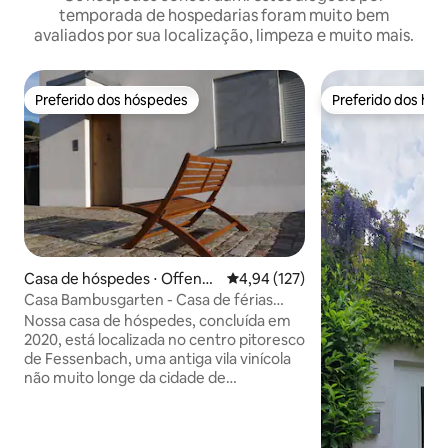
temporada de hospedarias foram muito bem
avaliados por sua localização, limpeza e muito mais.
Preferido dos hóspedes
Preferido dos hó
Preferido dos hóspedes
Preferido dos hó
Casa de hóspedes ⋅ Offenb
4,94 de uma avaliação média de 
4,94 (127)
urg
Casa Bambusgarten - Casa de férias
com estilo
Nossa casa de hóspedes, concluída em
2020, está localizada no centro pitoresco
de Fessenbach, uma antiga vila vinícola
não muito longe da cidade de
Offenburg, que também é conhecida
como a "porta para a Floresta Negra". A
casa cuidadosamente decorada pode