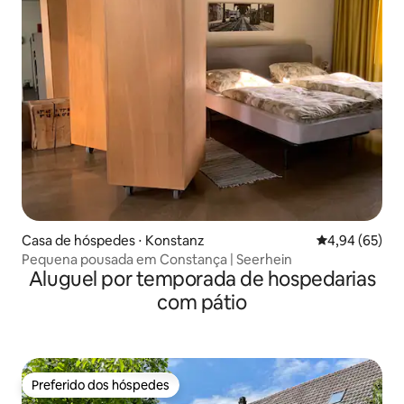
Casa de hóspedes ⋅ Konstanz
4,94 de uma a
4,94 (65)
Pequena pousada em Constança | Seerhein
Aluguel por temporada de hospedarias
com pátio
Preferido dos hóspedes
Preferido dos hóspedes