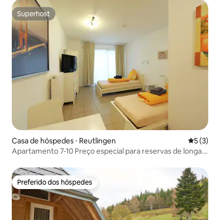
Superhost
Superhost
Casa de hóspedes ⋅ Reutlingen
5 de uma 
5 (3)
Apartamento 7-10 Preço especial para reservas de longa
duração
Preferido dos hóspedes
Preferido dos hóspedes