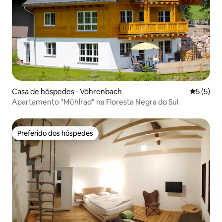
Casa de hóspedes ⋅ Vöhrenbach
5 de uma 
5 (5)
Apartamento "Mühlrad" na Floresta Negra do Sul
Preferido dos hóspedes
Preferido dos hóspedes