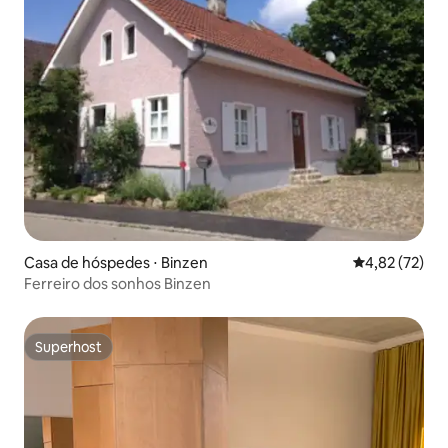
Casa de hóspedes ⋅ Binzen
4,82 de uma a
4,82 (72)
Ferreiro dos sonhos Binzen
Superhost
Superhost