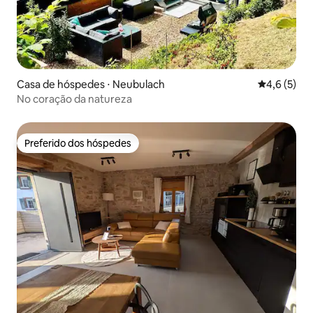
Casa de hóspedes ⋅ Neubulach
4,6 de uma 
4,6 (5)
No coração da natureza
Preferido dos hóspedes
Preferido dos hóspedes