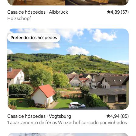
Casa de hóspedes ⋅ Albbruck
4,89 de uma a
4,89 (57)
Holzschopf
Preferido dos hóspedes
Preferido dos hóspedes
Casa de hóspedes ⋅ Vogtsburg
4,94 de uma a
4,94 (85)
1 apartamento de férias Winzerhof cercado por vinhedos