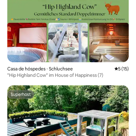
Casa de hóspedes ⋅ Schluchsee
5 de uma a
5 (15)
"Hip Highland Cow" im House of Happiness (7)
Superhost
Superhost