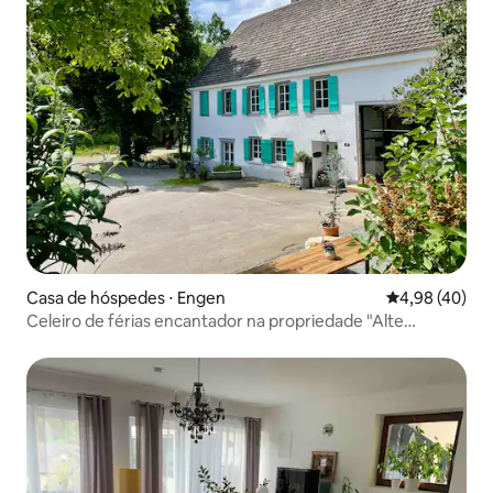
Casa de hóspedes ⋅ Engen
4,98 de uma a
4,98 (40)
Celeiro de férias encantador na propriedade "Alte
Ölmühle"