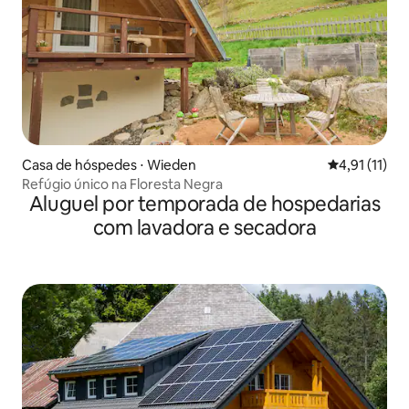
Casa de hóspedes ⋅ Wieden
4,91 de uma a
4,91 (11)
Refúgio único na Floresta Negra
Aluguel por temporada de hospedarias
com lavadora e secadora