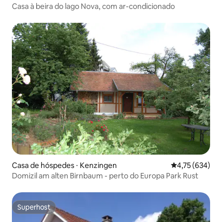
Casa à beira do lago Nova, com ar-condicionado
Casa de hóspedes ⋅ Kenzingen
4,75 de uma av
4,75 (634)
Domizil am alten Birnbaum - perto do Europa Park Rust
Superhost
Superhost