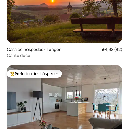
Casa de hóspedes ⋅ Tengen
4,93 de uma a
4,93 (92)
Canto doce
Preferido dos hóspedes
Entre os melhores preferidos dos hóspedes