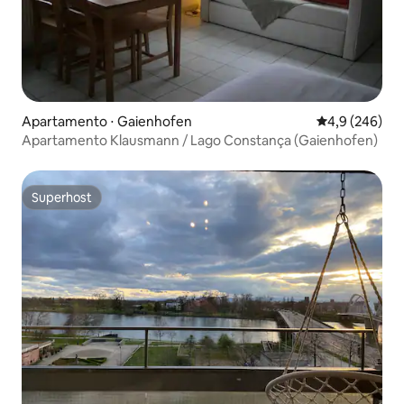
Apartamento ⋅ Gaienhofen
4,9 de uma av
4,9 (246)
Apartamento Klausmann / Lago Constança (Gaienhofen)
Superhost
Superhost