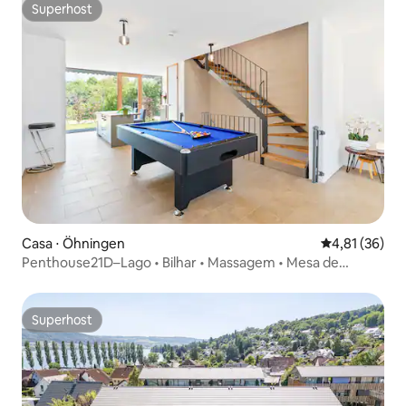
Superhost
Superhost
Casa ⋅ Öhningen
4,81 de uma a
4,81 (36)
Penthouse21D–Lago • Bilhar • Massagem • Mesa de
pebolim
Superhost
Superhost