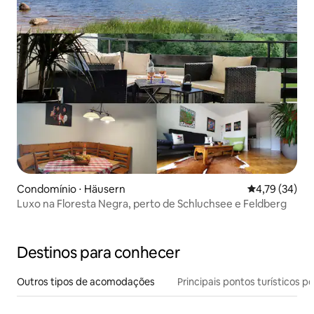
Condomínio ⋅ Häusern
4,79 de uma a
4,79 (34)
Luxo na Floresta Negra, perto de Schluchsee e Feldberg
Destinos para conhecer
Outros tipos de acomodações
Principais pontos turísticos po