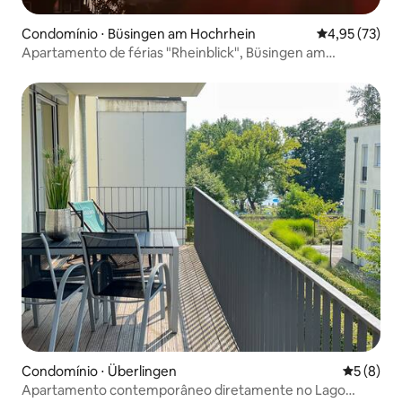
Condomínio ⋅ Büsingen am Hochrhein
4,95 de uma a
4,95 (73)
Apartamento de férias "Rheinblick", Büsingen am
Hochrhein
Condomínio ⋅ Überlingen
5 de uma 
5 (8)
Apartamento contemporâneo diretamente no Lago