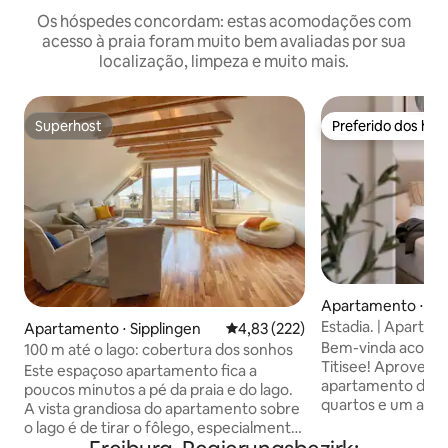
Os hóspedes concordam: estas acomodações com
acesso à praia foram muito bem avaliadas por sua
localização, limpeza e muito mais.
Superhost
Preferido dos hó
Superhost
Preferido dos hó
Apartamento ⋅ Tit
Estadia. | Aparta
Apartamento ⋅ Sipplingen
4,83 de uma avaliação média de 
4,83 (222)
quartos + terraço 
Bem-vinda acolhed
100 m até o lago: cobertura dos sonhos
Titisee! Aproveite nosso espaçoso
Este espaçoso apartamento fica a
apartamento de 3
poucos minutos a pé da praia e do lago.
quartos e um ampl
A vista grandiosa do apartamento sobre
cobertura. O lago
o lago é de tirar o fôlego, especialmente
ficam a apenas algu
durante o pôr do sol. A casa fica tão