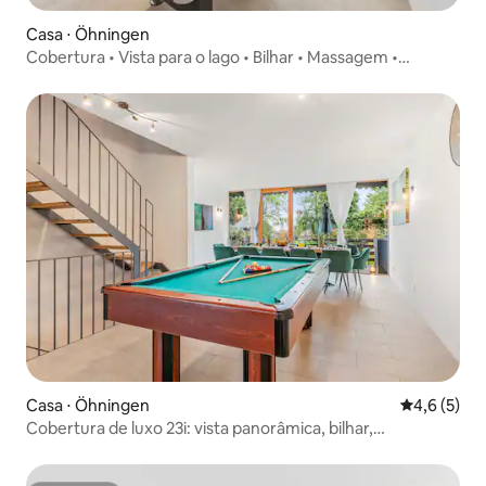
Casa ⋅ Öhningen
Cobertura • Vista para o lago • Bilhar • Massagem •
Pebolim
Casa ⋅ Öhningen
4,6 de uma 
4,6 (5)
Cobertura de luxo 23i: vista panorâmica, bilhar,
churrasqueira