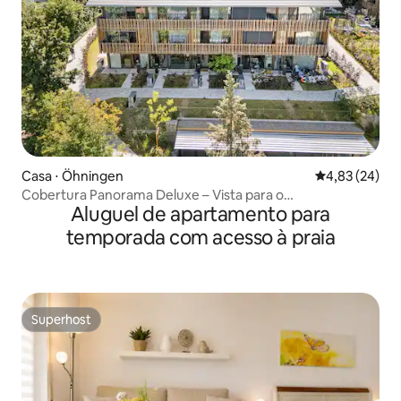
Casa ⋅ Öhningen
4,83 de uma a
4,83 (24)
Cobertura Panorama Deluxe – Vista para o
Aluguel de apartamento para
lago•Terraço•Churrasqueira
temporada com acesso à praia
Superhost
Superhost