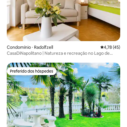
Condomínio ⋅ Radolfzell
4,78 de uma a
4,78 (45)
CasaDiNapolitano | Natureza e recreação no Lago de
Constança
Preferido dos hóspedes
Preferido dos hóspedes