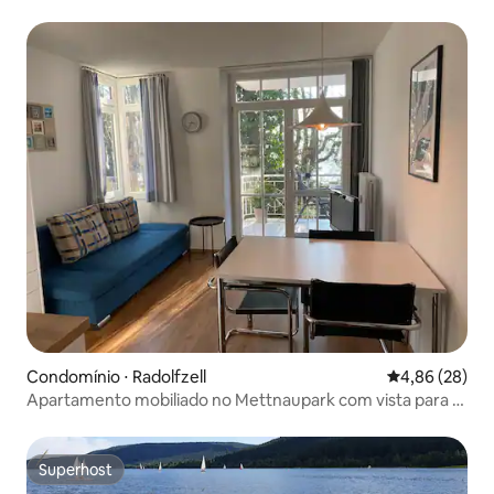
Constança
Condomínio ⋅ Radolfzell
4,86 de uma a
4,86 (28)
Apartamento mobiliado no Mettnaupark com vista para o
lago
Superhost
Superhost