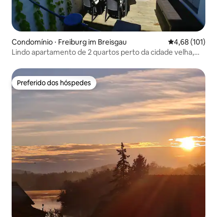
Condomínio ⋅ Freiburg im Breisgau
4,68 de uma av
4,68 (101)
Lindo apartamento de 2 quartos perto da cidade velha,
terraço ensolarado
Preferido dos hóspedes
Preferido dos hóspedes