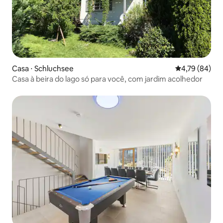
Casa ⋅ Schluchsee
4,79 de uma a
4,79 (84)
Casa à beira do lago só para você, com jardim acolhedor