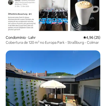
Condomínio ⋅ Lahr
4,96 de uma a
4,96 (25)
Cobertura de 120 m² no Europa Park - Straßburg - Colmar