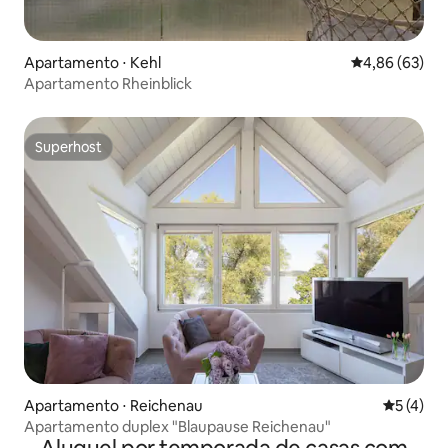
Apartamento ⋅ Kehl
4,86 de uma a
4,86 (63)
Apartamento Rheinblick
Superhost
Superhost
Apartamento ⋅ Reichenau
5 de uma 
5 (4)
Apartamento duplex "Blaupause Reichenau"