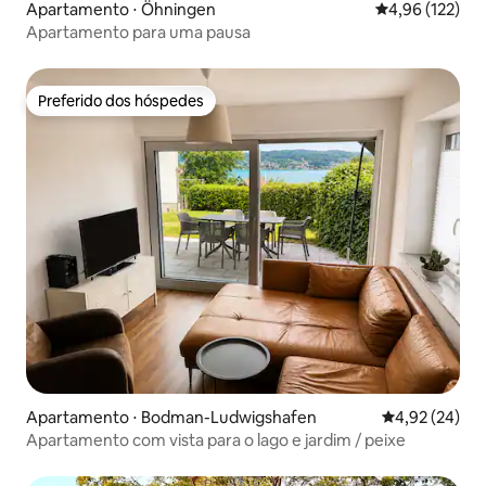
Apartamento ⋅ Öhningen
4,96 de uma av
4,96 (122)
Apartamento para uma pausa
Preferido dos hóspedes
Preferido dos hóspedes
Apartamento ⋅ Bodman-Ludwigshafen
4,92 de uma a
4,92 (24)
Apartamento com vista para o lago e jardim / peixe