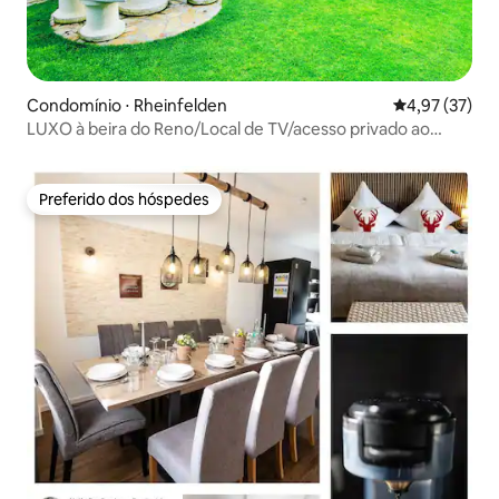
Condomínio ⋅ Rheinfelden
4,97 de uma a
4,97 (37)
LUXO à beira do Reno/Local de TV/acesso privado ao
Reno
Preferido dos hóspedes
Preferido dos hóspedes