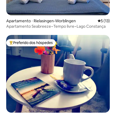
Apartamento ⋅ Rielasingen-Worblingen
5 de uma a
5 (13)
Apartamento Seabreeze~Tempo livre~Lago Constança
Preferido dos hóspedes
Entre os melhores preferidos dos hóspedes