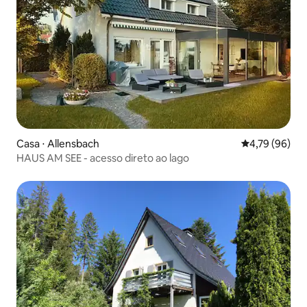
Casa ⋅ Allensbach
4,79 de uma a
4,79 (96)
HAUS AM SEE - acesso direto ao lago