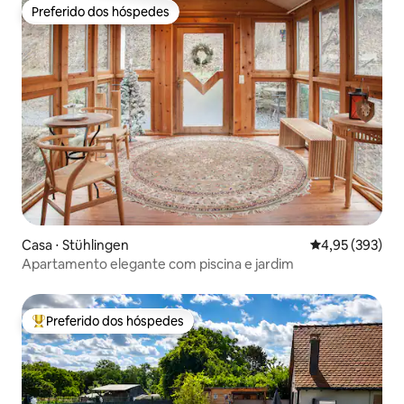
Preferido dos hóspedes
Preferido dos hóspedes
Casa ⋅ Stühlingen
4,95 de uma av
4,95 (393)
Apartamento elegante com piscina e jardim
Preferido dos hóspedes
Entre os melhores preferidos dos hóspedes