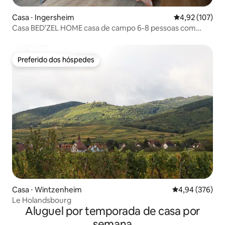
Casa ⋅ Ingersheim
4,92 de uma av
4,92 (107)
Casa BED'ZEL HOME casa de campo 6-8 pessoas com
piscina
Preferido dos hóspedes
Preferido dos hóspedes
Casa ⋅ Wintzenheim
4,94 de uma ava
4,94 (376)
Le Holandsbourg
Aluguel por temporada de casa por
semana