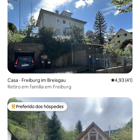
Casa ⋅ Freiburg im Breisgau
4,93 de uma a
4,93 (41)
Retiro em família em Freiburg
Preferido dos hóspedes
Entre os melhores preferidos dos hóspedes