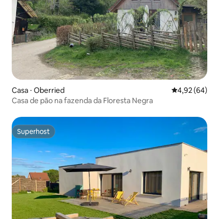
Casa ⋅ Oberried
4,92 de uma a
4,92 (64)
Casa de pão na fazenda da Floresta Negra
Superhost
Superhost