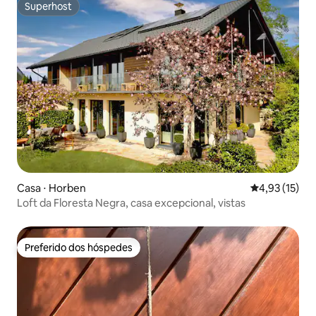
Superhost
Superhost
Casa ⋅ Horben
4,93 de uma a
4,93 (15)
Loft da Floresta Negra, casa excepcional, vistas
Preferido dos hóspedes
Preferido dos hóspedes