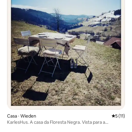
Casa ⋅ Wieden
5 de uma a
5 (11)
KarlesHus. A casa da Floresta Negra. Vista para a
montanha, incluindo