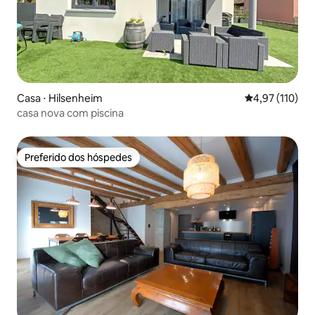
Casa ⋅ Hilsenheim
4,97 de uma av
4,97 (110)
casa nova com piscina
Preferido dos hóspedes
Preferido dos hóspedes