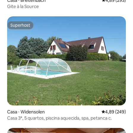
Casa ⋅ Breitenbach
4,89 de uma ava
4,89 (293)
Gite à la Source
Superhost
Superhost
Casa ⋅ Widensolen
4,89 de uma ava
4,89 (249)
Casa 3*, 5 quartos, piscina aquecida, spa, petanca c.