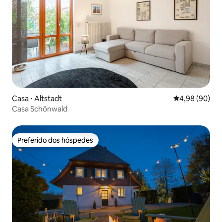
Casa ⋅ Altstadt
4,98 de uma av
4,98 (90)
Casa Schönwald
Preferido dos hóspedes
Preferido dos hóspedes