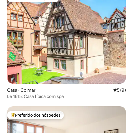
Preferido dos hóspedes
Casa ⋅ Colmar
5 de uma 
5 (9)
Le 1615: Casa típica com spa
Preferido dos hóspedes
Entre os melhores preferidos dos hóspedes