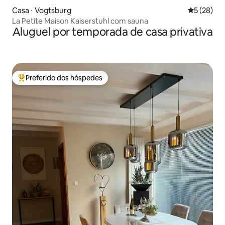
Casa ⋅ Vogtsburg
5 de uma a
5 (28)
La Petite Maison Kaiserstuhl com sauna
Aluguel por temporada de casa privativa
Preferido dos hóspedes
Entre os melhores preferidos dos hóspedes