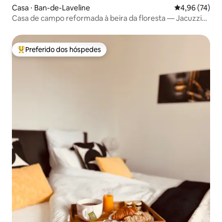
Casa ⋅ Ban-de-Laveline
4,96 de uma a
4,96 (74)
Casa de campo reformada à beira da floresta — Jacuzzi
privativo
Preferido dos hóspedes
Entre os melhores preferidos dos hóspedes