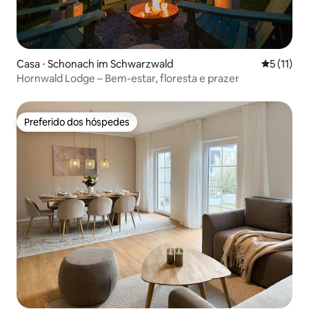
Casa ⋅ Schonach im Schwarzwald
5 de uma a
5 (11)
Hornwald Lodge – Bem-estar, floresta e prazer
Preferido dos hóspedes
Preferido dos hóspedes