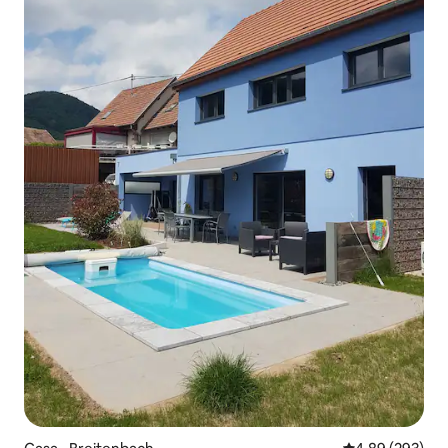
David irá convidá-lo a descobrir várias
uvas da Alsácia e de outros lugares.
Depois de uma boa refeição, relaxe na
sala de estar, vários jogos de tabuleiro
estão disponíveis. Que vença o melhor!
Para os cinéfilos, uma televisão está à
sua disposição. Seu dia terminou. Muito
contemporâneos, os nossos quartos
espaçosos respiram conforto, cada um
equipado com banheiro com banheira
ou chuveiro, cama king-size dupla ou de
solteiro, secador de cabelo, toalhas,
roupões e escrivaninha. Disponibilidade
Idealmente localizado no coração da
planície da Alsácia, o hotel fica a apenas
dez minutos de Colmar, oferecendo as
comodidades de uma grande cidade e o
charme típico de uma cidade da Alsácia.
Uma padaria está a 300 metros. Táxi
Ônibus Classificação de Turismo 4 *