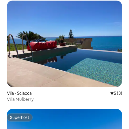
Vila ⋅ Sciacca
5 de uma 
5 (3)
Villa Mulberry
Superhost
Superhost