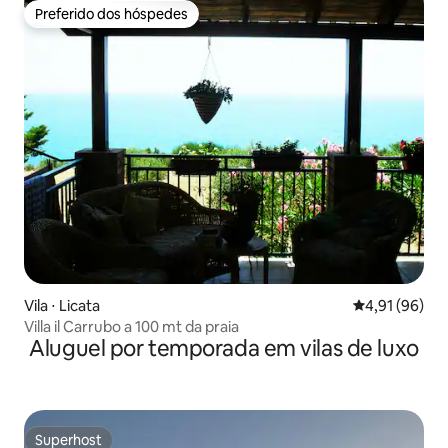
Preferido dos hóspedes
Preferido dos hóspedes
Vila ⋅ Licata
4,91 de uma a
4,91 (96)
Villa il Carrubo a 100 mt da praia
Aluguel por temporada em vilas de luxo
Superhost