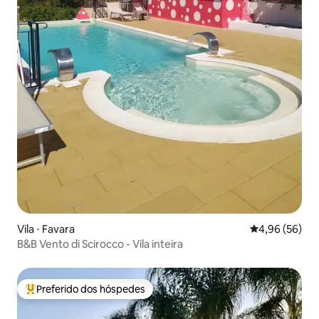
Vila ⋅ Favara
4,96 de uma a
4,96 (56)
B&B Vento di Scirocco - Vila inteira
Preferido dos hóspedes
Entre os melhores preferidos dos hóspedes