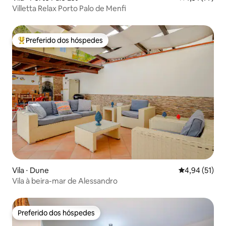
Villetta Relax Porto Palo de Menfi
Preferido dos hóspedes
Entre os melhores preferidos dos hóspedes
Vila ⋅ Dune
4,94 de uma a
4,94 (51)
Vila à beira-mar de Alessandro
Preferido dos hóspedes
Preferido dos hóspedes