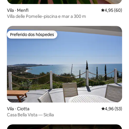
Vila ⋅ Menfi
4,95 de uma a
4,95 (60)
Villa delle Pomelie-piscina e mar a 300 m
Preferido dos hóspedes
Preferido dos hóspedes
Vila ⋅ Ciotta
4,96 de uma a
4,96 (53)
Casa Bella Vista — Sicília