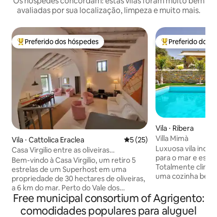
Os hóspedes concordam: estas vilas foram muito bem
avaliadas por sua localização, limpeza e muito mais.
Preferido dos hóspedes
Preferido dos 
Entre os melhores preferidos dos hóspedes
Entre os melhore
Vila ⋅ Ribera
Villa Mimà
Vila ⋅ Cattolica Eraclea
5 de uma avaliação média de
5 (25)
Luxuosa vila inde
Casa Virgilio entre as oliveiras
para o mar e esta
centenárias
Bem-vindo à Casa Virgilio, um retiro 5
Totalmente climat
estrelas de um Superhost em uma
uma cozinha bem 
propriedade de 30 hectares de oliveiras,
banheiro grande,
a 6 km do mar. Perto do Vale dos
de casal e um co
Free municipal consortium of Agrigento:
Templos de Agrigento, do Parque
solteiro. A área e
Cultural Agrícola e de trilhas para
comodidades populares para aluguel
oásis! Há uma pisc
caminhadas, combina relaxamento,