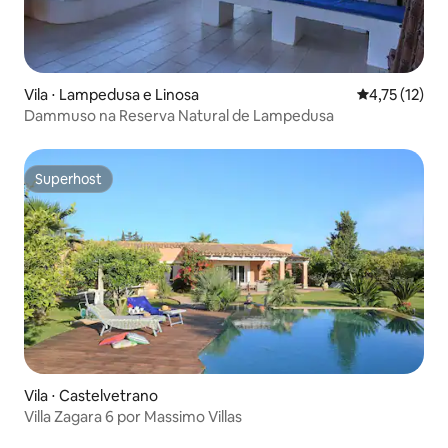
Vila ⋅ Lampedusa e Linosa
4,75 de uma a
4,75 (12)
Dammuso na Reserva Natural de Lampedusa
Superhost
Superhost
Vila ⋅ Castelvetrano
Villa Zagara 6 por Massimo Villas