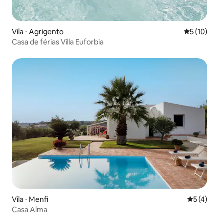
Vila ⋅ Agrigento
5 de uma a
5 (10)
Casa de férias Villa Euforbia
Vila ⋅ Menfi
5 de uma 
5 (4)
Casa Alma