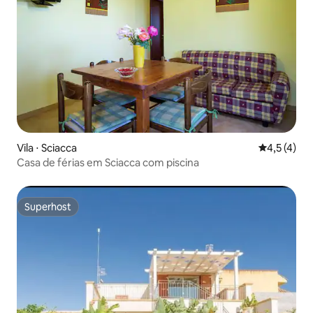
Vila ⋅ Sciacca
4,5 de uma 
4,5 (4)
Casa de férias em Sciacca com piscina
Superhost
Superhost