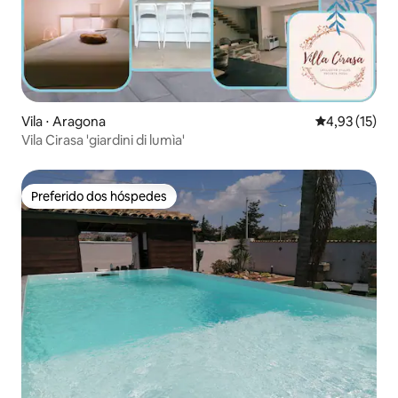
Vila ⋅ Aragona
4,93 de uma a
4,93 (15)
Vila Cirasa 'giardini di lumìa'
Preferido dos hóspedes
Preferido dos hóspedes