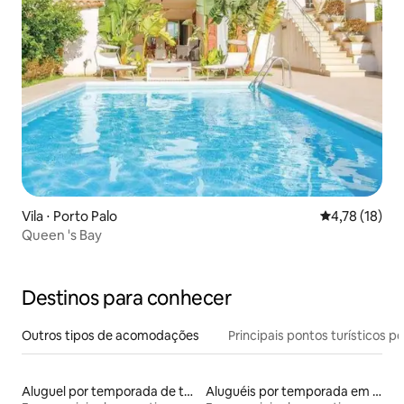
Vila ⋅ Porto Palo
4,78 de uma a
4,78 (18)
Queen 's Bay
Destinos para conhecer
Outros tipos de acomodações
Principais pontos turísticos po
Aluguel por temporada de townhouses
Aluguéis por temporada em hotéis-fazenda