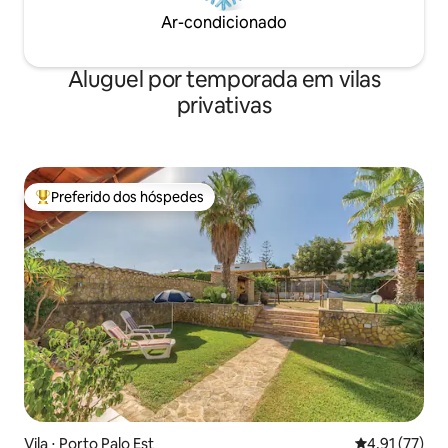
Ar-condicionado
Aluguel por temporada em vilas
privativas
Preferido dos hóspedes
Entre os melhores preferidos dos hóspedes
Vila ⋅ Porto Palo Est
4,91 de uma a
4,91 (77)