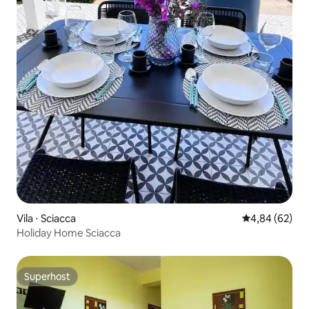
Vila ⋅ Sciacca
4,84 de uma a
4,84 (62)
Holiday Home Sciacca
Superhost
Superhost