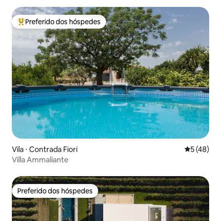
Preferido dos hóspedes
Entre os melhores preferidos dos hóspedes
Vila ⋅ Contrada Fiori
5 de uma a
5 (48)
Villa Ammaliante
Preferido dos hóspedes
Preferido dos hóspedes