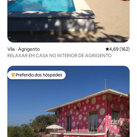
Vila ⋅ Agrigento
4,69 de uma av
4,69 (162)
RELAXAR EM CASA NO INTERIOR DE AGRIGENTO
Preferido dos hóspedes
Entre os melhores preferidos dos hóspedes