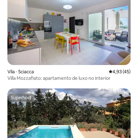
Vila ⋅ Sciacca
4,93 de uma a
4,93 (45)
Villa Mozzafiato: apartamento de luxo no interior
Superhost
Superhost