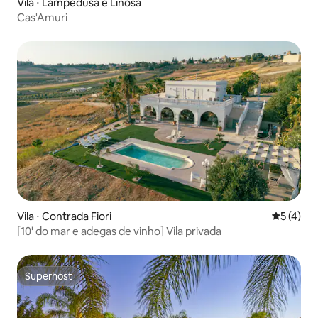
Vila ⋅ Lampedusa e Linosa
Cas'Amuri
Vila ⋅ Contrada Fiori
5 de uma 
5 (4)
[10' do mar e adegas de vinho] Vila privada
Superhost
Superhost