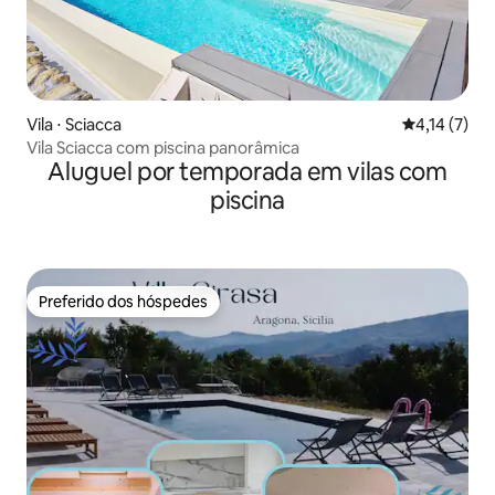
Vila ⋅ Sciacca
4,14 de uma 
4,14 (7)
Vila Sciacca com piscina panorâmica
Aluguel por temporada em vilas com
piscina
Preferido dos hóspedes
Preferido dos hóspedes