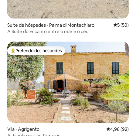
Suíte de hóspedes ⋅ Palma di Montechiaro
5 de uma a
5 (50)
A Suíte do Encanto entre o mar e o céu
Preferido dos hóspedes
Entre os melhores preferidos dos hóspedes
Vila ⋅ Agrigento
4,96 de uma a
4,96 (92)
A Janela para os Templos