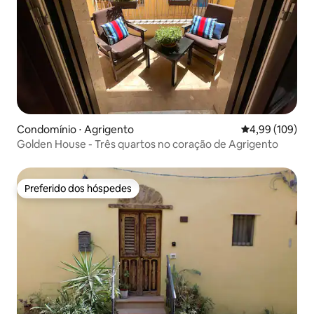
Condomínio ⋅ Agrigento
4,99 de uma av
4,99 (109)
Golden House - Três quartos no coração de Agrigento
Preferido dos hóspedes
Preferido dos hóspedes