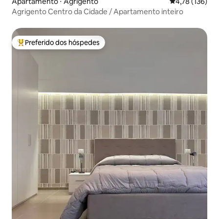
Apartamento ⋅ Agrigento
4,78 de uma av
4,78 (136)
Agrigento Centro da Cidade / Apartamento inteiro
Preferido dos hóspedes
Entre os melhores preferidos dos hóspedes