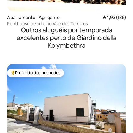
Apartamento ⋅ Agrigento
4,93 de uma av
4,93 (136)
Penthouse de arte no Vale dos Templos.
Outros aluguéis por temporada
excelentes perto de Giardino della
Kolymbethra
Preferido dos hóspedes
Entre os melhores preferidos dos hóspedes