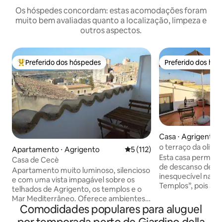
Os hóspedes concordam: estas acomodações foram
muito bem avaliadas quanto a localização, limpeza e
outros aspectos.
Preferido dos hóspedes
Preferido dos hó
Entre os melhores preferidos dos hóspedes
Preferido dos hó
Casa ⋅ Agrigento
o terraço da olivei
Apartamento ⋅ Agrigento
5 de uma avaliação média de 
5 (112)
para o mar
Esta casa permite
Casa de Cecè
de descanso depoi
Apartamento muito luminoso, silencioso
inesquecível na pr
e com uma vista impagável sobre os
Templos”, pois a pa
telhados de Agrigento, os templos e o
facilmente desfru
Mar Mediterrâneo. Oferece ambientes
encantadoras de 
Comodidades populares para aluguel
espaçosos e equipados com todo o
verdade, você pode
conforto e sistema de ar condicionado