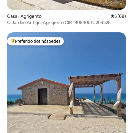
Casa ⋅ Agrigento
5 de uma a
5 (68)
O Jardim Antigo: Agrigento CIR 19084001C204525
Preferido dos hóspedes
Entre os melhores preferidos dos hóspedes