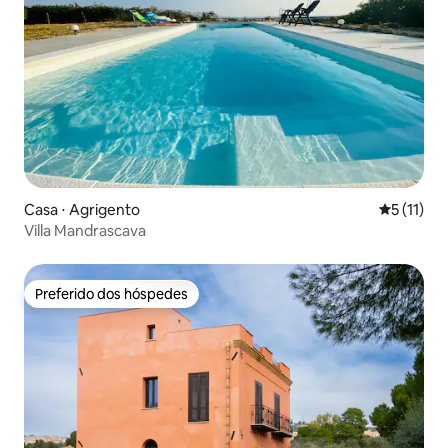
Casa ⋅ Agrigento
5 de uma a
5 (11)
Villa Mandrascava
Preferido dos hóspedes
Preferido dos hóspedes