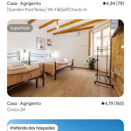
Casa ⋅ Agrigento
4,94 de uma a
4,94 (79)
[Garden Pool Relax] Wi-Fi&SelfCheck-In
Superhost
Superhost
Casa ⋅ Agrigento
4,79 de uma av
4,79 (160)
Civico 24
Preferido dos hóspedes
Preferido dos hóspedes