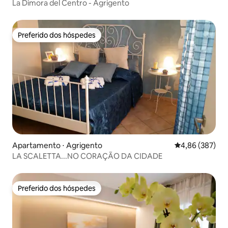
La Dimora del Centro - Agrigento
Preferido dos hóspedes
Preferido dos hóspedes
Apartamento ⋅ Agrigento
4,86 de uma ava
4,86 (387)
LA SCALETTA...NO CORAÇÃO DA CIDADE
Preferido dos hóspedes
Preferido dos hóspedes