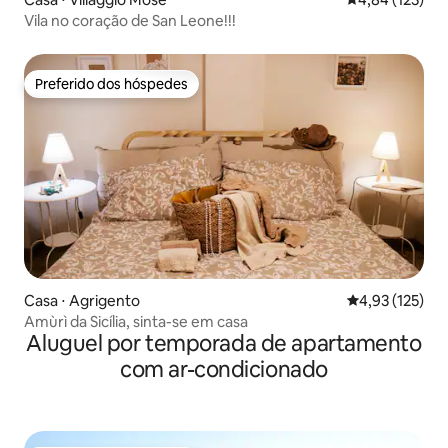
Vila no coração de San Leone!!!
Preferido dos hóspedes
Preferido dos hóspedes
Casa ⋅ Agrigento
4,93 de uma av
4,93 (125)
Amùrì da Sicília, sinta-se em casa
Aluguel por temporada de apartamento
com ar-condicionado