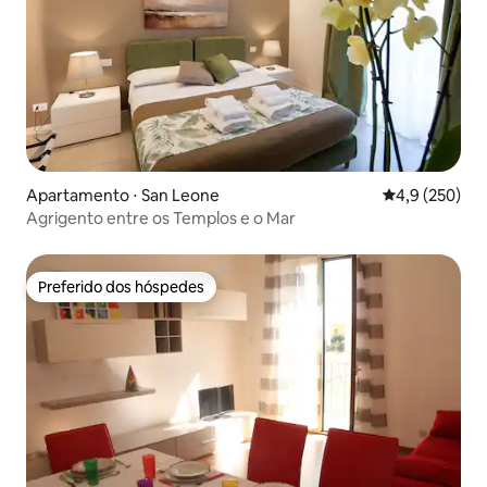
Apartamento ⋅ San Leone
4,9 de uma av
4,9 (250)
Agrigento entre os Templos e o Mar
Preferido dos hóspedes
Preferido dos hóspedes