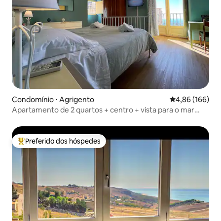
Condomínio ⋅ Agrigento
4,86 de uma av
4,86 (166)
Apartamento de 2 quartos + centro + vista para o mar
(Mid Modern Akragas Home)
Preferido dos hóspedes
Entre os melhores preferidos dos hóspedes