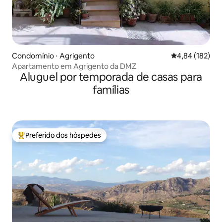
Condomínio ⋅ Agrigento
4,84 de uma av
4,84 (182)
Apartamento em Agrigento da DMZ
Aluguel por temporada de casas para
famílias
Preferido dos hóspedes
Entre os melhores preferidos dos hóspedes