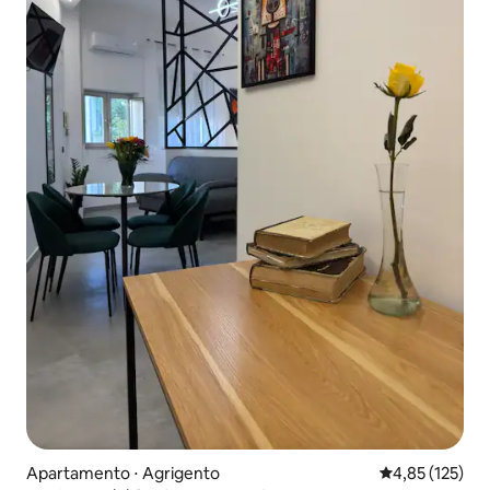
Apartamento ⋅ Agrigento
4,85 de uma av
4,85 (125)