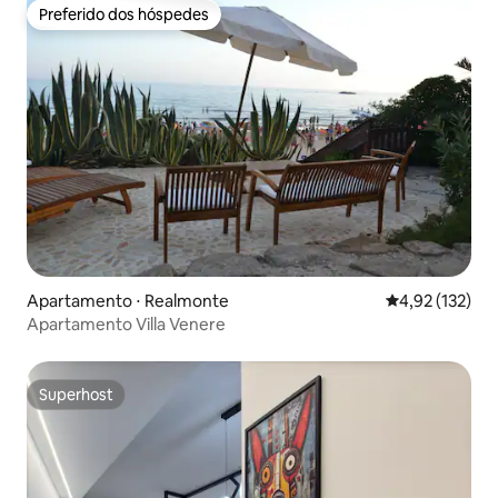
Preferido dos hóspedes
Preferido dos hóspedes
Apartamento ⋅ Realmonte
4,92 de uma av
4,92 (132)
Apartamento Villa Venere
Superhost
Superhost