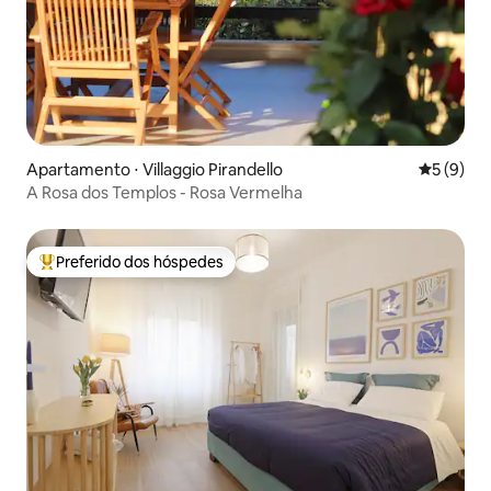
Apartamento ⋅ Villaggio Pirandello
5 de uma 
5 (9)
A Rosa dos Templos - Rosa Vermelha
Preferido dos hóspedes
Entre os melhores preferidos dos hóspedes