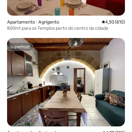
Apartamento ⋅ Agrigento
4,93 de uma av
4,93 (610)
800mt para os Templos perto do centro da cidade
Superhost
Superhost