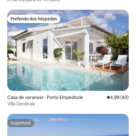
Preferido dos hóspedes
Preferido dos hóspedes
Casa de veraneio ⋅ Porto Empedocle
4,98 de uma a
4,98 (40)
Villa Deolinda
Superhost
Superhost