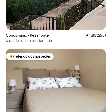
Condomínio ⋅ Realmonte
4,83 de uma ava
4,83 (296)
casa de férias rosariomaria
Preferido dos hóspedes
Entre os melhores preferidos dos hóspedes