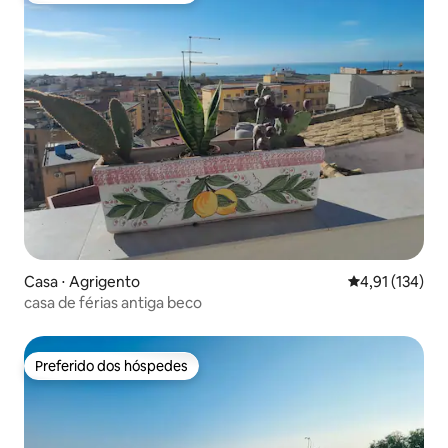
Casa ⋅ Agrigento
4,91 de uma av
4,91 (134)
casa de férias antiga beco
Preferido dos hóspedes
Preferido dos hóspedes