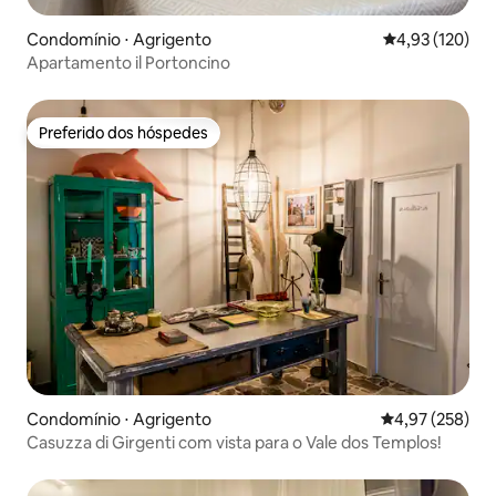
Condomínio ⋅ Agrigento
4,93 de uma av
4,93 (120)
Apartamento il Portoncino
Preferido dos hóspedes
Preferido dos hóspedes
Condomínio ⋅ Agrigento
4,97 de uma av
4,97 (258)
Casuzza di Girgenti com vista para o Vale dos Templos!