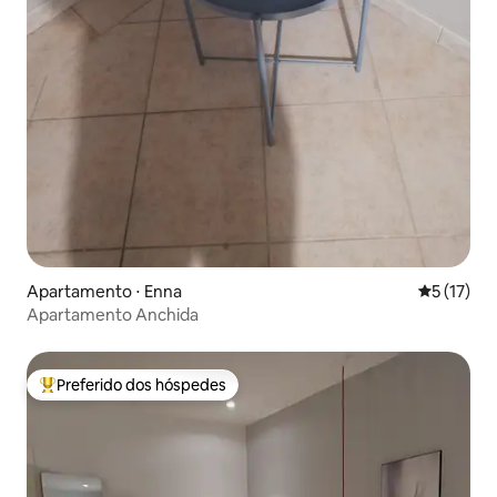
Apartamento ⋅ Enna
5 de uma a
5 (17)
Apartamento Anchida
Preferido dos hóspedes
Entre os melhores preferidos dos hóspedes