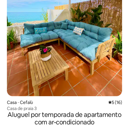
Casa ⋅ Cefalù
5 de uma a
5 (16)
Casa de praia 3
Aluguel por temporada de apartamento
com ar-condicionado