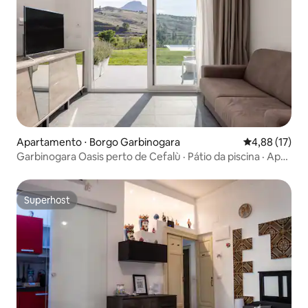
Apartamento ⋅ Borgo Garbinogara
4,88 de uma a
4,88 (17)
Garbinogara Oasis perto de Cefalù · Pátio da piscina · Apto
7
Superhost
Superhost