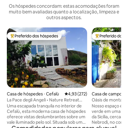
Os hóspedes concordam: estas acomodações foram
muito bem avaliadas quanto a localização, limpeza e
outros aspectos.
Preferido dos hóspedes
Preferido dos 
Entre os melhores preferidos dos hóspedes
Entre os melhore
Casa de hóspedes ⋅ Cefalù
4,93 de uma avaliação média de 
4,93 (272)
Casa de campo ⋅ N
La Pace degli Angeli • Nature Retreat
Oásis de montanha s
perto de Cefalù
(Smart W.)
Uma escapada tranquila no interior de
Nosso espaço é um
Cefalù, esta moderna casa de hóspedes
verde em uma área
oferece vistas deslumbrantes sobre um
da Sicília, cercad
vale iluminado pelo sol. Situada sob uma
Nebrodi, no cora
montanha em uma propriedade de 5,1
Natural, com vist