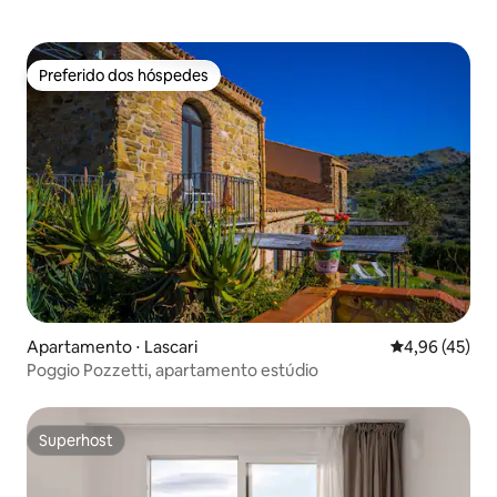
Preferido dos hóspedes
Preferido dos hóspedes
Apartamento ⋅ Lascari
4,96 de uma a
4,96 (45)
Poggio Pozzetti, apartamento estúdio
Superhost
Superhost