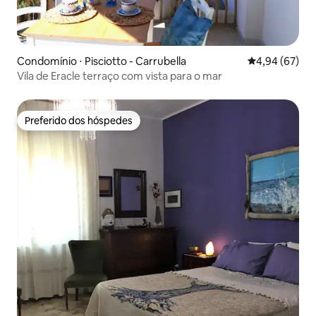
Condomínio ⋅ Pisciotto - Carrubella
4,94 de uma a
4,94 (67)
Vila de Eracle terraço com vista para o mar
Preferido dos hóspedes
Preferido dos hóspedes