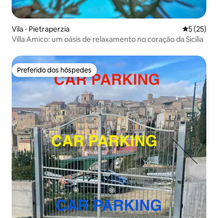
Vila ⋅ Pietraperzia
5 de uma a
5 (25)
Villa Amico: um oásis de relaxamento no coração da Sicília
Preferido dos hóspedes
Preferido dos hóspedes