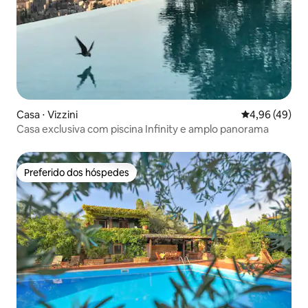
Casa ⋅ Vizzini
4,96 de uma a
4,96 (49)
Casa exclusiva com piscina Infinity e amplo panorama
Preferido dos hóspedes
Preferido dos hóspedes