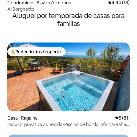
Condomínio ⋅ Piazza Armerina
4,94 de uma a
4,94 (18)
Al Borghetto
Aluguel por temporada de casas para
famílias
Preferido dos hóspedes
Entre os melhores preferidos dos hóspedes
Casa ⋅ Ragalna
5 de uma a
5 (81)
Jacuzzi privativa aquecida•Piscina de borda infinita•Rahal
Luxury