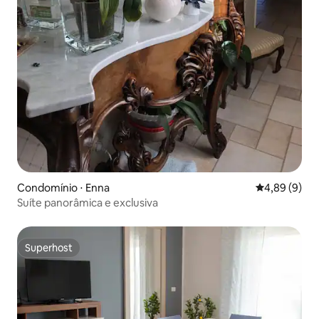
Condomínio ⋅ Enna
4,89 de uma 
4,89 (9)
Suíte panorâmica e exclusiva
Superhost
Superhost