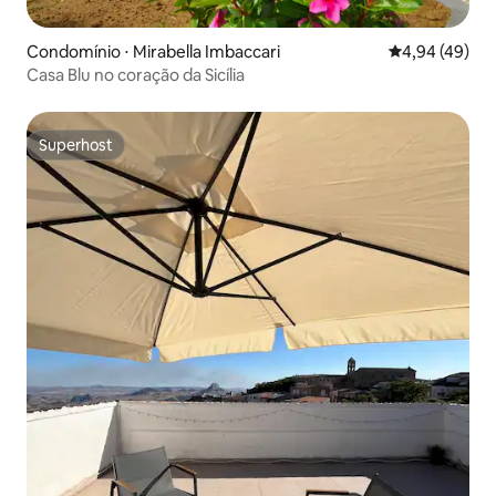
Condomínio ⋅ Mirabella Imbaccari
4,94 de uma a
4,94 (49)
Casa Blu no coração da Sicília
Superhost
Superhost