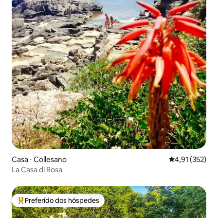
Casa ⋅ Collesano
4,91 de uma av
4,91 (352)
La Casa di Rosa
Preferido dos hóspedes
Entre os melhores preferidos dos hóspedes