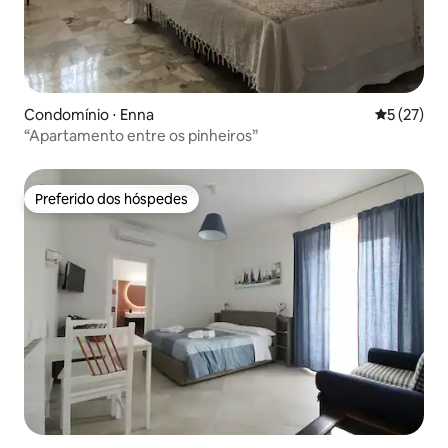
Condomínio ⋅ Enna
5 de uma a
5 (27)
“Apartamento entre os pinheiros”
Preferido dos hóspedes
Preferido dos hóspedes