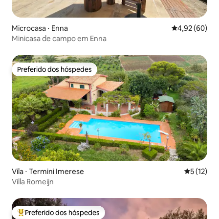
Microcasa ⋅ Enna
4,92 de uma a
4,92 (60)
Minicasa de campo em Enna
Preferido dos hóspedes
Preferido dos hóspedes
Vila ⋅ Termini Imerese
5 de uma a
5 (12)
Villa Romeijn
Preferido dos hóspedes
Entre os melhores preferidos dos hóspedes