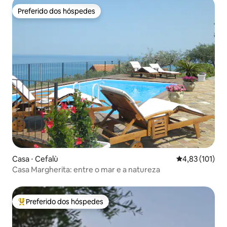
Preferido dos hóspedes
Preferido dos hóspedes
Casa ⋅ Cefalù
4,83 de uma av
4,83 (101)
Casa Margherita: entre o mar e a natureza
Preferido dos hóspedes
Entre os melhores preferidos dos hóspedes