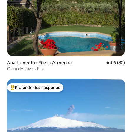
Apartamento ⋅ Piazza Armerina
4,6 de uma a
4,6 (30)
Casa do Jazz - Ella
Preferido dos hóspedes
Entre os melhores preferidos dos hóspedes