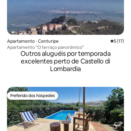
Apartamento ⋅ Centuripe
5 de uma a
5 (17)
Apartamento "O terraço panorâmico"
Outros aluguéis por temporada
excelentes perto de Castello di
Lombardia
Preferido dos hóspedes
Preferido dos hóspedes