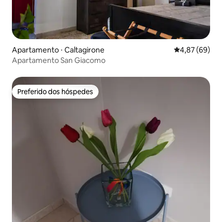
Apartamento ⋅ Caltagirone
4,87 de uma a
4,87 (69)
Apartamento San Giacomo
Preferido dos hóspedes
Preferido dos hóspedes