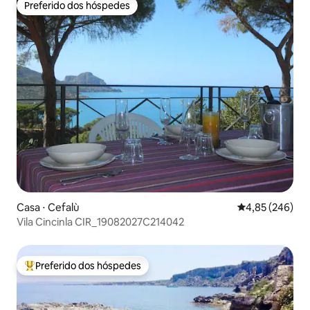
Preferido dos hóspedes
Preferido dos hóspedes
Casa ⋅ Cefalù
4,85 de uma ava
4,85 (246)
Vila Cincinla CIR_19082027C214042
Preferido dos hóspedes
Entre os melhores preferidos dos hóspedes