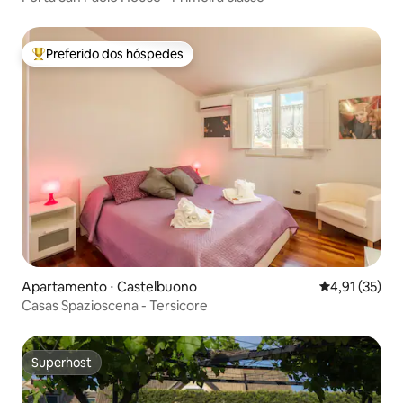
Preferido dos hóspedes
Entre os melhores preferidos dos hóspedes
Apartamento ⋅ Castelbuono
4,91 de uma a
4,91 (35)
Casas Spazioscena - Tersicore
Superhost
Superhost