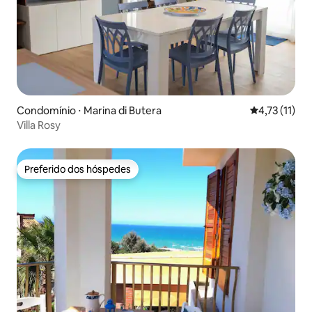
Condomínio ⋅ Marina di Butera
4,73 de uma a
4,73 (11)
Villa Rosy
Preferido dos hóspedes
Preferido dos hóspedes